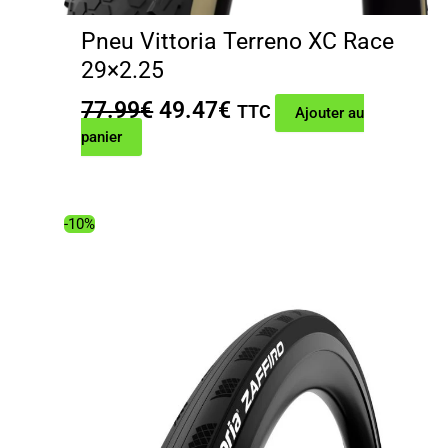
Pneu Vittoria Terreno XC Race
29×2.25
Le
Le
77.99
€
49.47
€
TTC
Ajouter au
prix
prix
panier
initial
actuel
était :
est :
77.99€.
49.47€.
-10%