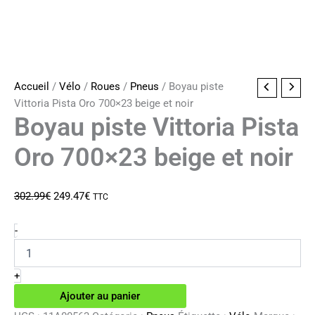
Accueil
/
Vélo
/
Roues
/
Pneus
/ Boyau piste
Vittoria Pista Oro 700×23 beige et noir
Boyau piste Vittoria Pista
Oro 700×23 beige et noir
Le
Le
302.99
€
249.47
€
TTC
prix
prix
initial
actuel
quantité
-
de
était :
est :
Boyau
302.99€.
249.47€.
piste
+
Vittoria
Ajouter au panier
Pista
Oro