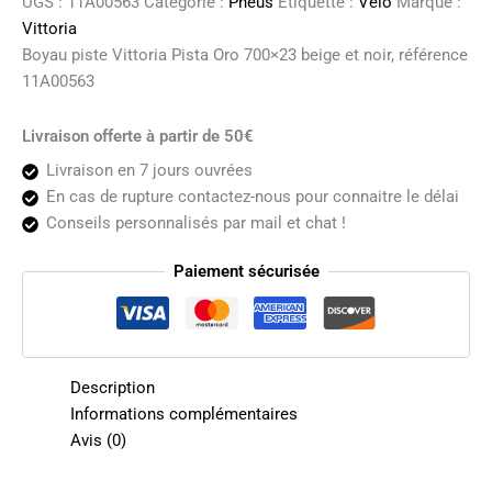
UGS :
11A00563
Catégorie :
Pneus
Étiquette :
Vélo
Marque :
700x23
Vittoria
beige
Boyau piste Vittoria Pista Oro 700×23 beige et noir, référence
et
11A00563
noir
Livraison offerte à partir de 50€
Livraison en 7 jours ouvrées
En cas de rupture contactez-nous pour connaitre le délai
Conseils personnalisés par mail et chat !
Paiement sécurisée
Description
Informations complémentaires
Avis (0)