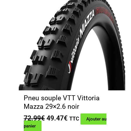
Pneu souple VTT Vittoria
Mazza 29×2.6 noir
Le
Le
72.99
€
49.47
€
TTC
Ajouter au
prix
prix
panier