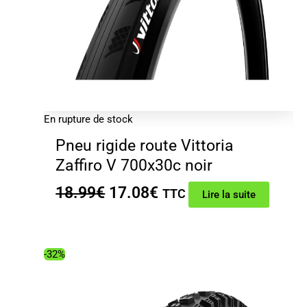
En rupture de stock
Pneu rigide route Vittoria
Zaffiro V 700x30c noir
Le
Le
18.99
€
17.08
€
TTC
Lire la suite
prix
prix
initial
actuel
était :
est :
-32%
18.99€.
17.08€.