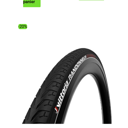
prix
prix
panier
initial
actuel
était :
est :
54.95€.
36.91€.
-20%