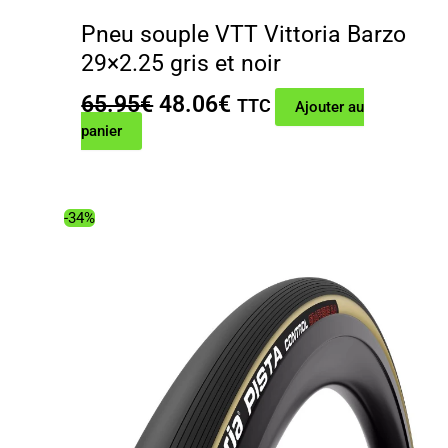
Pneu souple VTT Vittoria Barzo
29×2.25 gris et noir
Le
Le
65.95
€
48.06
€
TTC
Ajouter au
prix
prix
panier
initial
actuel
était :
est :
65.95€.
48.06€.
-34%