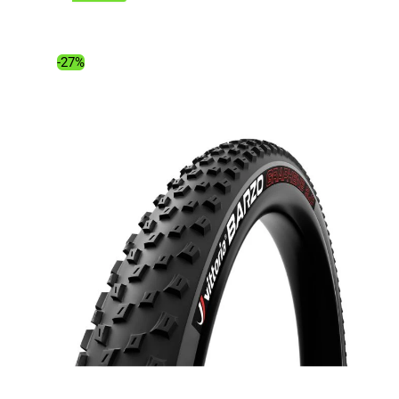
initial
actuel
était :
est :
72.99€.
49.47€.
-27%