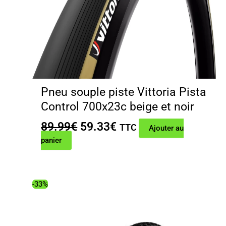
Pneu souple piste Vittoria Pista
Control 700x23c beige et noir
Le
Le
89.99
€
59.33
€
TTC
Ajouter au
prix
prix
panier
initial
actuel
était :
est :
89.99€.
59.33€.
-33%