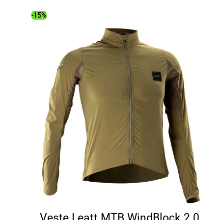
était :
est :
99.99€.
85.01€.
-15%
Veste Leatt MTB WindBlock 2.0