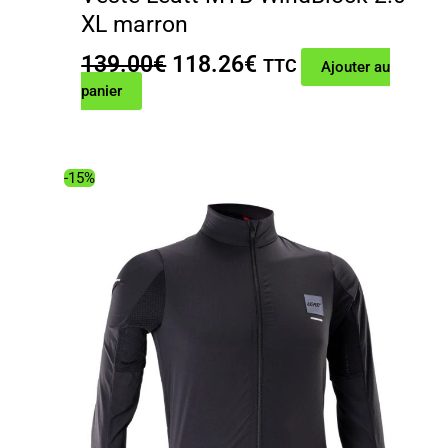
XL marron
Le
Le
139.00
€
118.26
€
TTC
Ajouter au
prix
prix
panier
initial
actuel
était :
est :
139.00€.
118.26€.
-15%