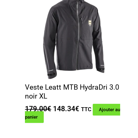
Veste Leatt MTB HydraDri 3.0
noir XL
Le
Le
179.00
€
148.34
€
TTC
Ajouter au
prix
prix
panier
initial
actuel
était :
est :