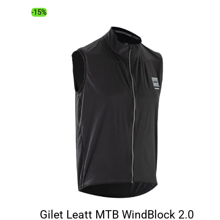
129.00€.
103.81€.
-15%
Gilet Leatt MTB WindBlock 2.0