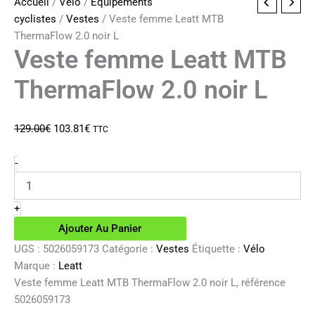
Accueil
/
Vélo
/
Equipements
cyclistes
/
Vestes
/ Veste femme Leatt MTB
ThermaFlow 2.0 noir L
Veste femme Leatt MTB
ThermaFlow 2.0 noir L
Le
Le
129.00
€
103.81
€
TTC
prix
prix
initial
actuel
quantité
-
de
était :
est :
Veste
129.00€.
103.81€.
femme
+
Leatt
Ajouter Au Panier
MTB
ThermaFlow
UGS :
5026059173
Catégorie :
Vestes
Étiquette :
Vélo
2.0
Marque :
Leatt
noir
Veste femme Leatt MTB ThermaFlow 2.0 noir L, référence
L
5026059173