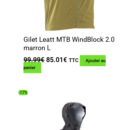
Gilet Leatt MTB WindBlock 2.0
marron L
Le
Le
99.99
€
85.01
€
TTC
Ajouter au
prix
prix
panier
initial
actuel
était :
est :
99.99€.
85.01€.
-17%