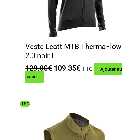
Veste Leatt MTB ThermaFlow
2.0 noir L
Le
Le
129.00
€
109.35
€
TTC
Ajouter au
prix
prix
panier
initial
actuel
était :
est :
129.00€.
109.35€.
-15%