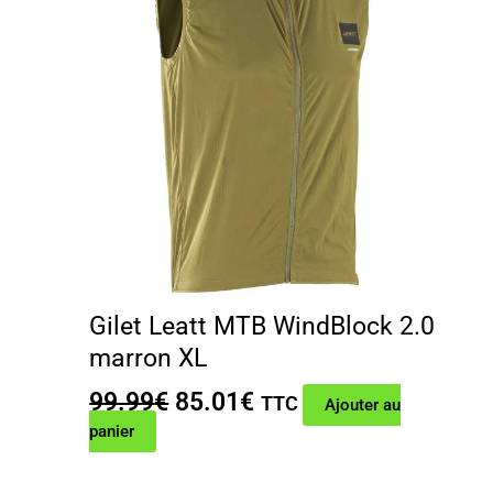
Gilet Leatt MTB WindBlock 2.0
marron XL
Le
Le
99.99
€
85.01
€
TTC
Ajouter au
prix
prix
panier
initial
actuel