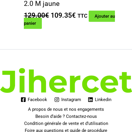
2.0 M jaune
Le
Le
129.00
€
109.35
€
TTC
Ajouter au
prix
prix
panier
initial
actuel
était :
est :
129.00€.
109.35€.
Facebook
Instagram
Linkedin
A propos de nous et nos engagements
Besoin d’aide ? Contactez-nous
Condition générale de vente et d’utilisation
Foire aux questions et guide de procédure