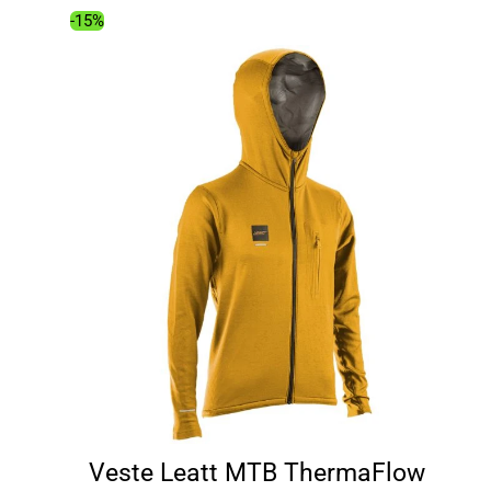
179.00€.
148.34€.
-15%
Veste Leatt MTB ThermaFlow