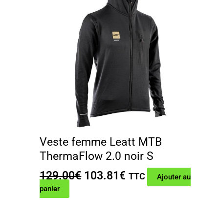
Veste femme Leatt MTB
ThermaFlow 2.0 noir S
Le
Le
129.00
€
103.81
€
TTC
Ajouter au
prix
prix
panier
initial
actuel
était :
est :