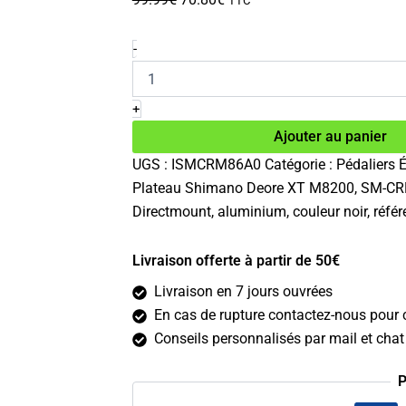
TTC
prix
prix
initial
actuel
quantité
-
de
était :
est :
Plateau
99.99€.
70.80€.
Shimano
+
Deore
Ajouter au panier
XT
SM-
UGS :
ISMCRM86A0
Catégorie :
Pédaliers
É
CRM86
Plateau Shimano Deore XT M8200, SM-CRM86
12v
30
Directmount, aluminium, couleur noir, ré
dents
Livraison offerte à partir de 50€
Livraison en 7 jours ouvrées
En cas de rupture contactez-nous pour c
Conseils personnalisés par mail et chat 
P