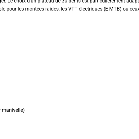
er. Le choix d’un plateau de 30 dents est particulièrement adapt
 pour les montées raides, les VTT électriques (E-MTB) ou ceux 
 manivelle)
)