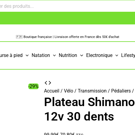
🇫🇷 Boutique française | Livraison offerte en France dès 50€ d'achat
urse à pied
Natation
Nutrition
Electronique
Lifest
-29%
Accueil
/
Vélo
/
Transmission
/
Pédaliers
/
Plateau Shiman
12v 30 dents
Le
Le
99.99
€
70.80
€