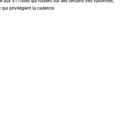
é aux VTTistes qui roulent sur des terrains très vallonnés,
qui privilégient la cadence.