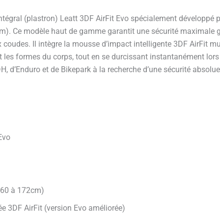
tégral (plastron) Leatt 3DF AirFit Evo spécialement développé po
cm). Ce modèle haut de gamme garantit une sécurité maximale gr
 coudes. Il intègre la mousse d’impact intelligente 3DF AirFit mu
les formes du corps, tout en se durcissant instantanément lors 
 DH, d’Enduro et de Bikepark à la recherche d’une sécurité absol
Evo
 160 à 172cm)
ée 3DF AirFit (version Evo améliorée)