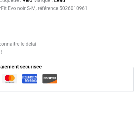
Étiquette :
Vélo
Marque :
Leatt
rFit Evo noir S-M, référence 5026010961
onnaitre le délai
!
aiement sécurisée