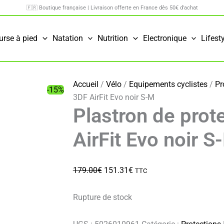
🇫🇷 Boutique française | Livraison offerte en France dès 50€ d'achat
urse à pied
Natation
Nutrition
Electronique
Lifest
Accueil
/
Vélo
/
Equipements cyclistes
/
Pr
-15%
3DF AirFit Evo noir S-M
Plastron de prot
AirFit Evo noir S
Le
Le
179.00
€
151.31
€
TTC
prix
prix
initial
actuel
Rupture de stock
était :
est :
179.00€.
151.31€.