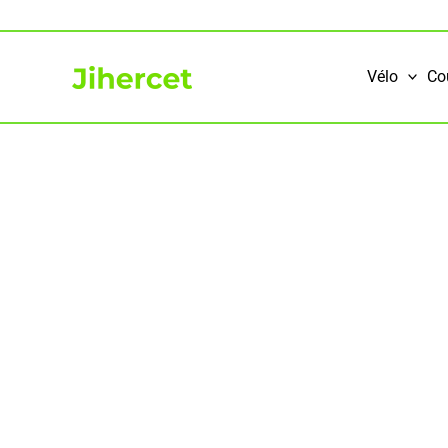
Aller
au
contenu
Vélo
Co