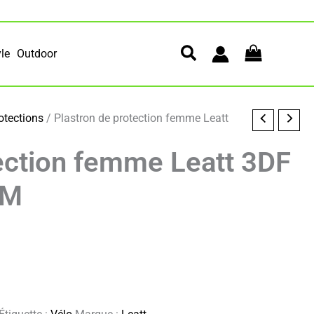
yle
Outdoor
otections
/ Plastron de protection femme Leatt
ection femme Leatt 3DF
-M