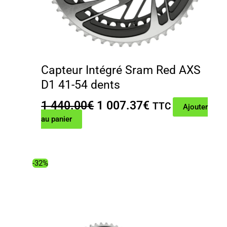
Capteur Intégré Sram Red AXS
D1 41-54 dents
Le
Le
1 440.00
€
1 007.37
€
TTC
Ajouter
prix
prix
au panier
initial
actuel
était :
est :
1
1
-32%
440.00€.
007.37€.