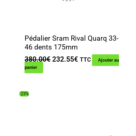
Pédalier Sram Rival Quarq 33-
46 dents 175mm
Le
Le
380.00
€
232.55
€
TTC
Ajouter au
prix
prix
panier
initial
actuel
était :
est :
380.00€.
232.55€.
-23%