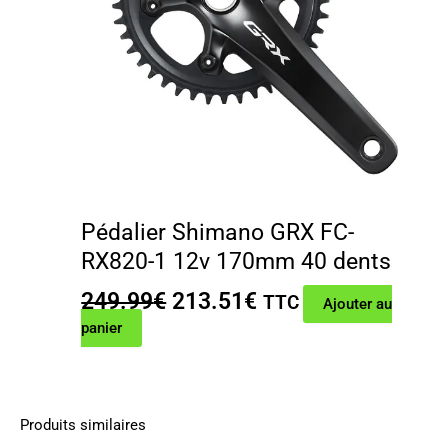
Pédalier Shimano GRX FC-
RX820-1 12v 170mm 40 dents
Le
Le
249.99
€
213.51
€
TTC
Ajouter au
prix
prix
panier
initial
actuel
était :
est :
249.99€.
213.51€.
Produits similaires