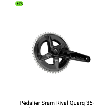
367.00€.
297.15€.
-36%
Pédalier Sram Rival Quarq 35-