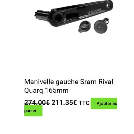
Manivelle gauche Sram Rival
Quarq 165mm
Le
Le
274.00
€
211.35
€
TTC
Ajouter au
prix
prix
panier
initial
actuel
était :
est :