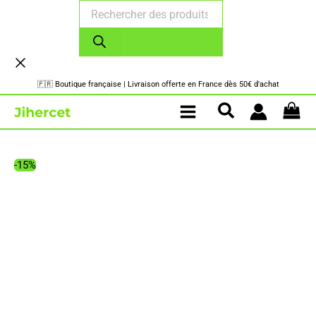
Recherche
Aller
de
au
produits
contenu
🇫🇷 Boutique française | Livraison offerte en France dès 50€ d'achat
-15%