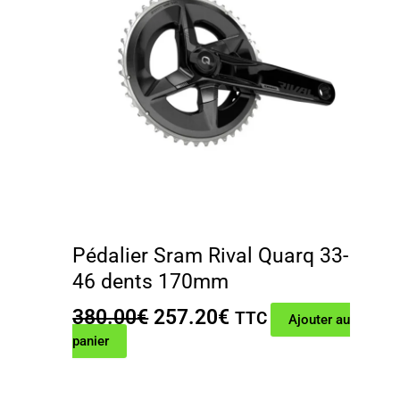
Pédalier Sram Rival Quarq 33-
46 dents 170mm
Le
Le
380.00
€
257.20
€
TTC
Ajouter au
prix
prix
panier
initial
actuel
était :
est :