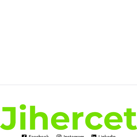
274.00€.
211.35€.