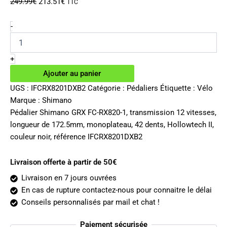
Le
Le
249.99
€
213.51
€
TTC
prix
prix
initial
actuel
quantité
-
de
était :
est :
Pédalier
249.99€.
213.51€.
Shimano
+
GRX
Ajouter au panier
FC-
RX820-
UGS :
IFCRX8201DXB2
Catégorie :
Pédaliers
Étiquette :
Vélo
1
Marque :
Shimano
12v
Pédalier Shimano GRX FC-RX820-1, transmission 12 vitesses,
172.5mm
longueur de 172.5mm, monoplateau, 42 dents, Hollowtech II,
42
couleur noir, référence IFCRX8201DXB2
dents
Livraison offerte à partir de 50€
Livraison en 7 jours ouvrées
En cas de rupture contactez-nous pour connaitre le délai
Conseils personnalisés par mail et chat !
Paiement sécurisée