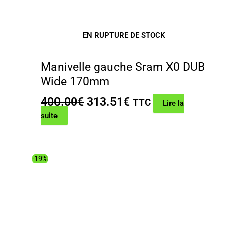
EN RUPTURE DE STOCK
Manivelle gauche Sram X0 DUB
Wide 170mm
Le
Le
400.00
€
313.51
€
TTC
Lire la
prix
prix
suite
initial
actuel
était :
est :
400.00€.
313.51€.
-19%