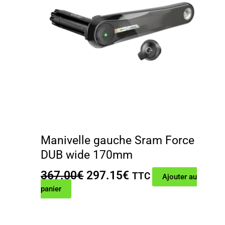
Manivelle gauche Sram Force
DUB wide 170mm
Le
Le
367.00
€
297.15
€
TTC
Ajouter au
prix
prix
panier
initial
actuel
était :
est :