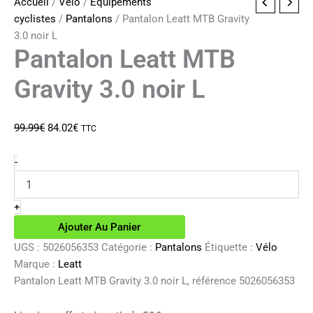
Accueil
/
Vélo
/
Equipements
cyclistes
/
Pantalons
/ Pantalon Leatt MTB Gravity
3.0 noir L
Pantalon Leatt MTB
Gravity 3.0 noir L
Le
Le
99.99
€
84.02
€
TTC
prix
prix
initial
actuel
quantité
-
de
était :
est :
Pantalon
99.99€.
84.02€.
Leatt
+
MTB
Ajouter Au Panier
Gravity
3.0
UGS :
5026056353
Catégorie :
Pantalons
Étiquette :
Vélo
noir
Marque :
Leatt
L
Pantalon Leatt MTB Gravity 3.0 noir L, référence 5026056353