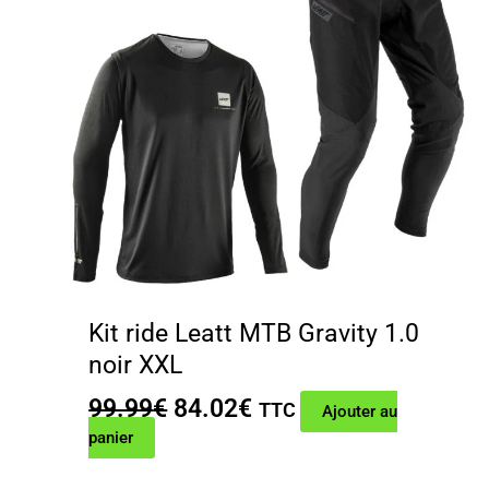
Kit ride Leatt MTB Gravity 1.0
noir XXL
Le
Le
99.99
€
84.02
€
TTC
Ajouter au
prix
prix
panier
initial
actuel