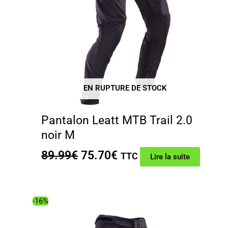
EN RUPTURE DE STOCK
Pantalon Leatt MTB Trail 2.0
noir M
Le
Le
89.99
€
75.70
€
TTC
Lire la suite
prix
prix
initial
actuel
était :
est :
-16%
89.99€.
75.70€.