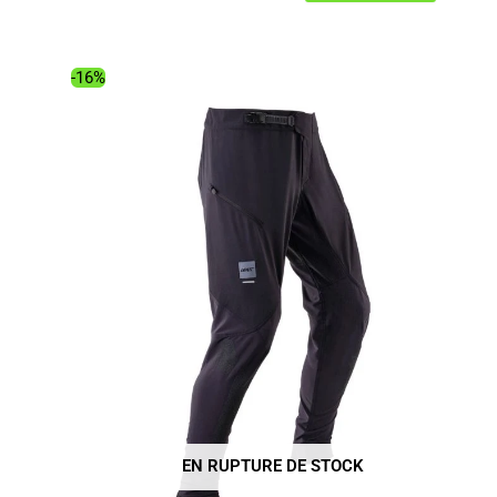
prix
prix
initial
actuel
était :
est :
-16%
89.99€.
75.70€.
EN RUPTURE DE STOCK