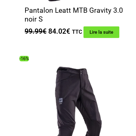
Pantalon Leatt MTB Gravity 3.0
noir S
Le
Le
99.99
€
84.02
€
TTC
Lire la suite
prix
prix
initial
actuel
était :
est :
-16%
99.99€.
84.02€.