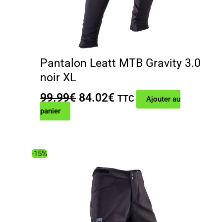
Pantalon Leatt MTB Gravity 3.0
noir XL
Le
Le
99.99
€
84.02
€
TTC
Ajouter au
prix
prix
panier
initial
actuel
était :
est :
99.99€.
84.02€.
-15%