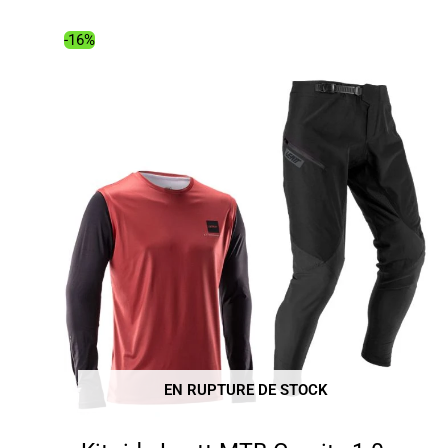
était :
est :
99.99€.
84.02€.
-16%
EN RUPTURE DE STOCK