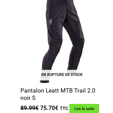
EN RUPTURE DE STOCK
Pantalon Leatt MTB Trail 2.0
noir S
Le
Le
89.99
€
75.70
€
TTC
Lire la suite