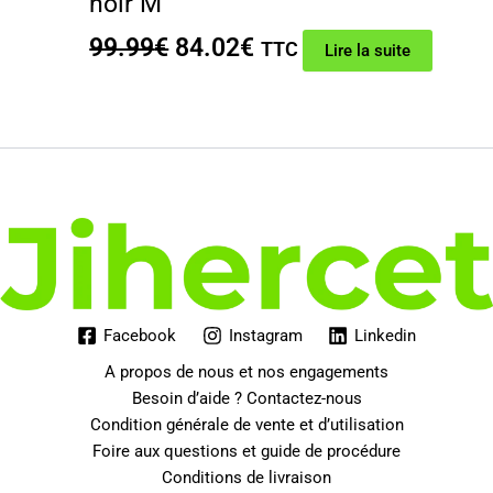
noir M
Le
Le
99.99
€
84.02
€
TTC
Lire la suite
prix
prix
initial
actuel
était :
est :
99.99€.
84.02€.
Facebook
Instagram
Linkedin
A propos de nous et nos engagements
Besoin d’aide ? Contactez-nous
Condition générale de vente et d’utilisation
Foire aux questions et guide de procédure
Conditions de livraison