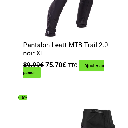
Pantalon Leatt MTB Trail 2.0
noir XL
Le
Le
89.99
€
75.70
€
TTC
Ajouter au
prix
prix
panier
initial
actuel
était :
est :
89.99€.
75.70€.
-16%