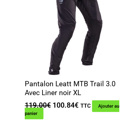
Pantalon Leatt MTB Trail 3.0
Avec Liner noir XL
Le
Le
119.00
€
100.84
€
TTC
Ajouter au
prix
prix
panier
initial
actuel
était :
est :