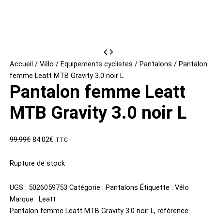
Accueil
/
Vélo
/
Equipements cyclistes
/
Pantalons
/ Pantalon
femme Leatt MTB Gravity 3.0 noir L
Pantalon femme Leatt
MTB Gravity 3.0 noir L
Le
Le
99.99
€
84.02
€
TTC
prix
prix
initial
actuel
Rupture de stock
était :
est :
99.99€.
84.02€.
UGS :
5026059753
Catégorie :
Pantalons
Étiquette :
Vélo
Marque :
Leatt
Pantalon femme Leatt MTB Gravity 3.0 noir L, référence