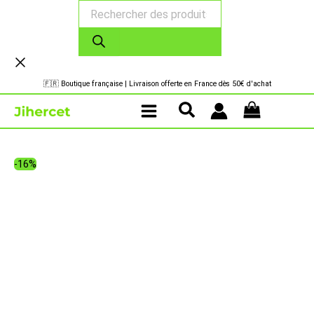
Recherche
Aller
de
au
produits
contenu
🇫🇷 Boutique française | Livraison offerte en France dès 50€ d'achat
-16%