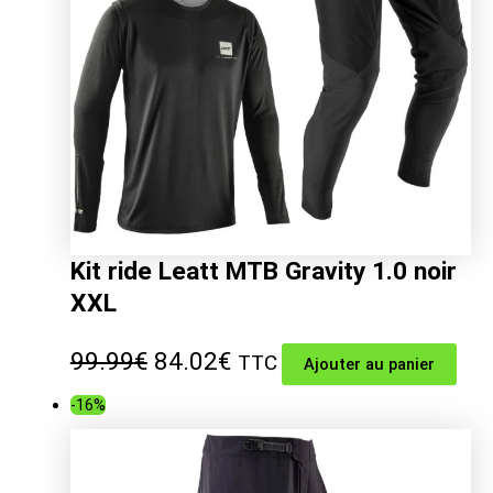
Kit ride Leatt MTB Gravity 1.0 noir
XXL
Le
Le
99.99
€
84.02
€
TTC
Ajouter au panier
prix
prix
-16%
initial
actuel
était :
est :