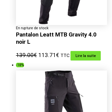
En rupture de stock
Pantalon Leatt MTB Gravity 4.0
noir L
Le
Le
139.00
€
113.71
€
TTC
Lire la suite
prix
prix
-18%
initial
actuel
était :
est :
139.00€.
113.71€.