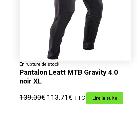
En rupture de stock
Pantalon Leatt MTB Gravity 4.0
noir XL
Le
Le
139.00
€
113.71
€
TTC
Lire la suite
prix
prix
initial
actuel
était :
est :