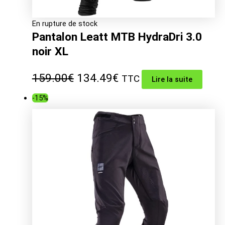
En rupture de stock
Pantalon Leatt MTB HydraDri 3.0
noir XL
Le
Le
159.00
€
134.49
€
TTC
Lire la suite
prix
prix
-15%
initial
actuel
était :
est :
159.00€.
134.49€.