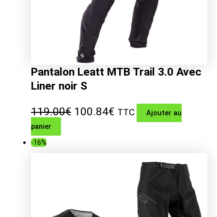
Pantalon Leatt MTB Trail 3.0 Avec
Liner noir S
Le
Le
119.00
€
100.84
€
TTC
Ajouter au
panier
prix
prix
-16%
initial
actuel
était :
est :
119.00€.
100.84€.