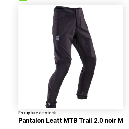
initial
actuel
était :
est :
99.99€.
84.02€.
En rupture de stock
Pantalon Leatt MTB Trail 2.0 noir M