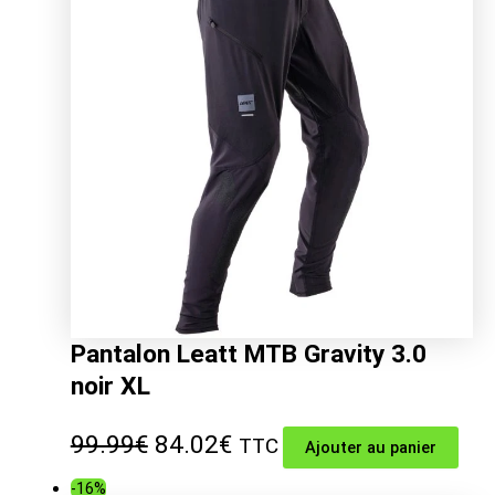
99.99€.
84.02€.
Pantalon Leatt MTB Gravity 3.0
noir XL
Le
Le
99.99
€
84.02
€
TTC
Ajouter au panier
prix
prix
-16%