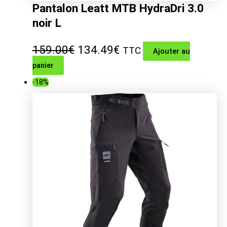
Pantalon Leatt MTB HydraDri 3.0
noir L
Le
Le
159.00
€
134.49
€
TTC
Ajouter au
panier
prix
prix
-18%
initial
actuel
était :
est :
159.00€.
134.49€.