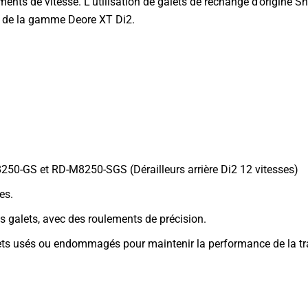
ents de vitesse. L’utilisation de galets de rechange d’origine S
dus de la gamme Deore XT Di2.
250-GS et RD-M8250-SGS (Dérailleurs arrière Di2 12 vitesses)
es.
s galets, avec des roulements de précision.
ts usés ou endommagés pour maintenir la performance de la tr