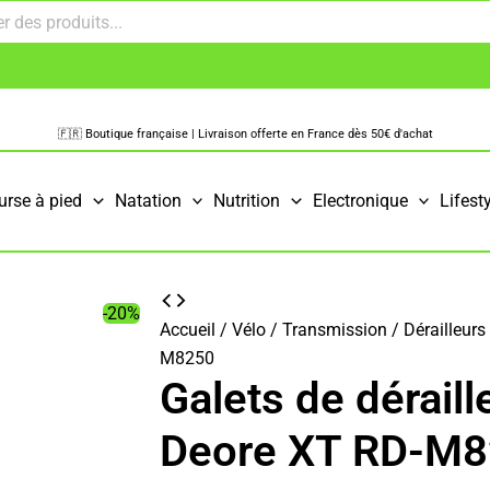
🇫🇷 Boutique française | Livraison offerte en France dès 50€ d'achat
urse à pied
Natation
Nutrition
Electronique
Lifest
-20%
Accueil
/
Vélo
/
Transmission
/
Dérailleurs 
M8250
Galets de déraill
Deore XT RD-M