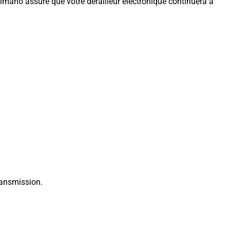
himano assure que votre dérailleur électronique continuera à
ansmission.