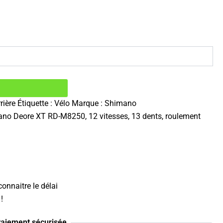
rière
Étiquette :
Vélo
Marque :
Shimano
imano Deore XT RD-M8250, 12 vitesses, 13 dents, roulement
onnaitre le délai
!
aiement sécurisée