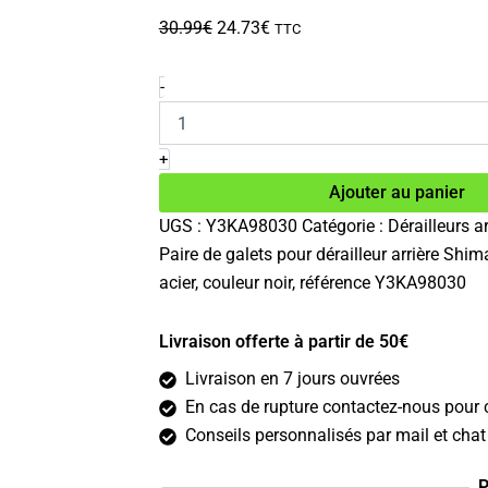
Le
Le
30.99
€
24.73
€
TTC
prix
prix
initial
actuel
quantité
-
de
était :
est :
Galets
30.99€.
24.73€.
de
+
dérailleur
Ajouter au panier
arrière
Shimano
UGS :
Y3KA98030
Catégorie :
Dérailleurs ar
Deore
Paire de galets pour dérailleur arrière Sh
XT
RD-
acier, couleur noir, référence Y3KA98030
M8250
Livraison offerte à partir de 50€
Livraison en 7 jours ouvrées
En cas de rupture contactez-nous pour c
Conseils personnalisés par mail et chat 
P