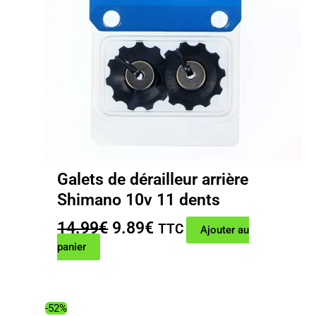
Galets de dérailleur arrière
Shimano 10v 11 dents
Le
Le
14.99
€
9.89
€
TTC
Ajouter au
prix
prix
panier
initial
actuel
était :
est :
14.99€.
9.89€.
-52%