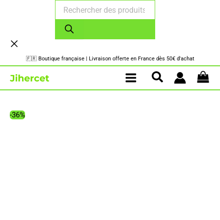
Recherche
Aller
de
au
produits
contenu
🇫🇷 Boutique française | Livraison offerte en France dès 50€ d'achat
-36%