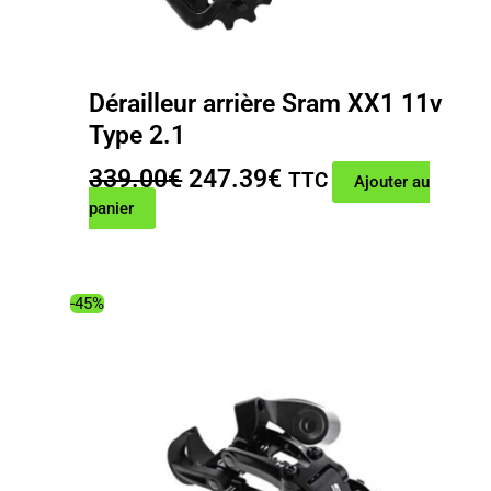
Dérailleur arrière Sram XX1 11v
Type 2.1
Le
Le
339.00
€
247.39
€
TTC
Ajouter au
prix
prix
panier
initial
actuel
était :
est :
339.00€.
247.39€.
-45%