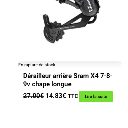
En rupture de stock
Dérailleur arrière Sram X4 7-8-
9v chape longue
Le
Le
27.00
€
14.83
€
TTC
Lire la suite
prix
prix
initial
actuel
était :
est :