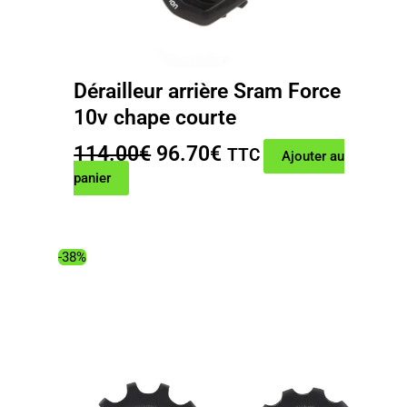
Dérailleur arrière Sram Force
10v chape courte
Le
Le
114.00
€
96.70
€
TTC
Ajouter au
prix
prix
panier
initial
actuel
était :
est :
114.00€.
96.70€.
-38%