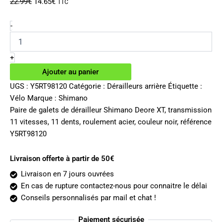
Le
Le
22.99
€
14.65
€
TTC
prix
prix
initial
actuel
quantité
-
de
était :
est :
Galets
22.99€.
14.65€.
de
+
dérailleur
Ajouter au panier
arrière
Shimano
UGS :
Y5RT98120
Catégorie :
Dérailleurs arrière
Étiquette :
Deore
Vélo
Marque :
Shimano
XT
Paire de galets de dérailleur Shimano Deore XT, transmission
11v
11 vitesses, 11 dents, roulement acier, couleur noir, référence
Y5RT98120
Livraison offerte à partir de 50€
Livraison en 7 jours ouvrées
En cas de rupture contactez-nous pour connaitre le délai
Conseils personnalisés par mail et chat !
Paiement sécurisée