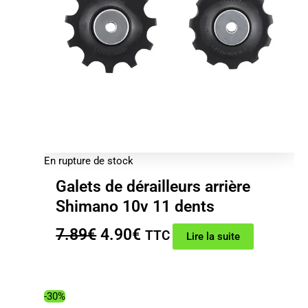
En rupture de stock
Galets de dérailleurs arrière
Shimano 10v 11 dents
Le
Le
7.89
€
4.90
€
TTC
Lire la suite
prix
prix
initial
actuel
était :
est :
-30%