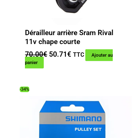
Dérailleur arrière Sram Rival
11v chape courte
Le
Le
70.00
€
50.71
€
TTC
Ajouter au
prix
prix
panier
initial
actuel
était :
est :
70.00€.
50.71€.
-34%