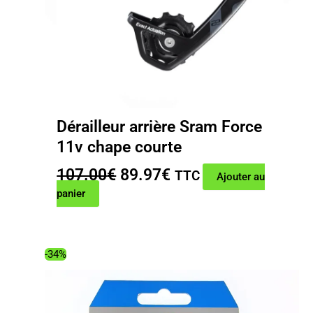
Dérailleur arrière Sram Force
11v chape courte
Le
Le
107.00
€
89.97
€
TTC
Ajouter au
prix
prix
panier
initial
actuel
était :
est :
107.00€.
89.97€.
-34%