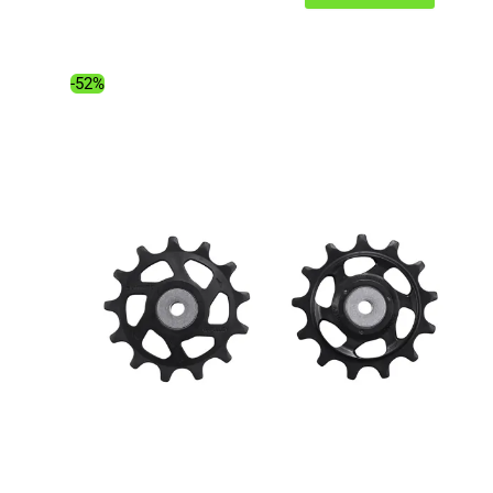
prix
prix
initial
actuel
était :
est :
-52%
27.00€.
14.83€.