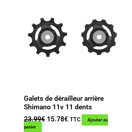
Galets de dérailleur arrière
Shimano 11v 11 dents
Le
Le
23.99
€
15.78
€
TTC
Ajouter au
prix
prix
panier