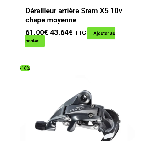
Dérailleur arrière Sram X5 10v
chape moyenne
Le
Le
61.00
€
43.64
€
TTC
Ajouter au
prix
prix
panier
initial
actuel
était :
est :
61.00€.
43.64€.
-16%