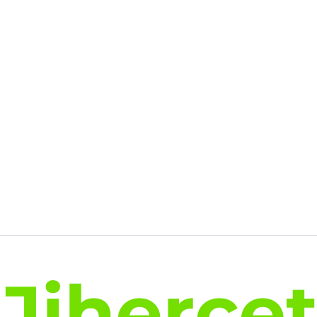
initial
actuel
était :
est :
14.99€.
9.89€.