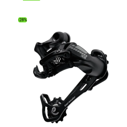
initial
actuel
était :
est :
23.99€.
15.78€.
-28%