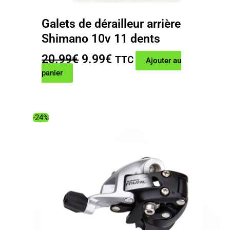
Galets de dérailleur arrière
Shimano 10v 11 dents
Le
Le
20.99
€
9.99
€
TTC
Ajouter au
prix
prix
panier
initial
actuel
était :
est :
20.99€.
9.99€.
-24%