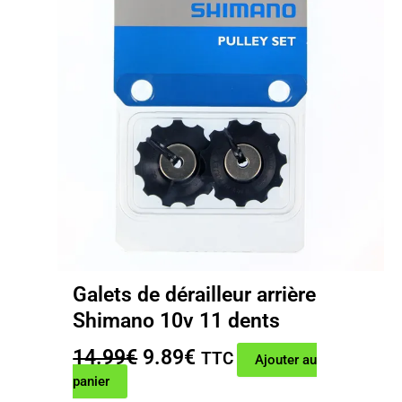
Galets de dérailleur arrière
Shimano 10v 11 dents
Le
Le
14.99
€
9.89
€
TTC
Ajouter au
prix
prix
panier