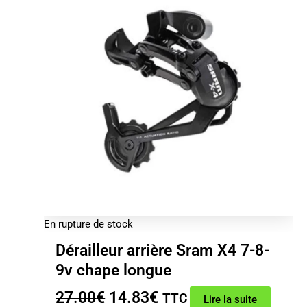
En rupture de stock
Dérailleur arrière Sram X4 7-8-
9v chape longue
Le
Le
27.00
€
14.83
€
TTC
Lire la suite