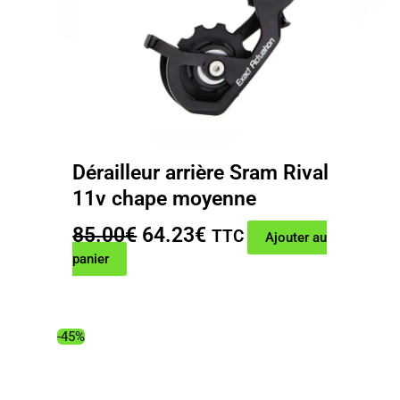
Dérailleur arrière Sram Rival
11v chape moyenne
Le
Le
85.00
€
64.23
€
TTC
Ajouter au
prix
prix
panier
initial
actuel
était :
est :
85.00€.
64.23€.
-45%