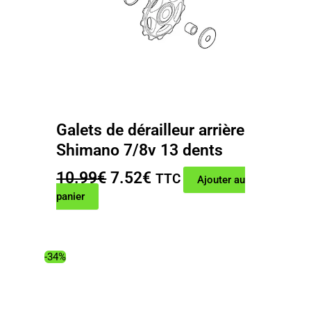
Galets de dérailleur arrière
Shimano 7/8v 13 dents
Le
Le
10.99
€
7.52
€
TTC
Ajouter au
prix
prix
panier
initial
actuel
était :
est :
10.99€.
7.52€.
-34%