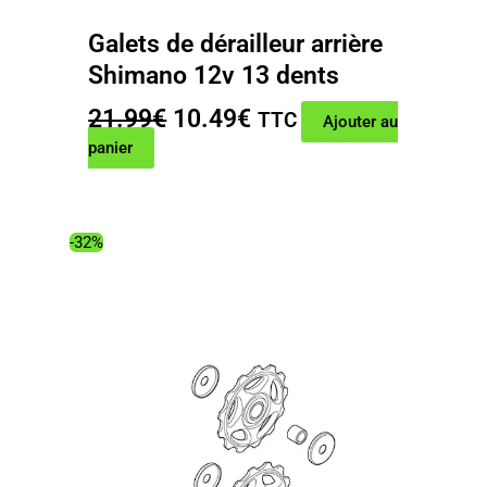
Galets de dérailleur arrière
Shimano 12v 13 dents
Le
Le
21.99
€
10.49
€
TTC
Ajouter au
prix
prix
panier
initial
actuel
était :
est :
21.99€.
10.49€.
-32%