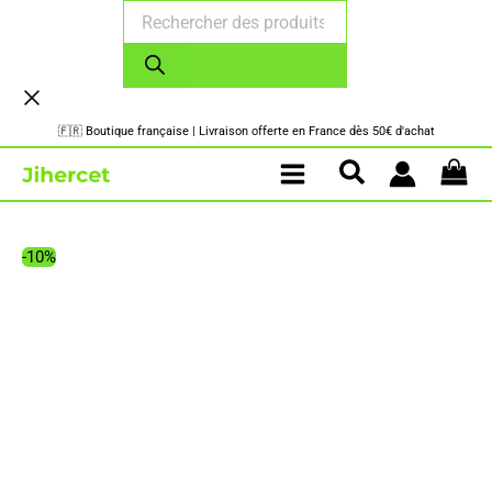
Recherche
Aller
de
au
produits
contenu
🇫🇷 Boutique française | Livraison offerte en France dès 50€ d'achat
-10%