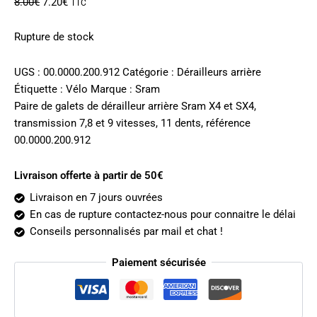
Le
Le
8.00
€
7.20
€
TTC
prix
prix
initial
actuel
Rupture de stock
était :
est :
8.00€.
7.20€.
UGS :
00.0000.200.912
Catégorie :
Dérailleurs arrière
Étiquette :
Vélo
Marque :
Sram
Paire de galets de dérailleur arrière Sram X4 et SX4,
transmission 7,8 et 9 vitesses, 11 dents, référence
00.0000.200.912
Livraison offerte à partir de 50€
Livraison en 7 jours ouvrées
En cas de rupture contactez-nous pour connaitre le délai
Conseils personnalisés par mail et chat !
Paiement sécurisée