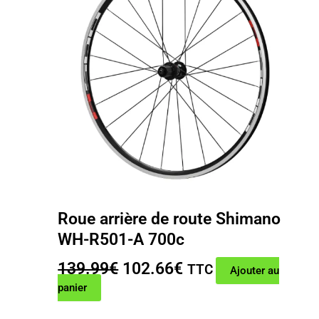
Roue arrière de route Shimano
WH-R501-A 700c
Le
Le
139.99
€
102.66
€
TTC
Ajouter au
prix
prix
panier
initial
actuel