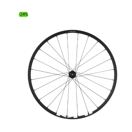
était :
est :
134.99€.
101.96€.
-24%