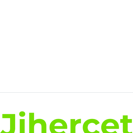
était :
est :
139.99€.
102.66€.