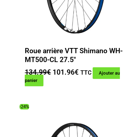
Roue arrière VTT Shimano WH-
MT500-CL 27.5″
Le
Le
134.99
€
101.96
€
TTC
Ajouter au
prix
prix
panier
initial
actuel
était :
est :
134.99€.
101.96€.
-24%