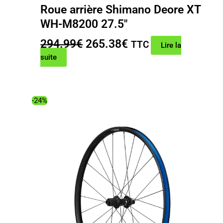
Roue arrière Shimano Deore XT
WH-M8200 27.5″
Le
Le
294.99
€
265.38
€
TTC
Lire la
prix
prix
suite
initial
actuel
était :
est :
294.99€.
265.38€.
-24%