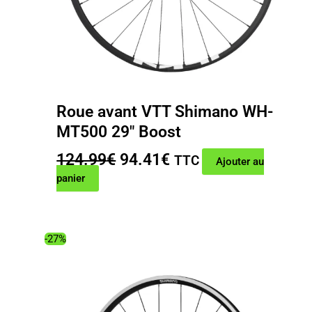
Roue avant VTT Shimano WH-
MT500 29″ Boost
Le
Le
124.99
€
94.41
€
TTC
Ajouter au
prix
prix
panier
initial
actuel
était :
est :
124.99€.
94.41€.
-27%