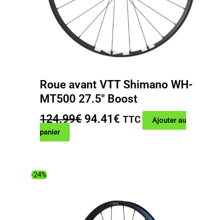
Roue avant VTT Shimano WH-
MT500 27.5″ Boost
Le
Le
124.99
€
94.41
€
TTC
Ajouter au
prix
prix
panier
initial
actuel
était :
est :
124.99€.
94.41€.
-24%