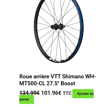
Roue arrière VTT Shimano WH-
MT500-CL 27.5″ Boost
Le
Le
134.99
€
101.96
€
TTC
Ajouter au
prix
prix
panier
initial
actuel