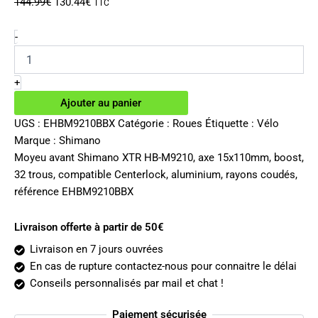
Le
Le
144.99
€
130.44
€
TTC
prix
prix
initial
actuel
quantité
-
de
était :
est :
Moyeu
144.99€.
130.44€.
avant
+
Shimano
Ajouter au panier
XTR
HB-
UGS :
EHBM9210BBX
Catégorie :
Roues
Étiquette :
Vélo
M9210
Marque :
Shimano
15x110mm
Moyeu avant Shimano XTR HB-M9210, axe 15x110mm, boost,
32
32 trous, compatible Centerlock, aluminium, rayons coudés,
trous
référence EHBM9210BBX
Livraison offerte à partir de 50€
Livraison en 7 jours ouvrées
En cas de rupture contactez-nous pour connaitre le délai
Conseils personnalisés par mail et chat !
Paiement sécurisée