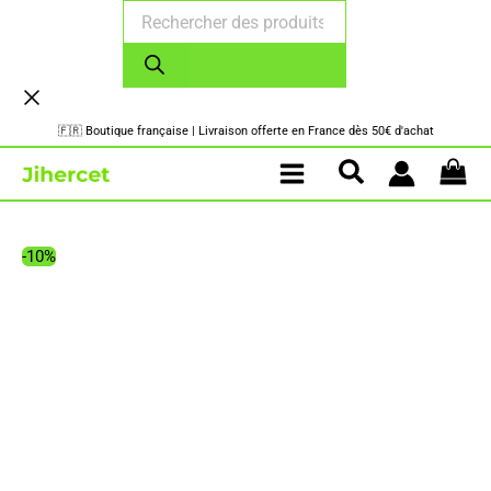
Recherche
Aller
de
au
produits
contenu
🇫🇷 Boutique française | Livraison offerte en France dès 50€ d'achat
-10%