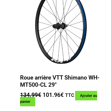
Roue arrière VTT Shimano WH-
MT500-CL 29″
Le
Le
134.99
€
101.96
€
TTC
Ajouter au
prix
prix
panier
initial
actuel