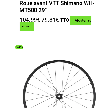
Roue avant VTT Shimano WH-
MT500 29″
Le
Le
104.99
€
79.31
€
TTC
Ajouter au
prix
prix
panier
initial
actuel
était :
est :
104.99€.
79.31€.
-24%