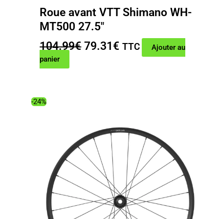
Roue avant VTT Shimano WH-
MT500 27.5″
Le
Le
104.99
€
79.31
€
TTC
Ajouter au
prix
prix
panier
initial
actuel
était :
est :
104.99€.
79.31€.
-24%