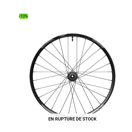
était :
est :
134.99€.
101.96€.
-10%
EN RUPTURE DE STOCK