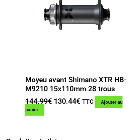
Moyeu avant Shimano XTR HB-
M9210 15x110mm 28 trous
Le
Le
144.99
€
130.44
€
TTC
Ajouter au
prix
prix
panier
initial
actuel
était :
est :
144.99€.
130.44€.