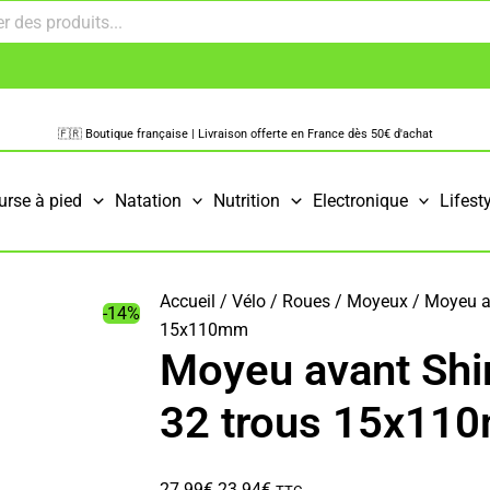
🇫🇷 Boutique française | Livraison offerte en France dès 50€ d'achat
urse à pied
Natation
Nutrition
Electronique
Lifest
Accueil
/
Vélo
/
Roues
/
Moyeux
/ Moyeu a
-14%
15x110mm
Moyeu avant Sh
32 trous 15x11
Le
Le
27.99
€
23.94
€