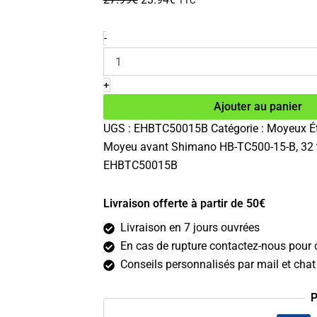
TTC
prix
prix
initial
actuel
quantité
-
de
était :
est :
Moyeu
27.99€.
23.94€.
avant
+
Shimano
Ajouter au panier
HB-
TC500-
UGS :
EHBTC50015B
Catégorie :
Moyeux
É
15-
Moyeu avant Shimano HB-TC500-15-B, 32 tr
B
32
EHBTC50015B
trous
15x110mm
Livraison offerte à partir de 50€
Livraison en 7 jours ouvrées
En cas de rupture contactez-nous pour c
Conseils personnalisés par mail et chat 
P