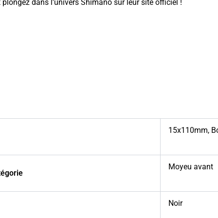
 plongez dans l’univers
Shimano sur leur site officiel
!
15x110mm
,
B
Moyeu avant
tégorie
Noir