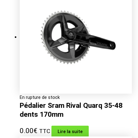
était :
est :
18.99€.
10.19€.
En rupture de stock
Pédalier Sram Rival Quarq 35-48
dents 170mm
0.00
€
TTC
Lire la suite