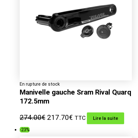
En rupture de stock
Manivelle gauche Sram Rival Quarq
172.5mm
Le
Le
274.00
€
217.70
€
TTC
Lire la suite
prix
prix
-23%