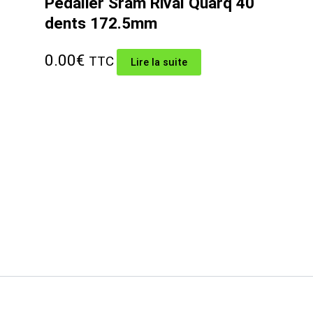
Pédalier Sram Rival Quarq 40
dents 172.5mm
0.00
€
TTC
Lire la suite