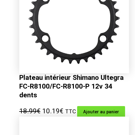
Plateau intérieur Shimano Ultegra
FC-R8100/FC-R8100-P 12v 34
dents
Le
Le
18.99
€
10.19
€
TTC
Ajouter au panier
prix
prix
initial
actuel