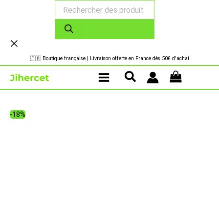
Recherche
Aller
de
au
produits
contenu
🇫🇷 Boutique française | Livraison offerte en France dès 50€ d'achat
-18%