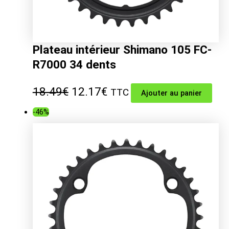
Plateau intérieur Shimano 105 FC-
R7000 34 dents
Le
Le
18.49
€
12.17
€
TTC
Ajouter au panier
prix
prix
-46%
initial
actuel
était :
est :
18.49€.
12.17€.