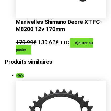
Manivelles Shimano Deore XT FC-
M8200 12v 170mm
Le
Le
179.99
€
130.62
€
TTC
Ajouter au
panier
prix
prix
initial
actuel
Produits similaires
était :
est :
-46%
179.99€.
130.62€.