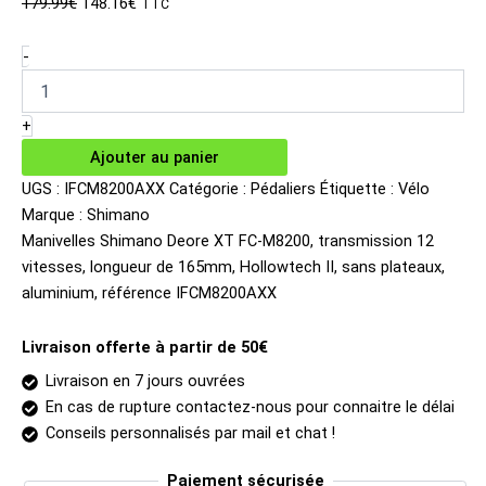
Le
Le
179.99
€
148.16
€
TTC
prix
prix
initial
actuel
quantité
-
de
était :
est :
Manivelles
179.99€.
148.16€.
Shimano
+
Deore
Ajouter au panier
XT
FC-
UGS :
IFCM8200AXX
Catégorie :
Pédaliers
Étiquette :
Vélo
M8200
Marque :
Shimano
12v
Manivelles Shimano Deore XT FC-M8200, transmission 12
165mm
vitesses, longueur de 165mm, Hollowtech II, sans plateaux,
aluminium, référence IFCM8200AXX
Livraison offerte à partir de 50€
Livraison en 7 jours ouvrées
En cas de rupture contactez-nous pour connaitre le délai
Conseils personnalisés par mail et chat !
Paiement sécurisée