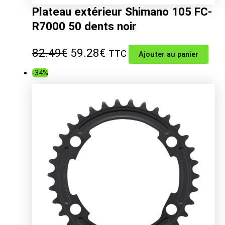
Plateau extérieur Shimano 105 FC-
R7000 50 dents noir
Le
Le
82.49
€
59.28
€
TTC
Ajouter au panier
prix
prix
-34%
initial
actuel
était :
est :
82.49€.
59.28€.