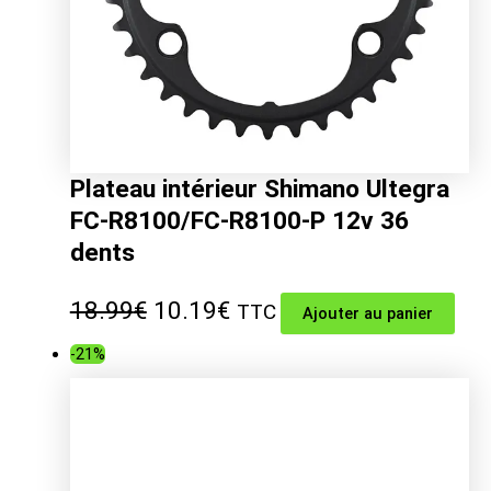
Plateau intérieur Shimano Ultegra
FC-R8100/FC-R8100-P 12v 36
dents
Le
Le
18.99
€
10.19
€
TTC
Ajouter au panier
prix
prix
-21%
initial
actuel
était :
est :
18.99€.
10.19€.