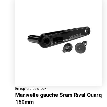
initial
actuel
était :
est :
274.00€.
217.70€.
En rupture de stock
Manivelle gauche Sram Rival Quarq
160mm