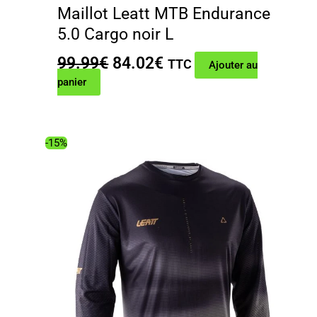
Maillot Leatt MTB Endurance
5.0 Cargo noir L
Le
Le
99.99
€
84.02
€
TTC
Ajouter au
prix
prix
panier
initial
actuel
était :
est :
99.99€.
84.02€.
-15%