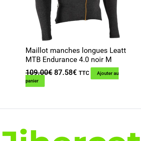
Maillot manches longues Leatt
MTB Endurance 4.0 noir M
Le
Le
109.00
€
87.58
€
TTC
Ajouter au
prix
prix
panier
initial
actuel
était :
est :
109.00€.
87.58€.