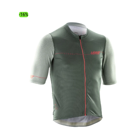
était :
est :
69.99€.
59.28€.
-16%