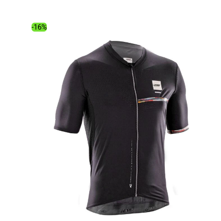
était :
est :
99.99€.
84.02€.
-16%