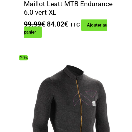
Maillot Leatt MTB Endurance
6.0 vert XL
Le
Le
99.99
€
84.02
€
TTC
Ajouter au
prix
prix
panier
initial
actuel
était :
est :
99.99€.
84.02€.
-20%