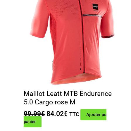
Maillot Leatt MTB Endurance
5.0 Cargo rose M
Le
Le
99.99
€
84.02
€
TTC
Ajouter au
prix
prix
panier
initial
actuel