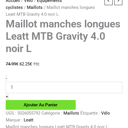
Accueil
/
Vélo
/
Equipements
cyclistes
/
Maillots
/ Maillot manches longues
Leatt MTB Gravity 4.0 noir L
Maillot manches longues
Leatt MTB Gravity 4.0
noir L
Le
Le
74.99
€
62.25
€
TTC
prix
prix
initial
actuel
quantité
-
de
était :
est :
Maillot
74.99€.
62.25€.
manches
+
longues
Ajouter Au Panier
Leatt
MTB
UGS :
5026055792
Catégorie :
Maillots
Étiquette :
Vélo
Gravity
Marque :
Leatt
4.0
Maillot manches longues Leatt MTB Gravity 4.0 noir L,