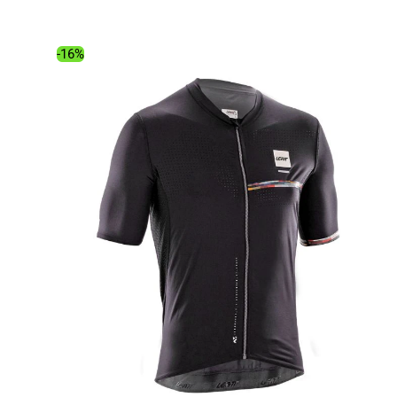
initial
actuel
était :
est :
99.99€.
84.02€.
-16%