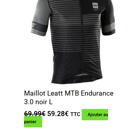
Maillot Leatt MTB Endurance
3.0 noir L
Le
Le
69.99
€
59.28
€
TTC
Ajouter au
prix
prix
panier
initial
actuel