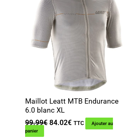
Maillot Leatt MTB Endurance
6.0 blanc XL
Le
Le
99.99
€
84.02
€
TTC
Ajouter au
prix
prix
panier