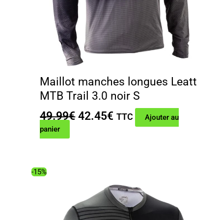
Maillot manches longues Leatt
MTB Trail 3.0 noir S
Le
Le
49.99
€
42.45
€
TTC
Ajouter au
prix
prix
panier
initial
actuel
était :
est :
49.99€.
42.45€.
-15%