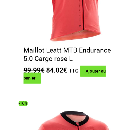
Maillot Leatt MTB Endurance
5.0 Cargo rose L
Le
Le
99.99
€
84.02
€
TTC
Ajouter au
prix
prix
panier
initial
actuel
était :
est :
99.99€.
84.02€.
-16%