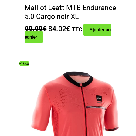
Maillot Leatt MTB Endurance
5.0 Cargo noir XL
Le
Le
99.99
€
84.02
€
TTC
Ajouter au
prix
prix
panier
initial
actuel
était :
est :
99.99€.
84.02€.
-16%