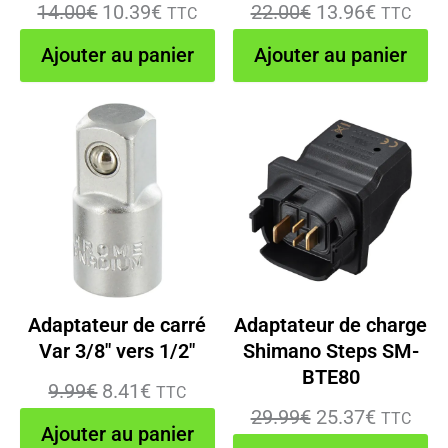
Le
Le
Le
Le
14.00
€
10.39
€
22.00
€
13.96
€
TTC
TTC
prix
prix
prix
prix
Ajouter au panier
Ajouter au panier
initial
actuel
initial
actuel
était :
est :
était :
est :
14.00€.
10.39€.
22.00€.
13.96€.
Adaptateur de carré
Adaptateur de charge
Var 3/8″ vers 1/2″
Shimano Steps SM-
BTE80
Le
Le
9.99
€
8.41
€
TTC
Le
Le
29.99
€
25.37
€
TTC
prix
prix
Ajouter au panier