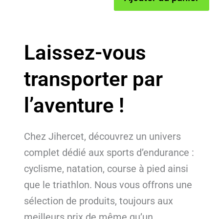
initial
actuel
était :
est :
était :
est :
4.99€.
3.51€.
4.99€.
3.51€.
Laissez-vous
transporter par
l’aventure !
Chez Jihercet, découvrez un univers
complet dédié aux sports d’endurance :
cyclisme, natation, course à pied ainsi
que le triathlon. Nous vous offrons une
sélection de produits, toujours aux
meilleurs prix de même qu’un