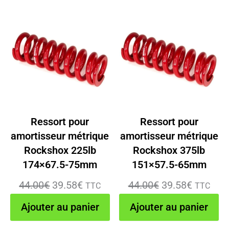
était :
est :
était :
est :
44.00€.
39.58€.
44.00€.
39.58€.
Ressort pour
Ressort pour
amortisseur métrique
amortisseur métrique
Rockshox 225lb
Rockshox 375lb
174×67.5-75mm
151×57.5-65mm
Le
Le
Le
Le
44.00
€
39.58
€
44.00
€
39.58
€
TTC
TTC
prix
prix
prix
prix
Ajouter au panier
Ajouter au panier
initial
actuel
initial
actuel