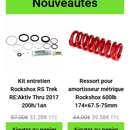
Nouveautés
Kit entretien
Ressort pour
Rockshox RS Trek
amortisseur métrique
RE:Aktiv Thru 2017
Rockshox 600lb
200h/1an
174×67.5-75mm
Le
Le
Le
Le
57.00
€
51.28
€
44.00
€
39.58
€
TTC
TTC
prix
prix
prix
prix
Ajouter au panier
Ajouter au panier