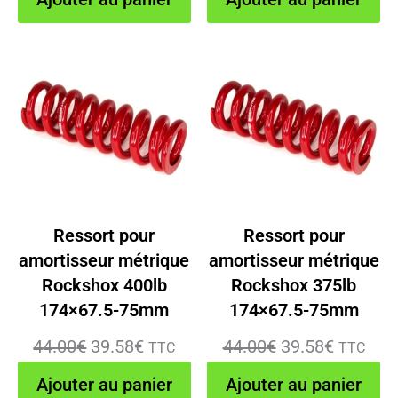
initial
actuel
initial
actuel
était :
est :
était :
est :
57.00€.
51.28€.
44.00€.
39.58€.
Ressort pour
Ressort pour
amortisseur métrique
amortisseur métrique
Rockshox 400lb
Rockshox 375lb
174×67.5-75mm
174×67.5-75mm
Le
Le
Le
Le
44.00
€
39.58
€
44.00
€
39.58
€
TTC
TTC
prix
prix
prix
prix
Ajouter au panier
Ajouter au panier