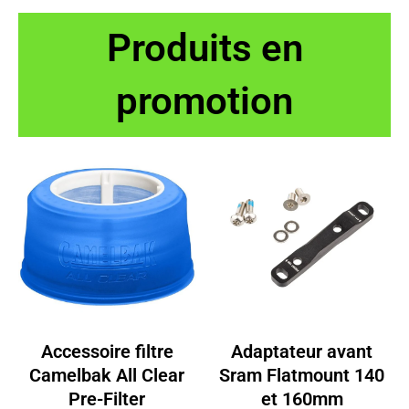
était :
est :
était :
est :
Produits en
44.00€.
39.58€.
44.00€.
39.58€.
promotion
Accessoire filtre
Adaptateur avant
Camelbak All Clear
Sram Flatmount 140
Pre-Filter
et 160mm