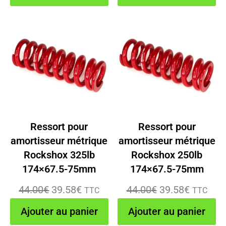
initial
actuel
initial
actuel
était :
est :
était :
est :
44.00€.
39.58€.
44.00€.
39.58€.
Ressort pour
Ressort pour
amortisseur métrique
amortisseur métrique
Rockshox 325lb
Rockshox 250lb
174×67.5-75mm
174×67.5-75mm
Le
Le
Le
Le
44.00
€
39.58
€
44.00
€
39.58
€
TTC
TTC
prix
prix
prix
prix
Ajouter au panier
Ajouter au panier
initial
actuel
initial
actuel