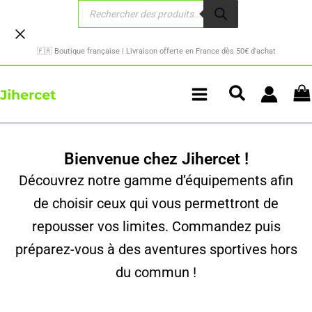
Recherche
Aller
de
au
produits
contenu
🇫🇷 Boutique française | Livraison offerte en France dès 50€ d'achat
Bienvenue chez Jihercet !
Découvrez notre gamme d’équipements afin
de choisir ceux qui vous permettront de
repousser vos limites. Commandez puis
préparez-vous à des aventures sportives hors
du commun !