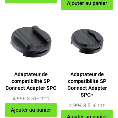
prix
prix
initial
actuel
Ajouter au panier
initial
actuel
était :
est :
était :
est :
9.99€.
8.41€.
29.99€.
25.37€.
Adaptateur de
Adaptateur de
compatibilité SP
compatibilité SP
Connect Adapter SPC
Connect Adapter
SPC+
Le
Le
4.99
€
3.51
€
TTC
Le
Le
4.99
€
3.51
€
TTC
prix
prix
Ajouter au panier
prix
prix
initial
actuel
Ajouter au panier