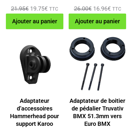
Le
Le
Le
Le
21.95
€
19.75
€
26.00
€
16.96
€
TTC
TTC
prix
prix
prix
prix
Ajouter au panier
Ajouter au panier
initial
actuel
initial
actuel
était :
est :
était :
est :
21.95€.
19.75€.
26.00€.
16.96€.
Adaptateur
Adaptateur de boitier
d’accessoires
de pédalier Truvativ
Hammerhead pour
BMX 51.3mm vers
support Karoo
Euro BMX