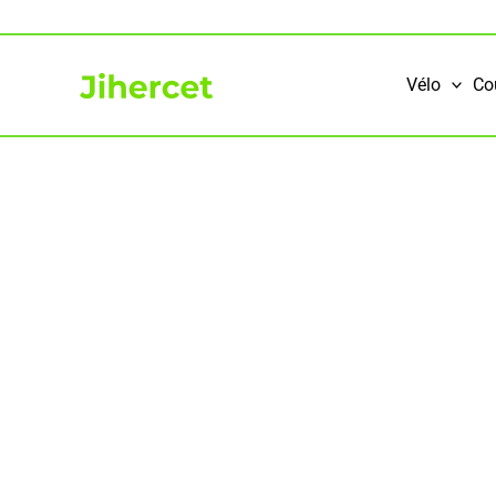
Aller
au
contenu
Vélo
Co