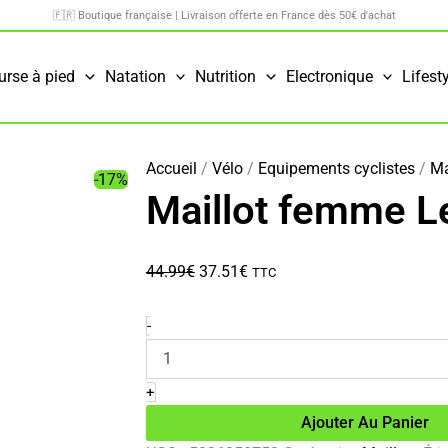
🇫🇷 Boutique française | Livraison offerte en France dès 50€ d'achat
urse à pied
Natation
Nutrition
Electronique
Lifest
Accueil
/
Vélo
/
Equipements cyclistes
/
Ma
-17%
Maillot femme Le
Le
Le
44.99
€
37.51
€
TTC
prix
prix
initial
actuel
quantité
-
de
était :
est :
Maillot
44.99€.
37.51€.
femme
+
Leatt
Ajouter Au Panier
MTB
Trail