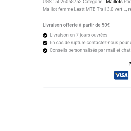
UGS :
5026058753
Catégorie :
Maillots
Éti
3.0
Maillot femme Leatt MTB Trail 3.0 vert L,
vert
L
Livraison offerte à partir de 50€
Livraison en 7 jours ouvrées
En cas de rupture contactez-nous pour c
Conseils personnalisés par mail et chat 
P