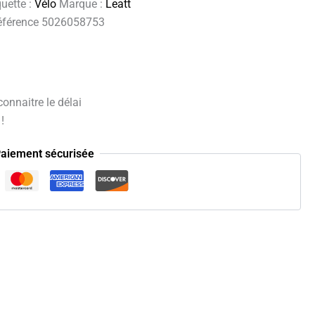
quette :
Vélo
Marque :
Leatt
 référence 5026058753
onnaitre le délai
!
aiement sécurisée