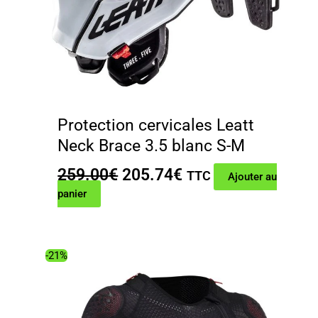
Protection cervicales Leatt
Neck Brace 3.5 blanc S-M
Le
Le
259.00
€
205.74
€
TTC
Ajouter au
prix
prix
panier
initial
actuel
était :
est :
259.00€.
205.74€.
-21%