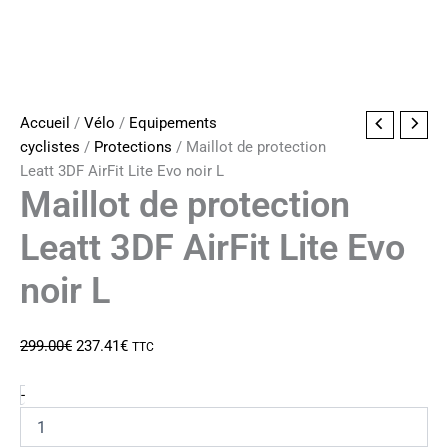
Accueil
/
Vélo
/
Equipements
cyclistes
/
Protections
/ Maillot de protection
Leatt 3DF AirFit Lite Evo noir L
Maillot de protection
Leatt 3DF AirFit Lite Evo
noir L
Le
Le
299.00
€
237.41
€
TTC
prix
prix
initial
actuel
quantité
-
de
était :
est :
Maillot
299.00€.
237.41€.