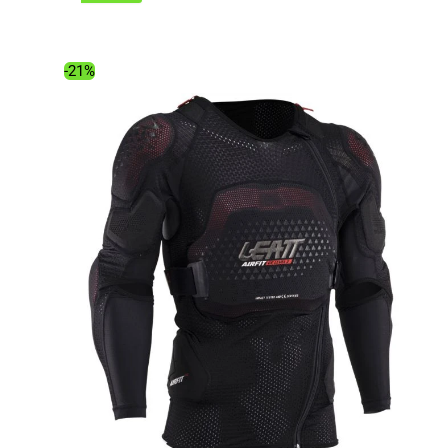
initial
actuel
était :
est :
259.00€.
205.74€.
-21%