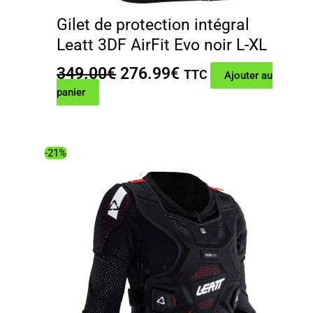
Gilet de protection intégral
Leatt 3DF AirFit Evo noir L-XL
Le
Le
349.00
€
276.99
€
TTC
Ajouter au
prix
prix
panier
initial
actuel
était :
est :
349.00€.
276.99€.
-21%