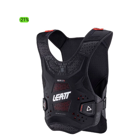
initial
actuel
était :
est :
339.00€.
269.07€.
-21%