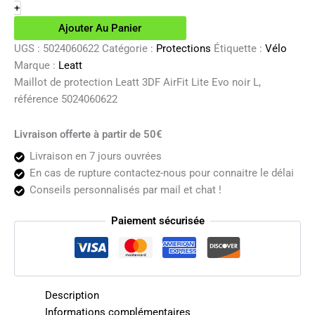
de
+
protection
Ajouter Au Panier
Leatt
3DF
UGS :
5024060622
Catégorie :
Protections
Étiquette :
Vélo
AirFit
Marque :
Leatt
Lite
Maillot de protection Leatt 3DF AirFit Lite Evo noir L,
Evo
référence 5024060622
noir
L
Livraison offerte à partir de 50€
Livraison en 7 jours ouvrées
En cas de rupture contactez-nous pour connaitre le délai
Conseils personnalisés par mail et chat !
Paiement sécurisée
Description
Informations complémentaires