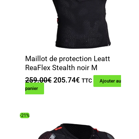
Maillot de protection Leatt
ReaFlex Stealth noir M
Le
Le
259.00
€
205.74
€
TTC
Ajouter au
prix
prix
panier
initial
actuel
était :
est :
259.00€.
205.74€.
-21%