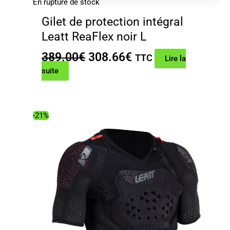
En rupture de stock
Gilet de protection intégral
Leatt ReaFlex noir L
Le
Le
389.00
€
308.66
€
TTC
Lire la
prix
prix
suite
initial
actuel
était :
est :
389.00€.
308.66€.
-21%