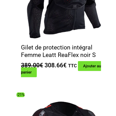
Gilet de protection intégral
Femme Leatt ReaFlex noir S
Le
Le
389.00
€
308.66
€
TTC
Ajouter au
prix
prix
panier
initial
actuel
était :
est :
389.00€.
308.66€.
-21%