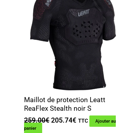
Maillot de protection Leatt
ReaFlex Stealth noir S
Le
Le
259.00
€
205.74
€
TTC
Ajouter au
prix
prix
panier