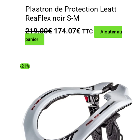
Plastron de Protection Leatt
ReaFlex noir S-M
Le
Le
219.00
€
174.07
€
TTC
Ajouter au
prix
prix
panier
initial
actuel
était :
est :
219.00€.
174.07€.
-21%