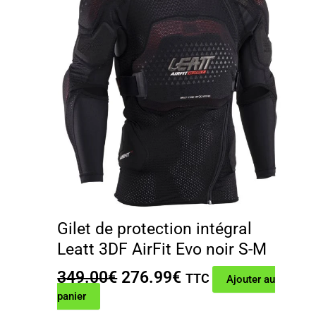
Gilet de protection intégral
Leatt 3DF AirFit Evo noir S-M
Le
Le
349.00
€
276.99
€
TTC
Ajouter au
prix
prix
panier