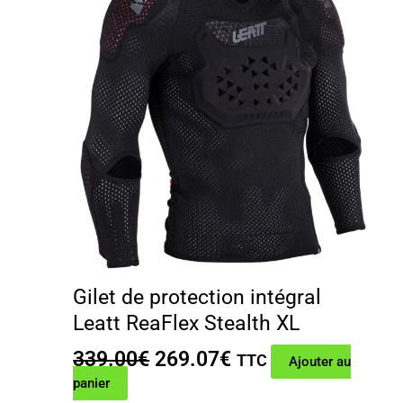
Gilet de protection intégral
Leatt ReaFlex Stealth XL
Le
Le
339.00
€
269.07
€
TTC
Ajouter au
prix
prix
panier