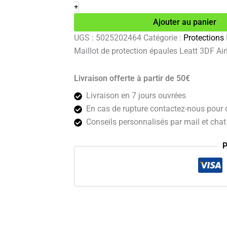
de
+
protection
Ajouter au panier
épaules
Leatt
UGS :
5025202464
Catégorie :
Protections
3DF
Maillot de protection épaules Leatt 3DF Ai
AirFit
Lite
Evo
Livraison offerte à partir de 50€
noir
XXL
Livraison en 7 jours ouvrées
En cas de rupture contactez-nous pour c
Conseils personnalisés par mail et chat 
P