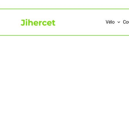
Aller
au
contenu
Vélo
Co