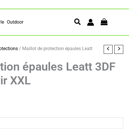
yle
Outdoor
otections
/ Maillot de protection épaules Leatt
ction épaules Leatt 3DF
oir XXL