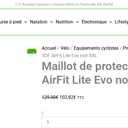
🇫🇷 Boutique française | Livraison offerte en France dès 50€ d'achat
urse à pied
Natation
Nutrition
Electronique
Lifest
Accueil
/
Vélo
/
Equipements cyclistes
/
Pr
-20%
3DF AirFit Lite Evo noir XXL
Maillot de prote
AirFit Lite Evo n
Le
Le
129.00
€
102.82
€
TTC
prix
prix
initial
actuel
quantité
-
de
était :
est :
Maillot
129.00€.
102.82€.