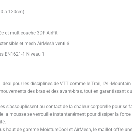
120 à 130cm)
ée et multicouche 3DF AirFit
extensible et mesh AirMesh ventilé
les EN1621-1 Niveau 1
idéal pour les disciplines de VTT comme le Trail, l’All-Mountain 
mouvements des bras et des avant-bras, tout en garantissant que 
es s’assouplissent au contact de la chaleur corporelle pour se fa
de la mousse se verrouille instantanément pour dissiper la force 
té.
ssus haut de gamme MoistureCool et AirMesh, le maillot offre un