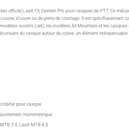
es officiel Leatt Fit System Pro pour casques de VTT. Ce mécani
e casse, d’usure ou de perte de crantage. Il est spécifiquement 
odèles ouverts (Jet), les modèles All-Mountain et les casques 
sécurisant du casque autour du crâne, un élément indispensable po
occipital pour casque
r ajustement micrométrique
t MTB 3.0, Leatt MTB 4.0