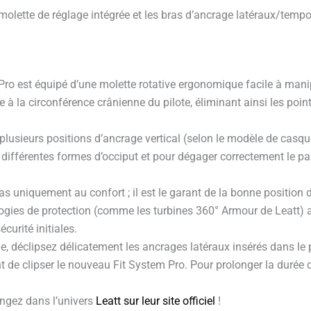
olette de réglage intégrée et les bras d’ancrage latéraux/tempore
ro est équipé d’une molette rotative ergonomique facile à mani
e à la circonférence crânienne du pilote, éliminant ainsi les po
plusieurs positions d’ancrage vertical (selon le modèle de casque
ux différentes formes d’occiput et pour dégager correctement l
t pas uniquement au confort ; il est le garant de la bonne positi
es de protection (comme les turbines 360° Armour de Leatt) av
curité initiales.
me, déclipsez délicatement les ancrages latéraux insérés dans l
 de clipser le nouveau Fit System Pro. Pour prolonger la durée 
ngez dans l’univers
Leatt sur leur site officiel
!