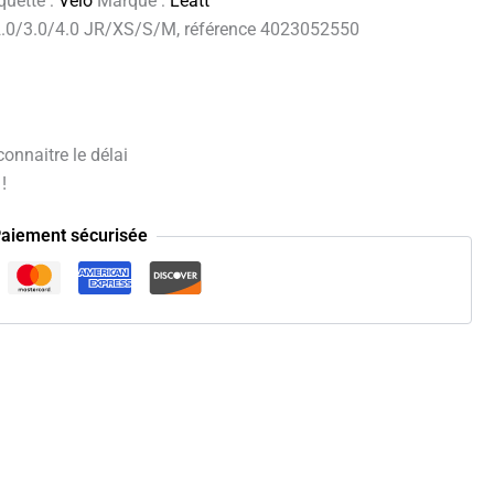
quette :
Vélo
Marque :
Leatt
/2.0/3.0/4.0 JR/XS/S/M, référence 4023052550
onnaitre le délai
!
aiement sécurisée