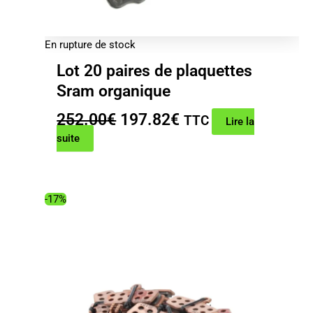
En rupture de stock
Lot 20 paires de plaquettes
Sram organique
Le
Le
252.00
€
197.82
€
TTC
Lire la
prix
prix
suite
initial
actuel
était :
est :
252.00€.
197.82€.
-17%