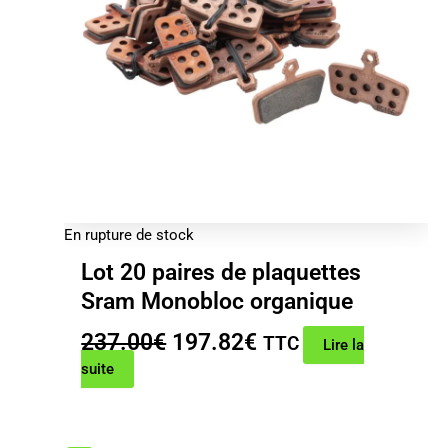
En rupture de stock
Lot 20 paires de plaquettes
Sram Monobloc organique
Le
Le
237.00
€
197.82
€
TTC
Lire la
prix
prix
suite
initial
actuel
était :
est :