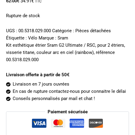
Le
Le
62.00
€
34.91
€
TTC
prix
prix
initial
actuel
Rupture de stock
était :
est :
62.00€.
34.91€.
UGS :
00.5318.029.000
Catégorie :
Pièces détachées
Étiquette :
Vélo
Marque :
Sram
Kit esthétique étrier Sram G2 Ultimate / RSC, pour 2 étriers,
visserie titane, couleur arc en ciel (rainbow), référence
00.5318.029.000
Livraison offerte à partir de 50€
Livraison en 7 jours ouvrées
En cas de rupture contactez-nous pour connaitre le délai
Conseils personnalisés par mail et chat !
Paiement sécurisée