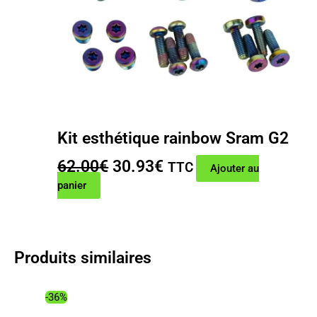
Kit esthétique rainbow Sram G2
Le
Le
62.00
€
30.93
€
TTC
Ajouter au
prix
prix
panier
initial
actuel
était :
est :
62.00€.
30.93€.
Produits similaires
-36%