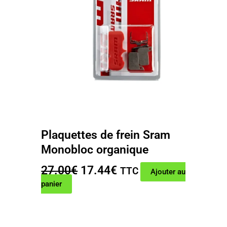
Plaquettes de frein Sram
Monobloc organique
Le
Le
27.00
€
17.44
€
TTC
Ajouter au
prix
prix
panier
initial
actuel
était :
est :