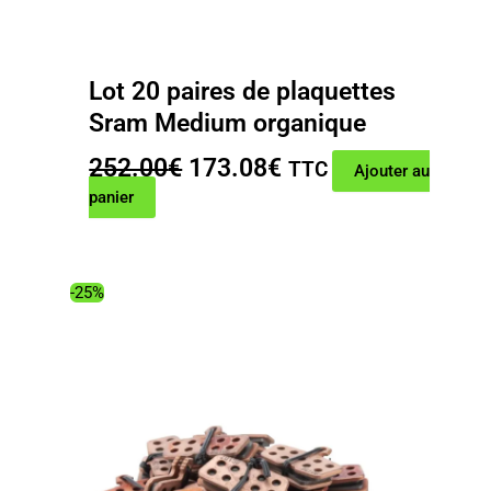
Lot 20 paires de plaquettes
Sram Medium organique
Le
Le
252.00
€
173.08
€
TTC
Ajouter au
prix
prix
panier
initial
actuel
était :
est :
252.00€.
173.08€.
-25%