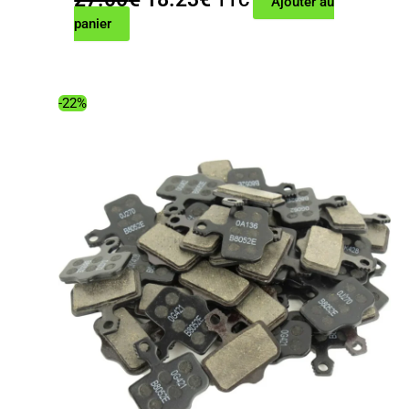
TTC
Ajouter au
prix
prix
panier
initial
actuel
était :
est :
27.00€.
18.23€.
-22%