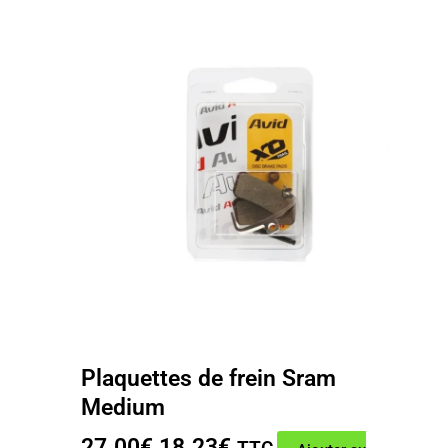
Plaquettes de frein Sram
Medium
Le
Le
27.00
€
18.23
€