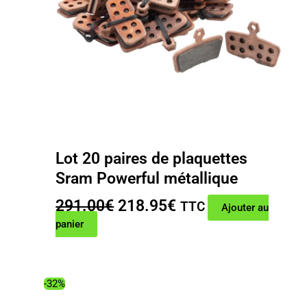
Lot 20 paires de plaquettes
Sram Powerful métallique
Le
Le
291.00
€
218.95
€
TTC
Ajouter au
prix
prix
panier
initial
actuel
était :
est :
291.00€.
218.95€.
-32%