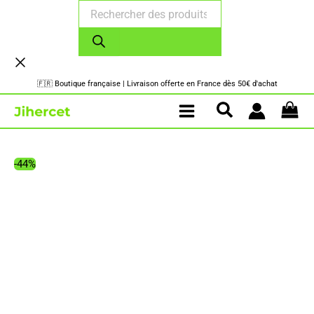
Recherche
Aller
de
au
produits
contenu
🇫🇷 Boutique française | Livraison offerte en France dès 50€ d'achat
-44%