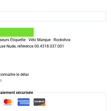
seurs
Étiquette :
Vélo
Marque :
Rockshox
luxe Nude, référence 00.4318.037.001
onnaitre le délai
!
aiement sécurisée