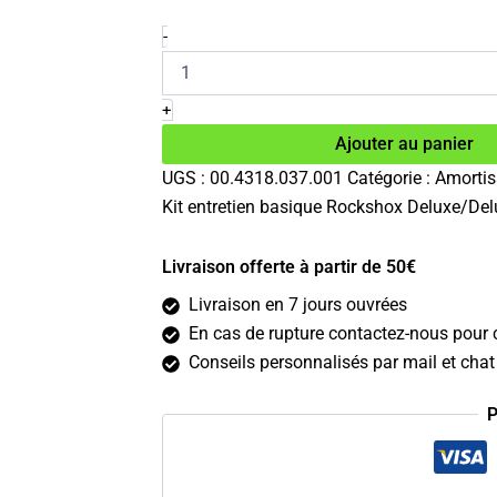
prix
prix
initial
actuel
quantité
-
de
était :
est :
Kit
75.00€.
45.39€.
entretien
+
basique
Ajouter au panier
Rockshox
Deluxe/Deluxe
UGS :
00.4318.037.001
Catégorie :
Amortis
Nude
Kit entretien basique Rockshox Deluxe/De
Livraison offerte à partir de 50€
Livraison en 7 jours ouvrées
En cas de rupture contactez-nous pour c
Conseils personnalisés par mail et chat 
P