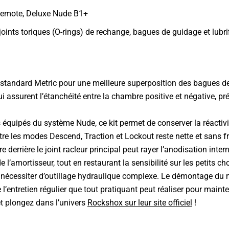
 Remote, Deluxe Nude B1+
, joints toriques (O-rings) de rechange, bagues de guidage et lubri
 standard Metric pour une meilleure superposition des bagues de
 qui assurent l’étanchéité entre la chambre positive et négative,
s équipés du système Nude, ce kit permet de conserver la réacti
entre les modes Descend, Traction et Lockout reste nette et sans fr
derrière le joint racleur principal peut rayer l’anodisation inter
amortisseur, tout en restaurant la sensibilité sur les petits cho
ans nécessiter d’outillage hydraulique complexe. Le démontage du
 l’entretien régulier que tout pratiquant peut réaliser pour maint
t plongez dans l’univers
Rockshox sur leur site officiel
!