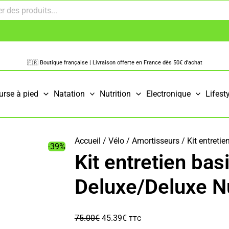
🇫🇷 Boutique française | Livraison offerte en France dès 50€ d'achat
urse à pied
Natation
Nutrition
Electronique
Lifest
Accueil
/
Vélo
/
Amortisseurs
/ Kit entreti
-39%
Kit entretien ba
Deluxe/Deluxe 
Le
Le
75.00
€
45.39
€
TTC