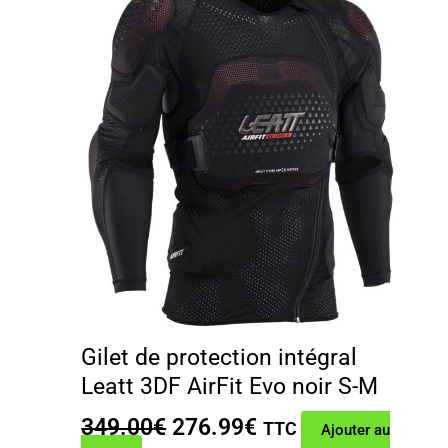
Gilet de protection intégral
Leatt 3DF AirFit Evo noir S-M
Le
Le
349.00
€
276.99
€
TTC
Ajouter au