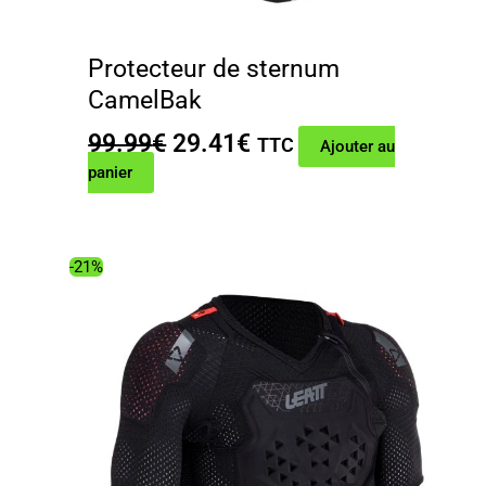
Protecteur de sternum
CamelBak
Le
Le
99.99
€
29.41
€
TTC
Ajouter au
prix
prix
panier
initial
actuel
était :
est :
99.99€.
29.41€.
-21%