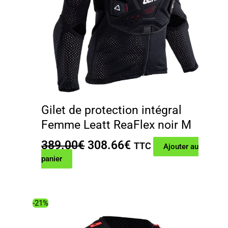
Gilet de protection intégral
Femme Leatt ReaFlex noir M
Le
Le
389.00
€
308.66
€
TTC
Ajouter au
prix
prix
panier
initial
actuel
était :
est :
389.00€.
308.66€.
-21%