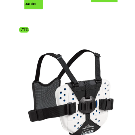
prix
prix
panier
initial
actuel
était :
est :
259.00€.
205.74€.
-71%