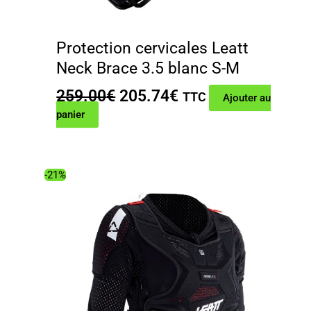
Protection cervicales Leatt
Neck Brace 3.5 blanc S-M
Le
Le
259.00
€
205.74
€
TTC
Ajouter au
prix
prix
panier
initial
actuel
était :
est :
259.00€.
205.74€.
-21%