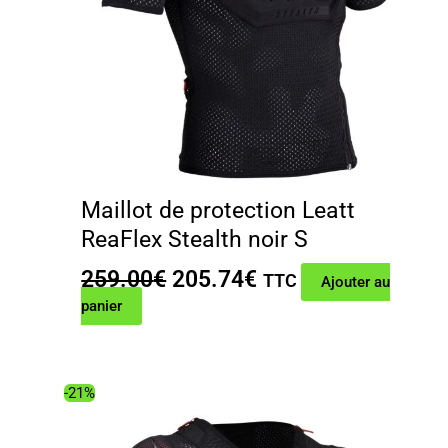
Maillot de protection Leatt
ReaFlex Stealth noir S
Le
Le
259.00
€
205.74
€
TTC
Ajouter au
prix
prix
panier
initial
actuel
était :
est :
259.00€.
205.74€.
-21%