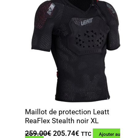
Maillot de protection Leatt
ReaFlex Stealth noir XL
Le
Le
259.00
€
205.74
€
TTC
Ajouter au