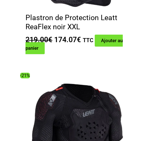
Plastron de Protection Leatt
ReaFlex noir XXL
Le
Le
219.00
€
174.07
€
TTC
Ajouter au
prix
prix
panier
initial
actuel
était :
est :
219.00€.
174.07€.
-21%