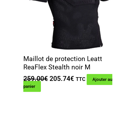
Maillot de protection Leatt
ReaFlex Stealth noir M
Le
Le
259.00
€
205.74
€
TTC
Ajouter au
prix
prix
panier
initial
actuel
était :
est :
259.00€.
205.74€.