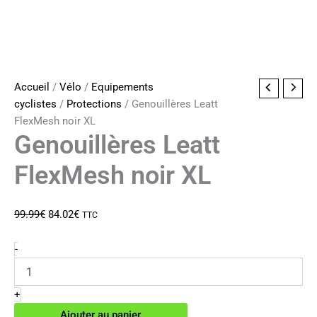
Accueil
/
Vélo
/
Equipements
cyclistes
/
Protections
/ Genouillères Leatt
FlexMesh noir XL
Genouillères Leatt
FlexMesh noir XL
Le
Le
99.99
€
84.02
€
TTC
prix
prix
initial
actuel
quantité
-
de
était :
est :
Genouillères
99.99€.
84.02€.
Leatt
+
FlexMesh
Ajouter au panier