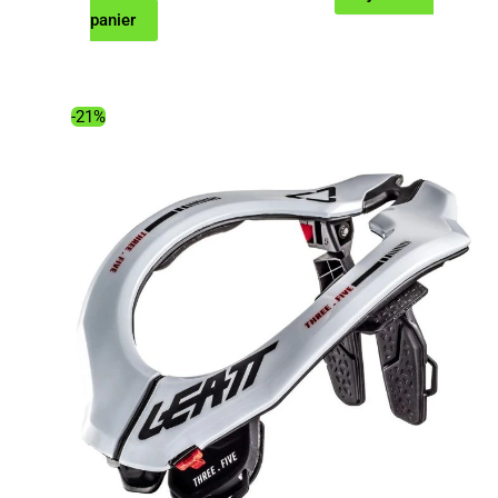
prix
prix
panier
initial
actuel
était :
est :
349.00€.
276.99€.
-21%