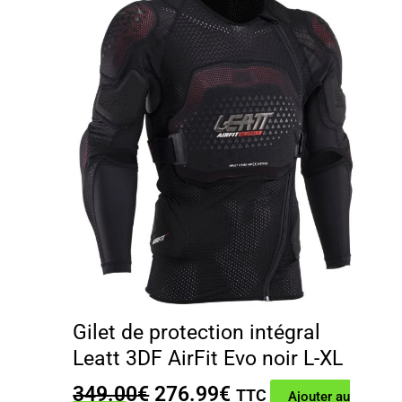
Gilet de protection intégral
Leatt 3DF AirFit Evo noir L-XL
Le
Le
349.00
€
276.99
€
TTC
Ajouter au