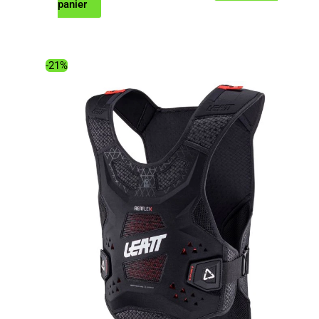
prix
prix
panier
initial
actuel
était :
est :
349.00€.
276.99€.
-21%