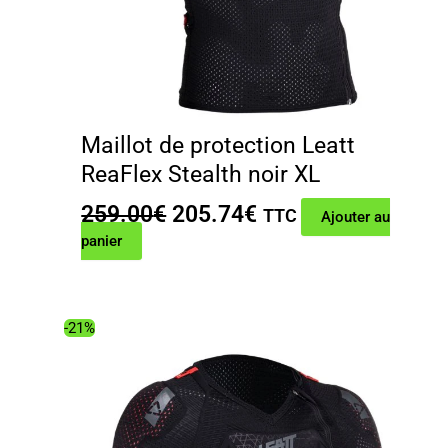
Maillot de protection Leatt
ReaFlex Stealth noir XL
Le
Le
259.00
€
205.74
€
TTC
Ajouter au
prix
prix
panier
initial
actuel
était :
est :
259.00€.
205.74€.
-21%