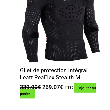
Gilet de protection intégral
Leatt ReaFlex Stealth M
Le
Le
339.00
€
269.07
€
TTC
Ajouter au
prix
prix
panier
initial
actuel
était :
est :