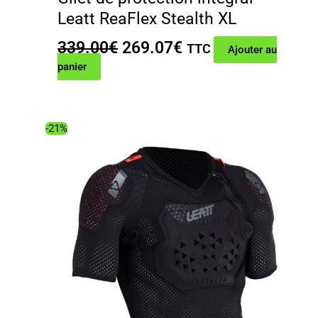
Leatt ReaFlex Stealth XL
Le
Le
339.00
€
269.07
€
TTC
Ajouter au
prix
prix
panier
initial
actuel
était :
est :
339.00€.
269.07€.
-21%