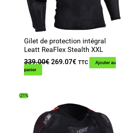
Gilet de protection intégral
Leatt ReaFlex Stealth XXL
Le
Le
339.00
€
269.07
€
TTC
Ajouter au
prix
prix
panier
initial
actuel
était :
est :
339.00€.
269.07€.
-21%