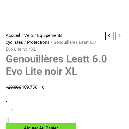
Accueil
/
Vélo
/
Equipements
cyclistes
/
Protections
/ Genouillères Leatt 6.0
Evo Lite noir XL
Genouillères Leatt 6.0
Evo Lite noir XL
Le
Le
129.00
€
109.75
€
TTC
prix
prix
initial
actuel
quantité
-
de
était :
est :
Genouillères
129.00€.
109.75€.
Leatt
+
6.0
Ajouter Au Panier