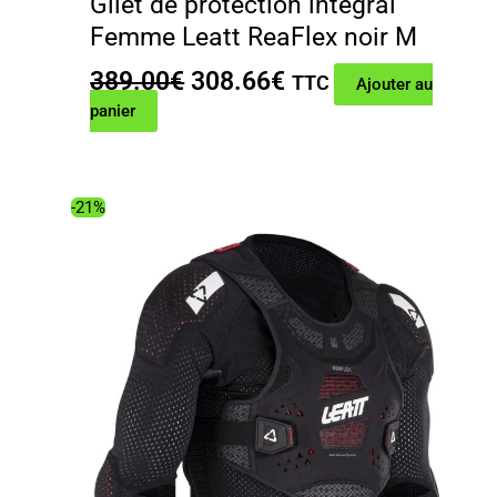
Gilet de protection intégral
Femme Leatt ReaFlex noir M
Le
Le
389.00
€
308.66
€
TTC
Ajouter au
prix
prix
panier
initial
actuel
était :
est :
389.00€.
308.66€.
-21%