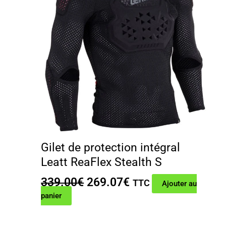
Gilet de protection intégral
Leatt ReaFlex Stealth S
Le
Le
339.00
€
269.07
€
TTC
Ajouter au
prix
prix
panier
initial
actuel
était :
est :