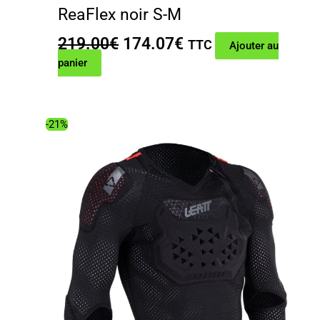
ReaFlex noir S-M
Le
Le
219.00
€
174.07
€
TTC
Ajouter au
prix
prix
panier
initial
actuel
était :
est :
219.00€.
174.07€.
-21%