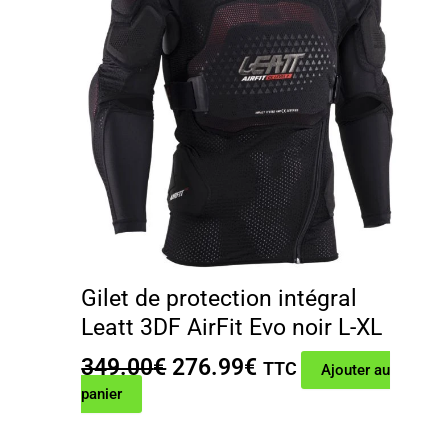
Gilet de protection intégral
Leatt 3DF AirFit Evo noir L-XL
Le
Le
349.00
€
276.99
€
TTC
Ajouter au
prix
prix
panier
initial
actuel