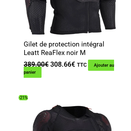
Gilet de protection intégral
Leatt ReaFlex noir M
Le
Le
389.00
€
308.66
€
TTC
Ajouter au
prix
prix
panier
initial
actuel
était :
est :
389.00€.
308.66€.
-21%