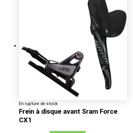
initial
actuel
était :
est :
78.00€.
44.52€.
En rupture de stock
Frein à disque avant Sram Force
CX1