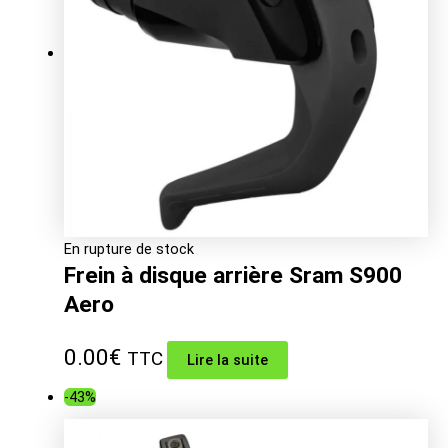
118.00€.
69.26€.
En rupture de stock
Frein à disque arrière Sram S900
Aero
0.00
€
TTC
Lire la suite
-43%