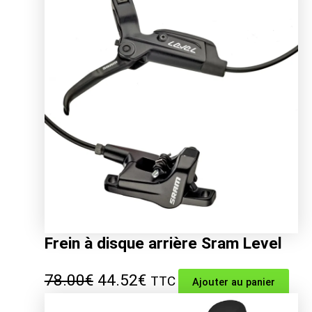
Frein à disque arrière Sram Level
Le
Le
78.00
€
44.52
€
TTC
Ajouter au panier
prix
prix