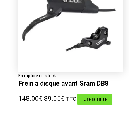
En rupture de stock
Frein à disque avant Sram DB8
Le
Le
148.00
€
89.05
€
TTC
Lire la suite
prix
prix
initial
actuel