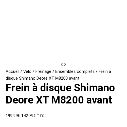
Accueil
/
Vélo
/
Freinage
/
Ensembles complets
/ Frein à
disque Shimano Deore XT M8200 avant
Frein à disque Shimano
Deore XT M8200 avant
Le
Le
199.99
€
142.79
€
TTC
prix
prix