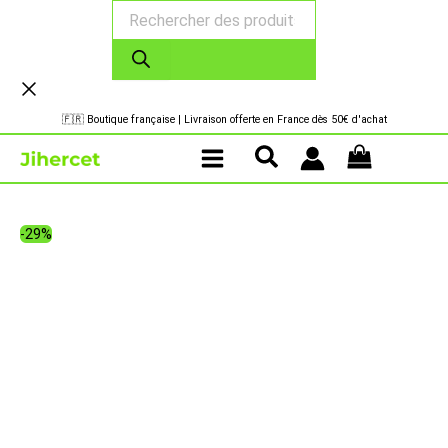
Recherche
Aller
de
au
produits
contenu
🇫🇷 Boutique française | Livraison offerte en France dès 50€ d'achat
-29%