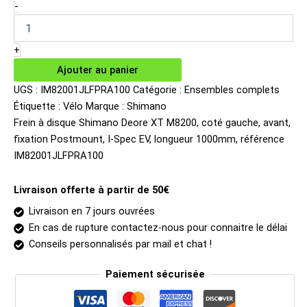
initial
actuel
quantité
-
de
était :
est :
Frein
199.99€.
142.79€.
à
+
disque
Ajouter au panier
Shimano
Deore
UGS :
IM82001JLFPRA100
Catégorie :
Ensembles complets
XT
Étiquette :
Vélo
Marque :
Shimano
M8200
Frein à disque Shimano Deore XT M8200, coté gauche, avant,
avant
fixation Postmount, I-Spec EV, longueur 1000mm, référence
IM82001JLFPRA100
Livraison offerte à partir de 50€
Livraison en 7 jours ouvrées
En cas de rupture contactez-nous pour connaitre le délai
Conseils personnalisés par mail et chat !
Paiement sécurisée