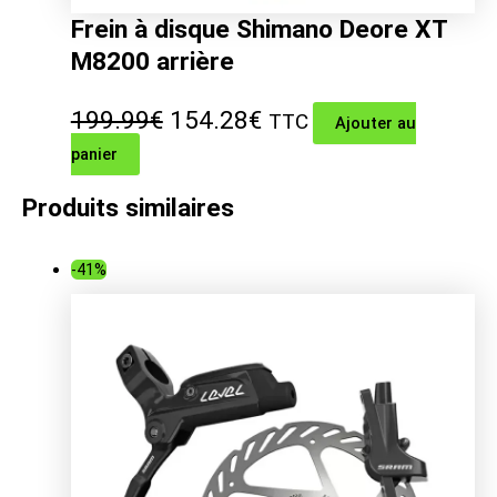
Frein à disque Shimano Deore XT
M8200 arrière
Le
Le
199.99
€
154.28
€
TTC
Ajouter au
panier
prix
prix
initial
actuel
Produits similaires
était :
est :
-41%
199.99€.
154.28€.