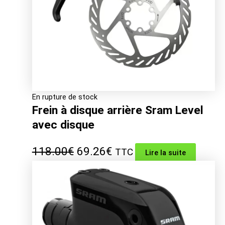
En rupture de stock
Frein à disque arrière Sram Level
avec disque
Le
Le
118.00
€
69.26
€
TTC
Lire la suite
prix
prix
initial
actuel
était :
est :