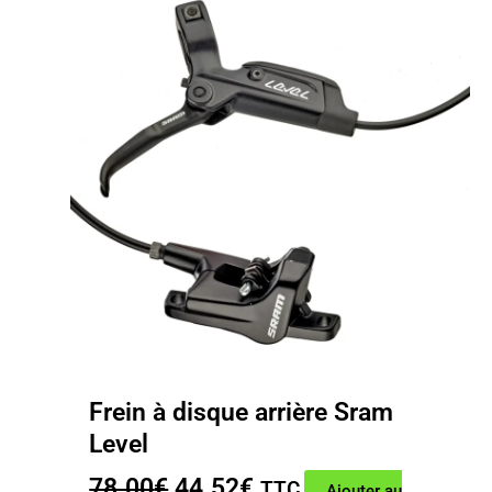
Frein à disque arrière Sram
Level
Le
Le
78.00
€
44.52
€
TTC
Ajouter au