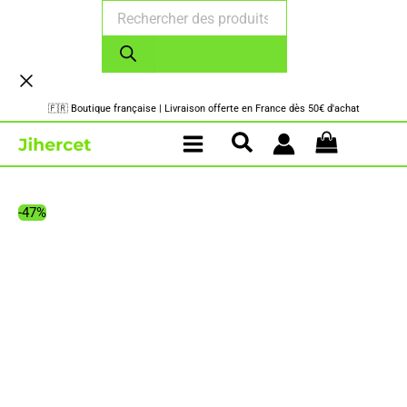
Recherche
Aller
de
au
produits
contenu
🇫🇷 Boutique française | Livraison offerte en France dès 50€ d'achat
-47%