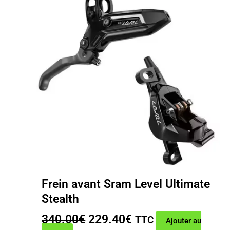
Frein avant Sram Level Ultimate
Stealth
Le
Le
340.00
€
229.40
€
TTC
Ajouter au