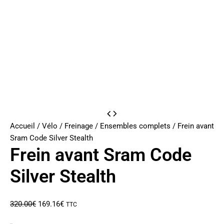
Accueil
/
Vélo
/
Freinage
/
Ensembles complets
/ Frein avant
Sram Code Silver Stealth
Frein avant Sram Code
Silver Stealth
Le
Le
320.00
€
169.16
€
TTC
prix
prix