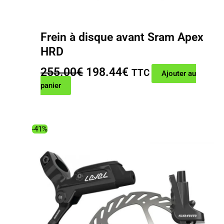
Frein à disque avant Sram Apex
HRD
Le
Le
255.00
€
198.44
€
TTC
Ajouter au
prix
prix
panier
initial
actuel
était :
est :
255.00€.
198.44€.
-41%