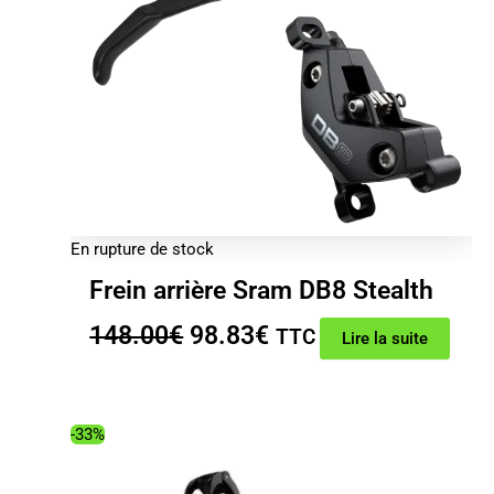
En rupture de stock
Frein arrière Sram DB8 Stealth
Le
Le
148.00
€
98.83
€
TTC
Lire la suite
prix
prix
initial
actuel
était :
est :
-33%
148.00€.
98.83€.