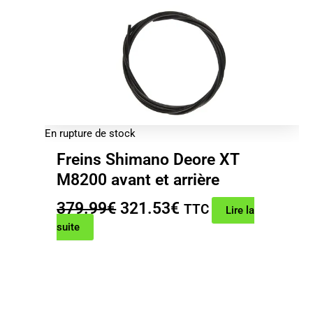
En rupture de stock
Freins Shimano Deore XT
M8200 avant et arrière
Le
Le
379.99
€
321.53
€
TTC
Lire la
prix
prix
suite
initial
actuel
était :
est :
379.99€.
321.53€.