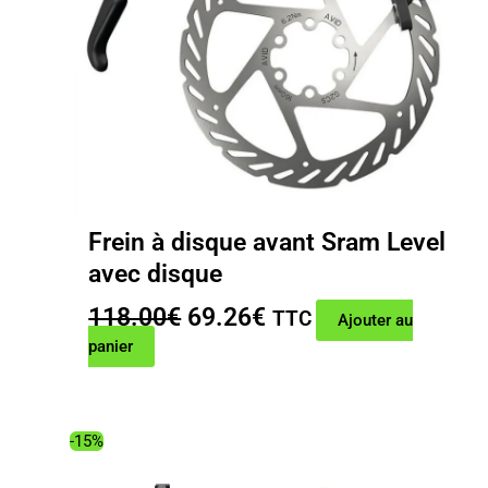
Frein à disque avant Sram Level
avec disque
Le
Le
118.00
€
69.26
€
TTC
Ajouter au
prix
prix
panier
initial
actuel
était :
est :
118.00€.
69.26€.
-15%