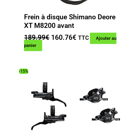
Frein à disque Shimano Deore
XT M8200 avant
Le
Le
189.99
€
160.76
€
TTC
Ajouter au
prix
prix
panier
initial
actuel
était :
est :
189.99€.
160.76€.
-15%