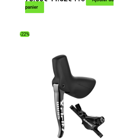
prix
prix
panier
initial
actuel
était :
est :
78.00€.
44.52€.
-22%