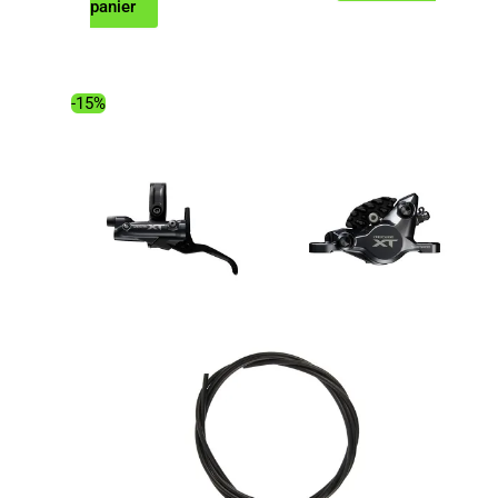
prix
prix
panier
initial
actuel
était :
est :
340.00€.
229.40€.
-15%