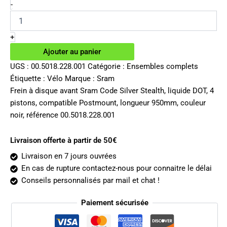
initial
actuel
quantité
-
de
était :
est :
Frein
320.00€.
169.16€.
avant
+
Sram
Ajouter au panier
Code
Silver
UGS :
00.5018.228.001
Catégorie :
Ensembles complets
Stealth
Étiquette :
Vélo
Marque :
Sram
Frein à disque avant Sram Code Silver Stealth, liquide DOT, 4
pistons, compatible Postmount, longueur 950mm, couleur
noir, référence 00.5018.228.001
Livraison offerte à partir de 50€
Livraison en 7 jours ouvrées
En cas de rupture contactez-nous pour connaitre le délai
Conseils personnalisés par mail et chat !
Paiement sécurisée