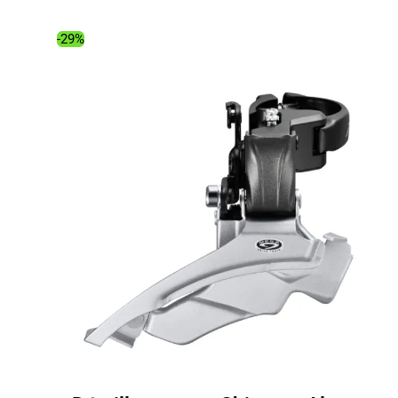
était :
est :
61.00€.
52.19€.
-29%