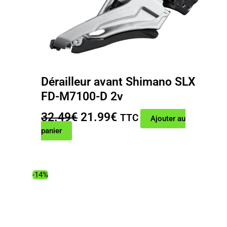
Dérailleur avant Shimano SLX
FD-M7100-D 2v
Le
Le
32.49
€
21.99
€
TTC
Ajouter au
prix
prix
panier
initial
actuel
était :
est :
32.49€.
21.99€.
-14%