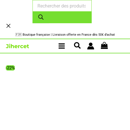
Recherche
Aller
de
au
produits
contenu
🇫🇷 Boutique française | Livraison offerte en France dès 50€ d'achat
-22%