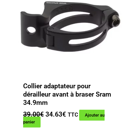
Collier adaptateur pour
dérailleur avant à braser Sram
34.9mm
Le
Le
39.00
€
34.63
€
TTC
Ajouter au
prix
prix
panier