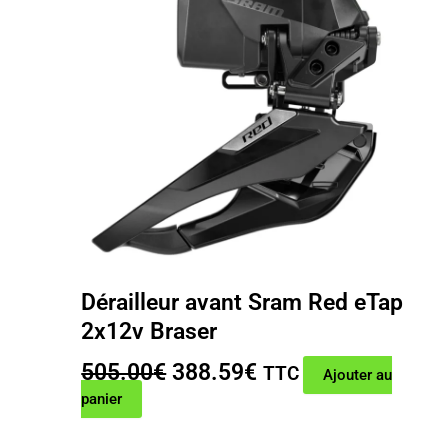
Dérailleur avant Sram Red eTap
2x12v Braser
Le
Le
505.00
€
388.59
€
TTC
Ajouter au
prix
prix
panier
initial
actuel