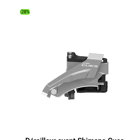
était :
est :
505.00€.
388.59€.
-28%