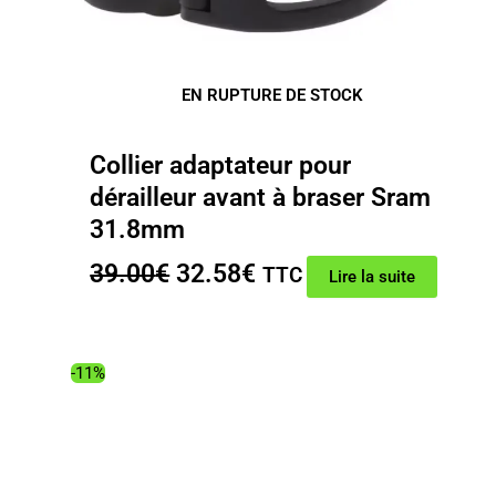
EN RUPTURE DE STOCK
Collier adaptateur pour
dérailleur avant à braser Sram
31.8mm
Le
Le
39.00
€
32.58
€
TTC
Lire la suite
prix
prix
initial
actuel
était :
est :
-11%
39.00€.
32.58€.