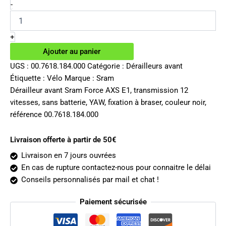
initial
actuel
quantité
-
de
était :
est :
Dérailleur
265.00€.
206.63€.
avant
+
Sram
Ajouter au panier
Force
AXS
UGS :
00.7618.184.000
Catégorie :
Dérailleurs avant
12v
Étiquette :
Vélo
Marque :
Sram
Dérailleur avant Sram Force AXS E1, transmission 12
vitesses, sans batterie, YAW, fixation à braser, couleur noir,
référence 00.7618.184.000
Livraison offerte à partir de 50€
Livraison en 7 jours ouvrées
En cas de rupture contactez-nous pour connaitre le délai
Conseils personnalisés par mail et chat !
Paiement sécurisée