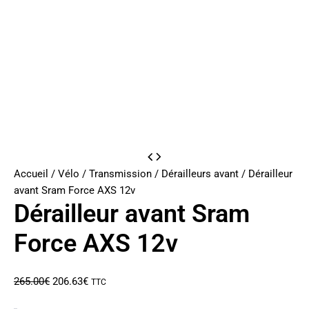
Accueil
/
Vélo
/
Transmission
/
Dérailleurs avant
/ Dérailleur
avant Sram Force AXS 12v
Dérailleur avant Sram
Force AXS 12v
Le
Le
265.00
€
206.63
€
TTC
prix
prix