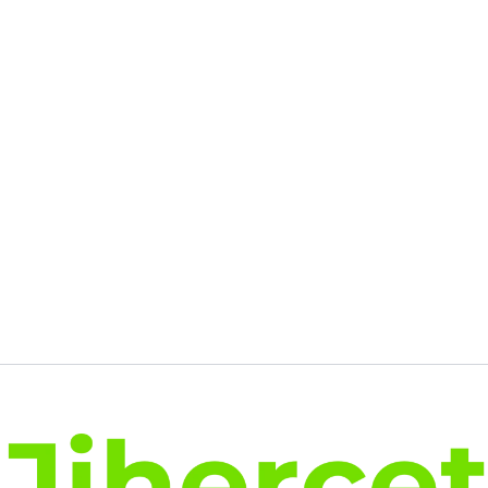
initial
actuel
était :
est :
39.00€.
34.63€.