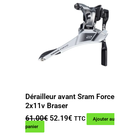
Dérailleur avant Sram Force
2x11v Braser
Le
Le
61.00
€
52.19
€
TTC
Ajouter au
prix
prix
panier
initial
actuel