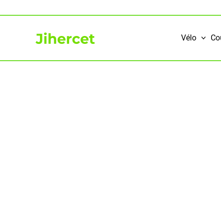
Aller
au
contenu
Vélo
Co