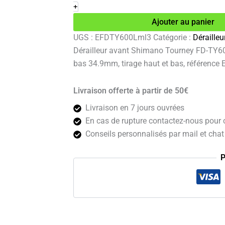
avant
+
Shimano
Ajouter au panier
Tourney
FD-
UGS :
EFDTY600Lml3
Catégorie :
Dérailleu
TY600-
Dérailleur avant Shimano Tourney FD-TY600-L
L3
3v
bas 34.9mm, tirage haut et bas, référenc
Livraison offerte à partir de 50€
Livraison en 7 jours ouvrées
En cas de rupture contactez-nous pour c
Conseils personnalisés par mail et chat 
P