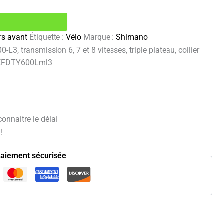
rs avant
Étiquette :
Vélo
Marque :
Shimano
3, transmission 6, 7 et 8 vitesses, triple plateau, collier
e EFDTY600Lml3
onnaitre le délai
!
aiement sécurisée