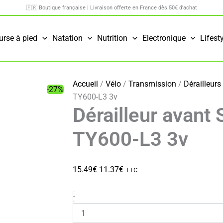
🇫🇷 Boutique française | Livraison offerte en France dès 50€ d'achat
urse à pied
Natation
Nutrition
Electronique
Lifest
Accueil
/
Vélo
/
Transmission
/
Dérailleurs
-27%
TY600-L3 3v
Dérailleur avant
TY600-L3 3v
Le
Le
15.49
€
11.37
€
TTC
prix
prix
initial
actuel
quantité
-
de
était :
est :
Dérailleur
15.49€.
11.37€.