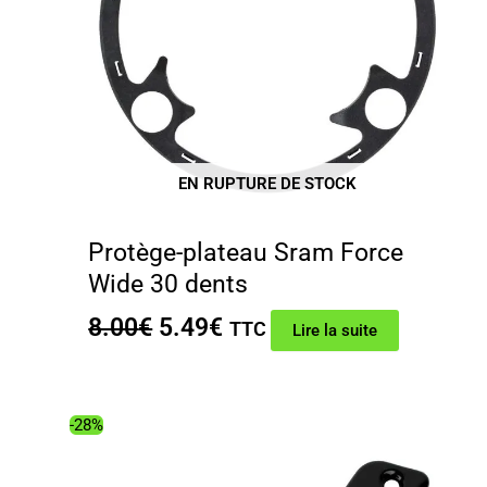
EN RUPTURE DE STOCK
Protège-plateau Sram Force
Wide 30 dents
Le
Le
8.00
€
5.49
€
TTC
Lire la suite
prix
prix
initial
actuel
était :
est :
-28%
8.00€.
5.49€.