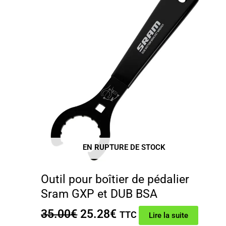
EN RUPTURE DE STOCK
Outil pour boîtier de pédalier
Sram GXP et DUB BSA
Le
Le
35.00
€
25.28
€
TTC
Lire la suite