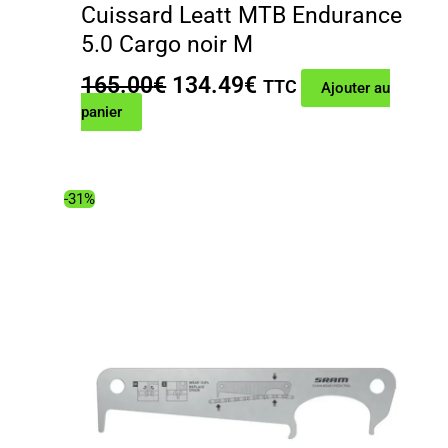
Cuissard Leatt MTB Endurance
5.0 Cargo noir M
Le
Le
165.00
€
134.49
€
TTC
Ajouter au
prix
prix
panier
initial
actuel
était :
est :
165.00€.
134.49€.
-31%