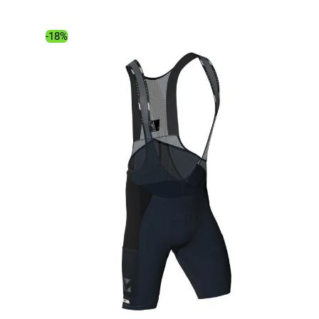
initial
actuel
était :
est :
-18%
7.00€.
4.78€.