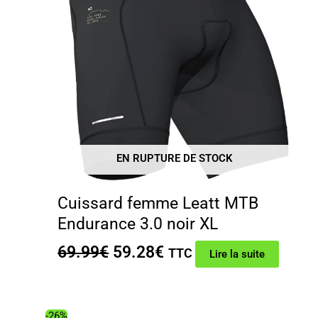
EN RUPTURE DE STOCK
Cuissard femme Leatt MTB
Endurance 3.0 noir XL
Le
Le
69.99
€
59.28
€
TTC
Lire la suite
prix
prix
initial
actuel
était :
est :
-26%