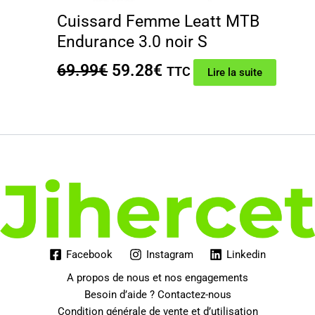
Cuissard Femme Leatt MTB
Endurance 3.0 noir S
Le
Le
69.99
€
59.28
€
TTC
Lire la suite
prix
prix
initial
actuel
était :
est :
69.99€.
59.28€.
Facebook
Instagram
Linkedin
A propos de nous et nos engagements
Besoin d’aide ? Contactez-nous
Condition générale de vente et d’utilisation