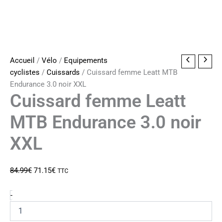
Accueil
/
Vélo
/
Equipements
cyclistes
/
Cuissards
/ Cuissard femme Leatt MTB
Endurance 3.0 noir XXL
Cuissard femme Leatt
MTB Endurance 3.0 noir
XXL
Le
Le
84.99
€
71.15
€
TTC
prix
prix
initial
actuel
quantité
-
de
était :
est :
Cuissard
84.99€.
71.15€.