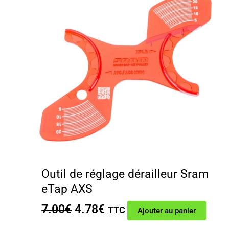
Outil de réglage dérailleur Sram
eTap AXS
Le
Le
7.00
€
4.78
€
TTC
Ajouter au panier
prix
prix