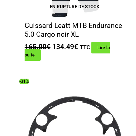
EN RUPTURE DE STOCK
Cuissard Leatt MTB Endurance
5.0 Cargo noir XL
Le
Le
165.00
€
134.49
€
TTC
Lire la
prix
prix
suite
initial
actuel
était :
est :
165.00€.
134.49€.
-31%