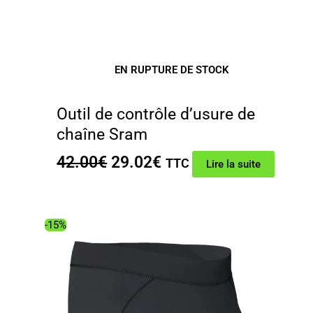
EN RUPTURE DE STOCK
Outil de contrôle d’usure de
chaîne Sram
Le
Le
42.00
€
29.02
€
TTC
Lire la suite
prix
prix
initial
actuel
était :
est :
-15%
42.00€.
29.02€.