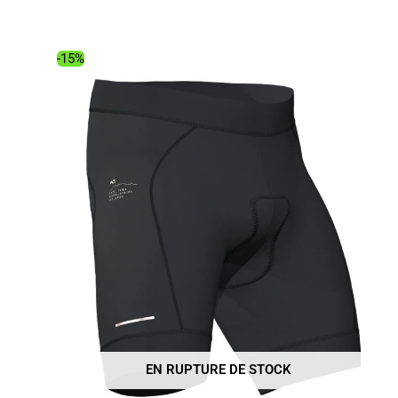
prix
prix
initial
actuel
était :
est :
-15%
35.00€.
25.28€.
EN RUPTURE DE STOCK