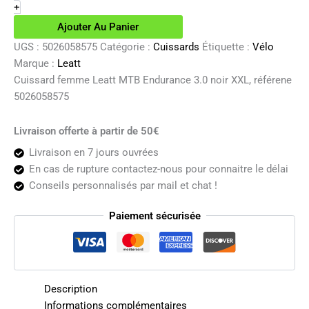
femme
+
Leatt
Ajouter Au Panier
MTB
Endurance
UGS :
5026058575
Catégorie :
Cuissards
Étiquette :
Vélo
3.0
Marque :
Leatt
noir
Cuissard femme Leatt MTB Endurance 3.0 noir XXL, référene
XXL
5026058575
Livraison offerte à partir de 50€
Livraison en 7 jours ouvrées
En cas de rupture contactez-nous pour connaitre le délai
Conseils personnalisés par mail et chat !
Paiement sécurisée
Description
Informations complémentaires