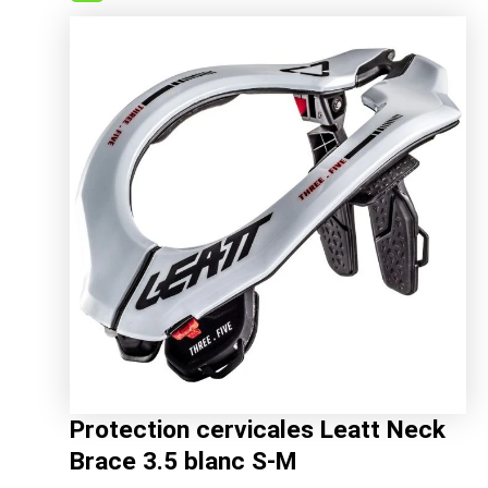
initial
actuel
était :
est :
259.00€.
205.74€.
Protection cervicales Leatt Neck
Brace 3.5 blanc S-M