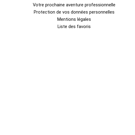
Votre prochaine aventure professionnelle
Protection de vos données personnelles
Mentions légales
Liste des favoris
0
Fermer le panier
Votre panier est vide
0
Découvrez notre boutique pour voir ce qui est disponible
Total
Total
0.00
€
du
Votre panier est vide. Achetez maintenant →