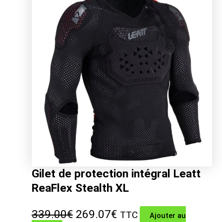
259.00€.
205.74€.
Gilet de protection intégral Leatt
ReaFlex Stealth XL
Le
Le
339.00
€
269.07
€
TTC
Ajouter au