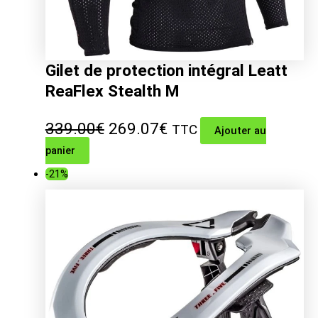
Gilet de protection intégral Leatt
ReaFlex Stealth M
Le
Le
339.00
€
269.07
€
TTC
Ajouter au
panier
prix
prix
-21%
initial
actuel
était :
est :
339.00€.
269.07€.