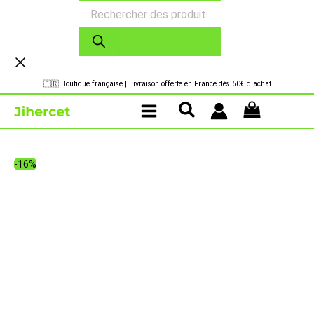
Recherche
Aller
de
au
produits
contenu
🇫🇷 Boutique française | Livraison offerte en France dès 50€ d'achat
-16%