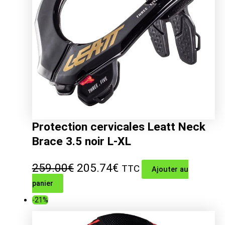
Protection cervicales Leatt Neck
Brace 3.5 noir L-XL
Le
Le
259.00
€
205.74
€
TTC
Ajouter au
panier
prix
prix
-21%
initial
actuel
était :
est :