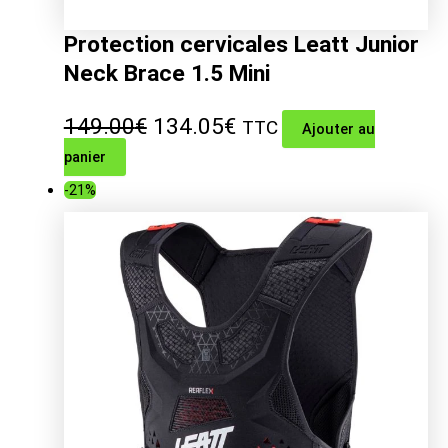
Protection cervicales Leatt Junior
Neck Brace 1.5 Mini
Le
Le
149.00
€
134.05
€
TTC
Ajouter au
panier
prix
prix
-21%
initial
actuel
était :
est :
149.00€.
134.05€.