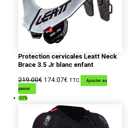
Protection cervicales Leatt Neck
Brace 3.5 Jr blanc enfant
Le
Le
219.00
€
174.07
€
TTC
Ajouter au
panier
prix
prix
-21%
initial
actuel
était :
est :
219.00€.
174.07€.