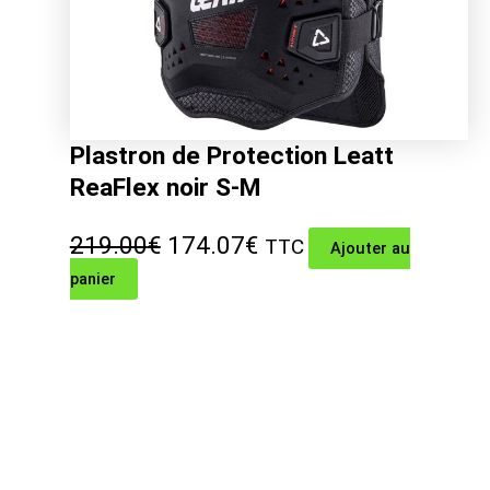
Plastron de Protection Leatt
ReaFlex noir S-M
Le
Le
219.00
€
174.07
€
TTC
Ajouter au
panier
prix
prix
initial
actuel
était :
est :
219.00€.
174.07€.