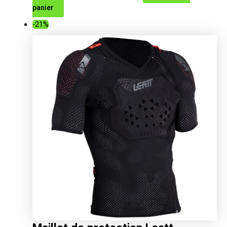
panier
prix
prix
-21%
initial
actuel
était :
est :
339.00€.
269.07€.