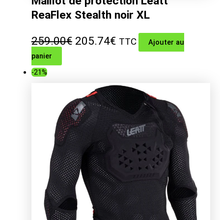
Maillot de protection Leatt
ReaFlex Stealth noir XL
Le
Le
259.00
€
205.74
€
TTC
Ajouter au
panier
prix
prix
-21%
initial
actuel
était :
est :
259.00€.
205.74€.