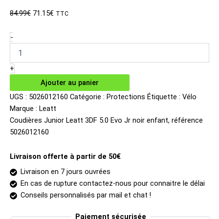
Le
Le
84.99
€
71.15
€
TTC
prix
prix
initial
actuel
quantité
-
de
était :
est :
Coudières
84.99€.
71.15€.
Junior
+
Leatt
Ajouter au panier
3DF
5.0
UGS :
5026012160
Catégorie :
Protections
Étiquette :
Vélo
Evo
Marque :
Leatt
Jr
Coudières Junior Leatt 3DF 5.0 Evo Jr noir enfant, référence
noir
5026012160
enfant
Livraison offerte à partir de 50€
Livraison en 7 jours ouvrées
En cas de rupture contactez-nous pour connaitre le délai
Conseils personnalisés par mail et chat !
Paiement sécurisée