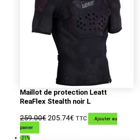
Maillot de protection Leatt
ReaFlex Stealth noir L
Le
Le
259.00
€
205.74
€
TTC
Ajouter au
panier
prix
prix
-21%