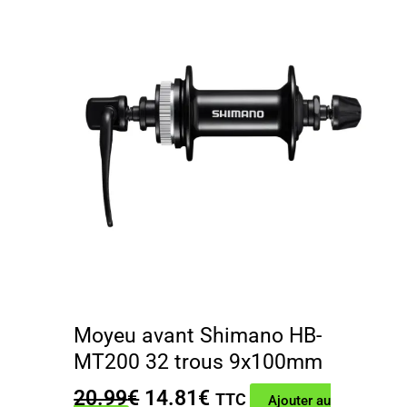
Moyeu avant Shimano HB-
MT200 32 trous 9x100mm
Le
Le
20.99
€
14.81
€
TTC
Ajouter au