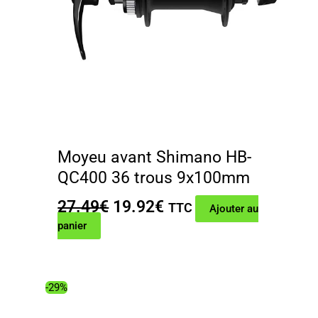
Moyeu avant Shimano HB-
QC400 36 trous 9x100mm
Le
Le
27.49
€
19.92
€
TTC
Ajouter au
prix
prix
panier
initial
actuel
était :
est :
27.49€.
19.92€.
-29%