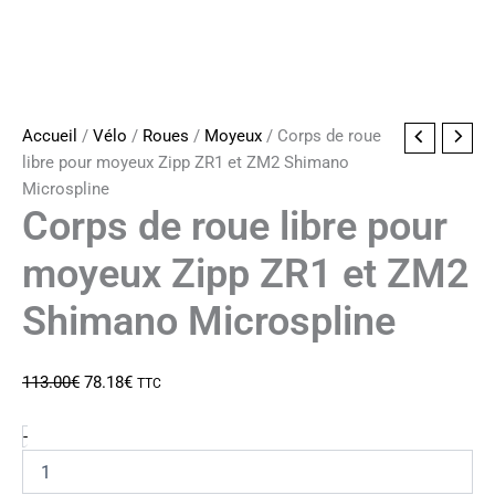
Accueil
/
Vélo
/
Roues
/
Moyeux
/ Corps de roue
libre pour moyeux Zipp ZR1 et ZM2 Shimano
Microspline
Corps de roue libre pour
moyeux Zipp ZR1 et ZM2
Shimano Microspline
Le
Le
113.00
€
78.18
€
TTC
prix
prix
initial
actuel
quantité
-
de
était :
est :
Corps
113.00€.
78.18€.