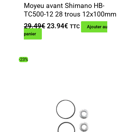
Moyeu avant Shimano HB-
TC500-12 28 trous 12x100mm
Le
Le
29.49
€
23.94
€
TTC
Ajouter au
prix
prix
panier
initial
actuel
était :
est :
29.49€.
23.94€.
-23%