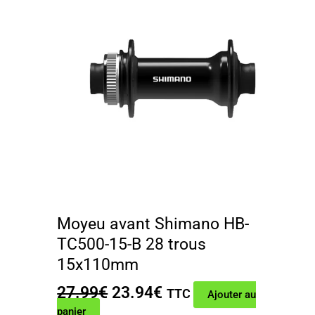
Moyeu avant Shimano HB-
TC500-15-B 28 trous
15x110mm
Le
Le
27.99
€
23.94
€
TTC
Ajouter au
prix
prix
panier