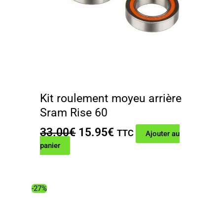
Kit roulement moyeu arrière
Sram Rise 60
Le
Le
33.00
€
15.95
€
TTC
Ajouter au
prix
prix
panier
initial
actuel
était :
est :
33.00€.
15.95€.
-27%