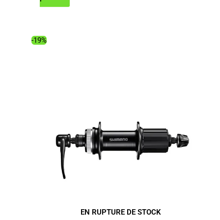
initial
actuel
était :
est :
27.99€.
23.94€.
-19%
EN RUPTURE DE STOCK