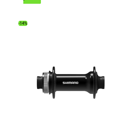
initial
actuel
était :
est :
17.99€.
13.12€.
-14%