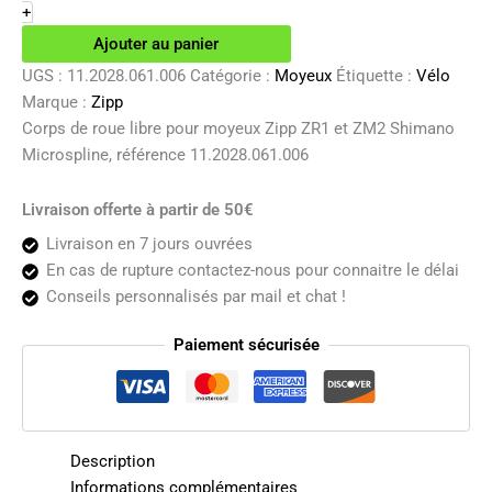
de
+
roue
Ajouter au panier
libre
pour
UGS :
11.2028.061.006
Catégorie :
Moyeux
Étiquette :
Vélo
moyeux
Marque :
Zipp
Zipp
Corps de roue libre pour moyeux Zipp ZR1 et ZM2 Shimano
ZR1
Microspline, référence 11.2028.061.006
et
ZM2
Shimano
Livraison offerte à partir de 50€
Microspline
Livraison en 7 jours ouvrées
En cas de rupture contactez-nous pour connaitre le délai
Conseils personnalisés par mail et chat !
Paiement sécurisée
Description
Informations complémentaires