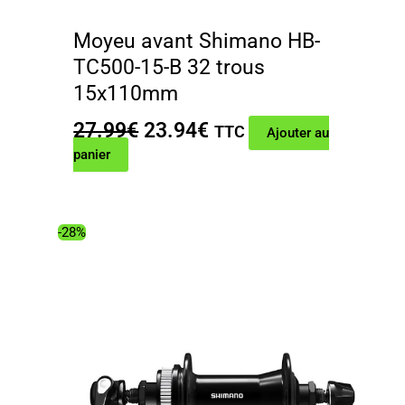
Moyeu avant Shimano HB-
TC500-15-B 32 trous
15x110mm
Le
Le
27.99
€
23.94
€
TTC
Ajouter au
prix
prix
panier
initial
actuel
était :
est :
27.99€.
23.94€.
-28%