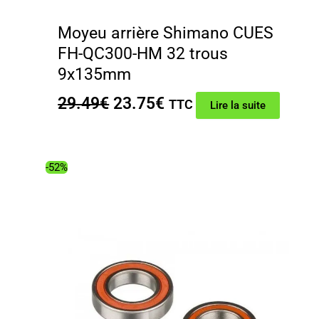
Moyeu arrière Shimano CUES
FH-QC300-HM 32 trous
9x135mm
Le
Le
29.49
€
23.75
€
TTC
Lire la suite
prix
prix
initial
actuel
était :
est :
-52%
29.49€.
23.75€.