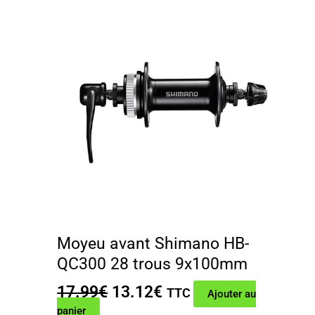
Moyeu avant Shimano HB-
QC300 28 trous 9x100mm
Le
Le
17.99
€
13.12
€
TTC
Ajouter au
prix
prix
panier