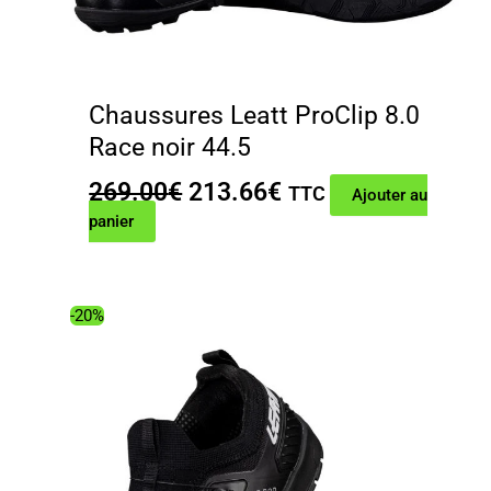
Chaussures Leatt ProClip 8.0
Race noir 44.5
Le
Le
269.00
€
213.66
€
TTC
Ajouter au
prix
prix
panier
initial
actuel
était :
est :
269.00€.
213.66€.
-20%