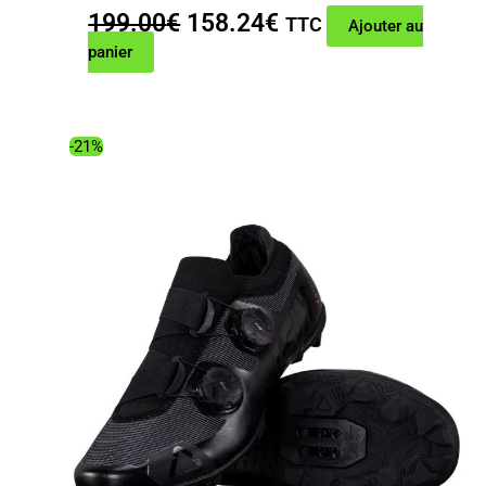
Le
Le
199.00
€
158.24
€
TTC
Ajouter au
prix
prix
panier
initial
actuel
était :
est :
199.00€.
158.24€.
-21%