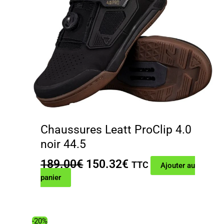
Chaussures Leatt ProClip 4.0
noir 44.5
Le
Le
189.00
€
150.32
€
TTC
Ajouter au
prix
prix
panier
initial
actuel
était :
est :
189.00€.
150.32€.
-20%