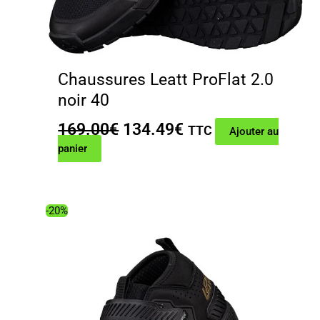
Chaussures Leatt ProFlat 2.0
noir 40
Le
Le
169.00
€
134.49
€
TTC
Ajouter au
prix
prix
panier
initial
actuel
était :
est :
169.00€.
134.49€.
-20%