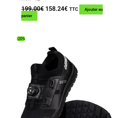
Le
Le
199.00
€
158.24
€
TTC
Ajouter au
prix
prix
panier
initial
actuel
était :
est :
199.00€.
158.24€.
-20%