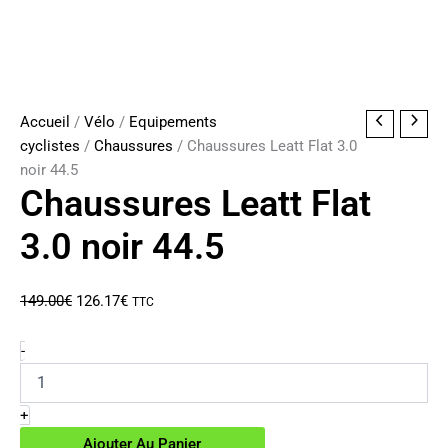
Accueil
/
Vélo
/
Equipements
cyclistes
/
Chaussures
/ Chaussures Leatt Flat 3.0
noir 44.5
Chaussures Leatt Flat
3.0 noir 44.5
Le
Le
149.00
€
126.17
€
TTC
prix
prix
initial
actuel
quantité
-
de
était :
est :
Chaussures
149.00€.
126.17€.
Leatt
+
Flat
Ajouter Au Panier
3.0