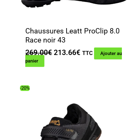
Chaussures Leatt ProClip 8.0
Race noir 43
Le
Le
269.00
€
213.66
€
TTC
Ajouter au
prix
prix
panier
initial
actuel
était :
est :
269.00€.
213.66€.
-20%