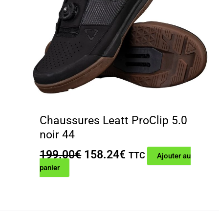
Chaussures Leatt ProClip 5.0
noir 44
Le
Le
199.00
€
158.24
€
TTC
Ajouter au
prix
prix
panier
initial
actuel
était :
est :
199.00€.
158.24€.