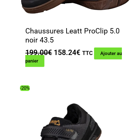
Chaussures Leatt ProClip 5.0
noir 43.5
Le
Le
199.00
€
158.24
€
TTC
Ajouter au
prix
prix
panier
initial
actuel
était :
est :
199.00€.
158.24€.
-20%