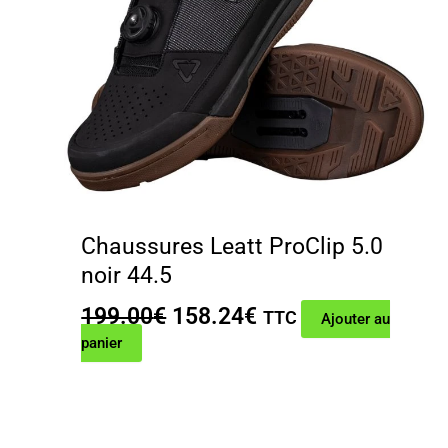
Chaussures Leatt ProClip 5.0
noir 44.5
Le
Le
199.00
€
158.24
€
TTC
Ajouter au
prix
prix
panier
initial
actuel
était :
est :
199.00€.
158.24€.