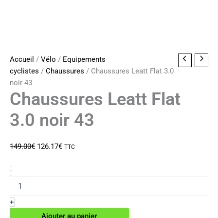
Accueil
/
Vélo
/
Equipements
cyclistes
/
Chaussures
/ Chaussures Leatt Flat 3.0
noir 43
Chaussures Leatt Flat
3.0 noir 43
Le
Le
149.00
€
126.17
€
TTC
prix
prix
initial
actuel
quantité
-
de
était :
est :
Chaussures
149.00€.
126.17€.
Leatt
+
Flat
Ajouter au panier
3.0