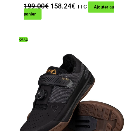
Le
Le
199.00
€
158.24
€
TTC
Ajouter au
prix
prix
panier
initial
actuel
était :
est :
199.00€.
158.24€.
-20%