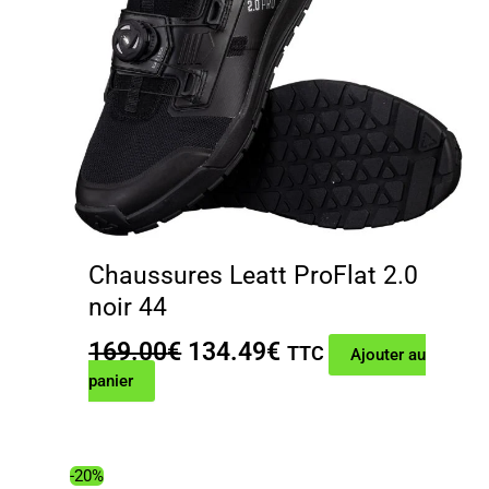
Chaussures Leatt ProFlat 2.0
noir 44
Le
Le
169.00
€
134.49
€
TTC
Ajouter au
prix
prix
panier
initial
actuel
était :
est :
169.00€.
134.49€.
-20%