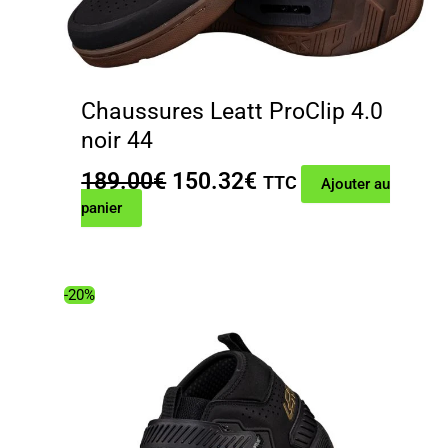
Chaussures Leatt ProClip 4.0
noir 44
Le
Le
189.00
€
150.32
€
TTC
Ajouter au
prix
prix
panier
initial
actuel
était :
est :
189.00€.
150.32€.
-20%