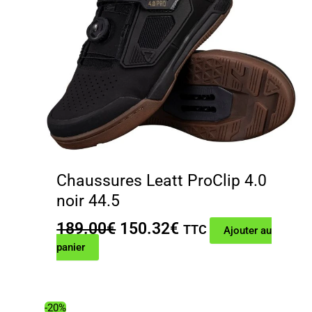
Chaussures Leatt ProClip 4.0
noir 44.5
Le
Le
189.00
€
150.32
€
TTC
Ajouter au
prix
prix
panier
initial
actuel
était :
est :
189.00€.
150.32€.
-20%