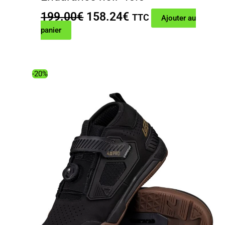
Le
Le
199.00
€
158.24
€
TTC
Ajouter au
prix
prix
panier
initial
actuel
était :
est :
199.00€.
158.24€.
-20%