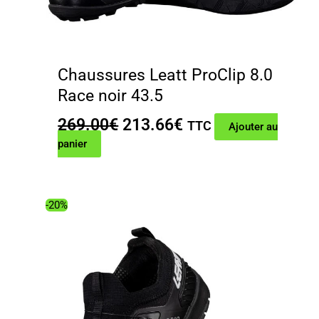
Chaussures Leatt ProClip 8.0
Race noir 43.5
Le
Le
269.00
€
213.66
€
TTC
Ajouter au
prix
prix
panier
initial
actuel
était :
est :
269.00€.
213.66€.
-20%