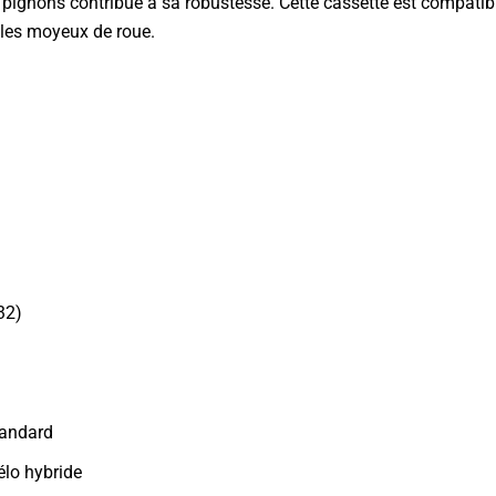
gnons contribue à sa robustesse. Cette cassette est compatibl
r les moyeux de roue.
32)
tandard
élo hybride