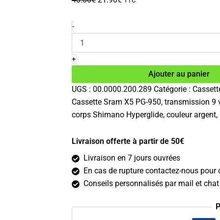
TTC
prix
prix
initial
actuel
quantité
-
de
était :
est :
Cassette
40.00€.
21.90€.
Sram
+
X5
Ajouter au panier
PG-
950
UGS :
00.0000.200.289
Catégorie :
Cassette
9v
Cassette Sram X5 PG-950, transmission 9 v
11-
32
corps Shimano Hyperglide, couleur argent,
dents
Livraison offerte à partir de 50€
Livraison en 7 jours ouvrées
En cas de rupture contactez-nous pour c
Conseils personnalisés par mail et chat 
P