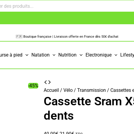
🇫🇷 Boutique française | Livraison offerte en France dès 50€ d'achat
urse à pied
Natation
Nutrition
Electronique
Lifest
-45%
Accueil
/
Vélo
/
Transmission
/
Cassettes e
Cassette Sram X
dents
Le
Le
40.00
€
21.90
€