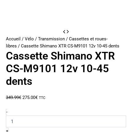
Accueil
/
Vélo
/
Transmission
/
Cassettes et roues-
libres
/ Cassette Shimano XTR CS-M9101 12v 10-45 dents
Cassette Shimano XTR
CS-M9101 12v 10-45
dents
Le
Le
349.99
€
275.00
€
TTC
prix
prix
initial
actuel
quantité
-
de
était :
est :
Cassette
349.99€.
275.00€.
Shimano
+