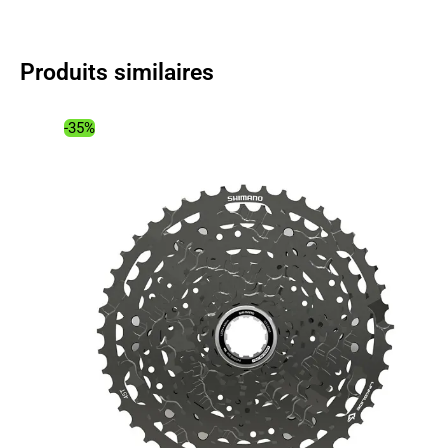
initial
actuel
était :
est :
349.99€.
275.00€.
Produits similaires
-35%