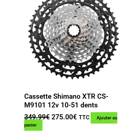
Cassette Shimano XTR CS-
M9101 12v 10-51 dents
Le
Le
349.99
€
275.00
€
TTC
Ajouter au
prix
prix
panier