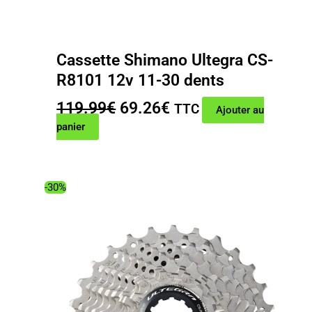
Cassette Shimano Ultegra CS-
R8101 12v 11-30 dents
Le
Le
119.99
€
69.26
€
TTC
Ajouter au
prix
prix
panier
initial
actuel
était :
est :
119.99€.
69.26€.
-30%