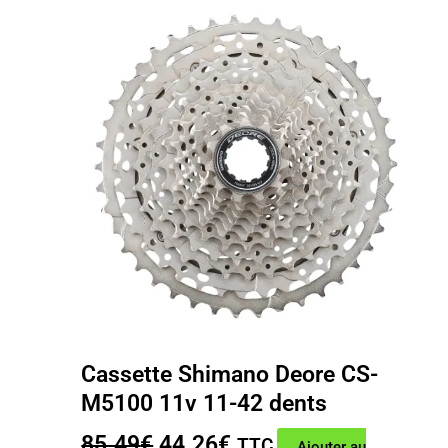
Cassette Shimano Deore CS-
M5100 11v 11-42 dents
Le
Le
85.49
€
44.26
€
TTC
Ajouter au