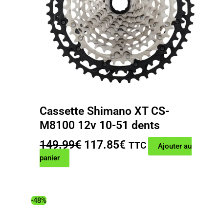
Cassette Shimano XT CS-
M8100 12v 10-51 dents
Le
Le
149.99
€
117.85
€
TTC
Ajouter au
prix
prix
panier
initial
actuel
était :
est :
149.99€.
117.85€.
-48%