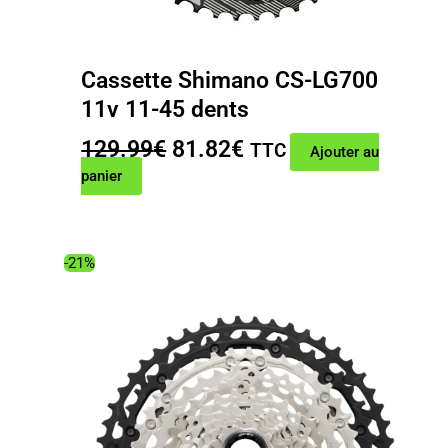
Cassette Shimano CS-LG700
11v 11-45 dents
Le
Le
129.99
€
81.82
€
TTC
Ajouter au
prix
prix
panier
initial
actuel
était :
est :
129.99€.
81.82€.
-21%