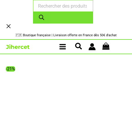
Recherche
Aller
de
au
produits
contenu
🇫🇷 Boutique française | Livraison offerte en France dès 50€ d'achat
-21%