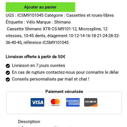
XTR
Ajouter au panier
CS-
M9101
UGS :
ICSM9101045
Catégorie :
Cassettes et roues-libres
12v
Étiquette :
Vélo
Marque :
Shimano
10-
Cassette Shimano XTR CS-M9101-12, Microspline, 12
45
vitesses, 10-45 dents, étagement 10-12-14-16-18-21-24-28-32-
dents
36-40-45, référence ICSM9101045
Livraison offerte à partir de 50€
Livraison en 7 jours ouvrées
En cas de rupture contactez-nous pour connaitre le délai
Conseils personnalisés par mail et chat !
Paiement sécurisée
Description