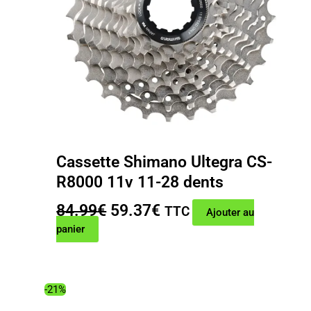
Cassette Shimano Ultegra CS-
R8000 11v 11-28 dents
Le
Le
84.99
€
59.37
€
TTC
Ajouter au
prix
prix
panier
initial
actuel
était :
est :
84.99€.
59.37€.
-21%