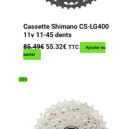
Cassette Shimano CS-LG400
11v 11-45 dents
Le
Le
85.49
€
55.32
€
TTC
Ajouter au
prix
prix
panier
initial
actuel
était :
est :
85.49€.
55.32€.
-35%