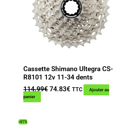
Cassette Shimano Ultegra CS-
R8101 12v 11-34 dents
Le
Le
114.99
€
74.83
€
TTC
Ajouter au
prix
prix
panier
initial
actuel
était :
est :
114.99€.
74.83€.
-41%