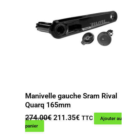
Manivelle gauche Sram Rival
Quarq 165mm
Le
Le
274.00
€
211.35
€
TTC
Ajouter au
prix
prix
panier
initial
actuel