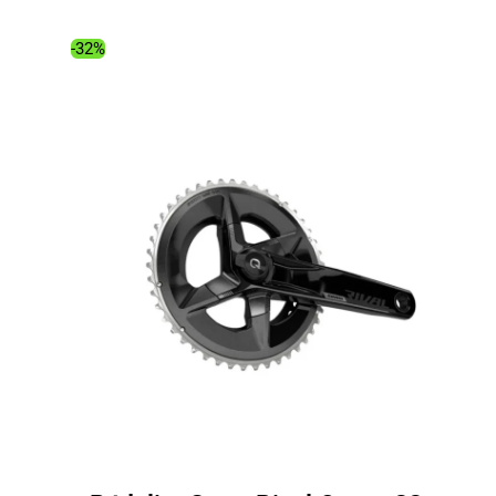
était :
est :
274.00€.
211.35€.
-32%