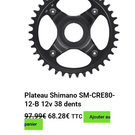
Plateau Shimano SM-CRE80-
12-B 12v 38 dents
Le
Le
97.99
€
68.28
€
TTC
Ajouter au
prix
prix
panier
initial
actuel