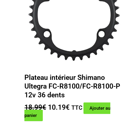
Plateau intérieur Shimano
Ultegra FC-R8100/FC-R8100-P
12v 36 dents
Le
Le
18.99
€
10.19
€
TTC
Ajouter au
prix
prix
panier
initial
actuel
était :
est :