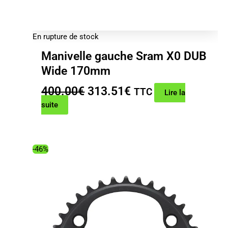
En rupture de stock
Manivelle gauche Sram X0 DUB
Wide 170mm
Le
Le
400.00
€
313.51
€
TTC
Lire la
prix
prix
suite
initial
actuel
était :
est :
400.00€.
313.51€.
-46%