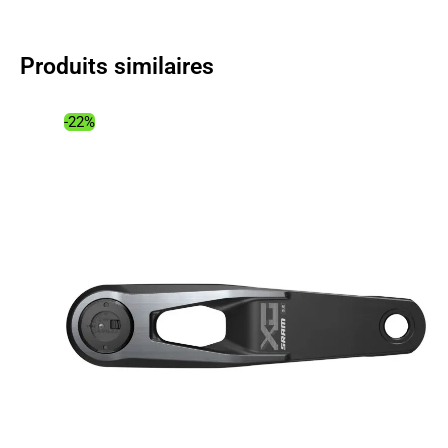
était :
est :
97.99€.
68.28€.
Produits similaires
-22%