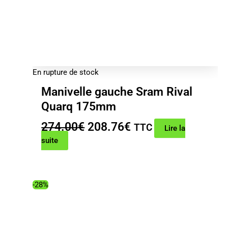
En rupture de stock
Manivelle gauche Sram Rival
Quarq 175mm
Le
Le
274.00
€
208.76
€
TTC
Lire la
prix
prix
suite
initial
actuel
était :
est :
274.00€.
208.76€.
-28%