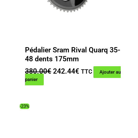
Pédalier Sram Rival Quarq 35-
48 dents 175mm
Le
Le
380.00
€
242.44
€
TTC
Ajouter au
prix
prix
panier
initial
actuel
était :
est :
380.00€.
242.44€.
-23%