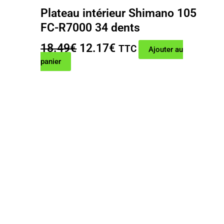
Plateau intérieur Shimano 105
FC-R7000 34 dents
Le
Le
18.49
€
12.17
€
TTC
Ajouter au
prix
prix
panier
initial
actuel
était :
est :
18.49€.
12.17€.