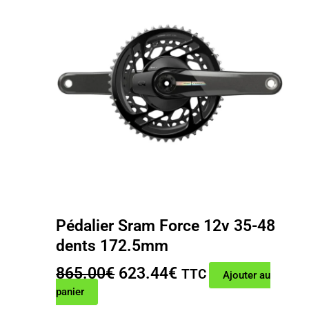
Pédalier Sram Force 12v 35-48
dents 172.5mm
Le
Le
865.00
€
623.44
€
TTC
Ajouter au
prix
prix
panier