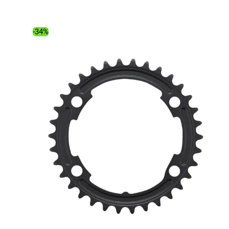
initial
actuel
était :
est :
865.00€.
623.44€.
-34%