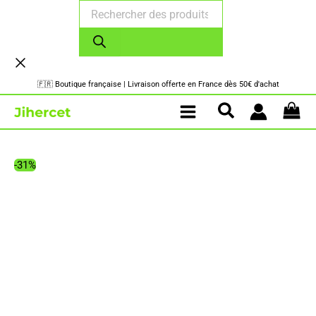
Recherche
Aller
de
au
produits
contenu
🇫🇷 Boutique française | Livraison offerte en France dès 50€ d'achat
-31%