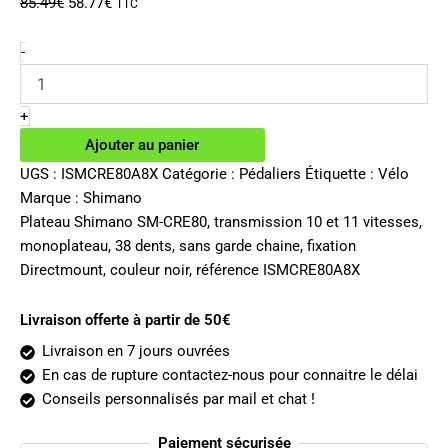
Le
Le
85.49
€
58.77
€
TTC
prix
prix
initial
actuel
quantité
-
de
était :
est :
Plateau
85.49€.
58.77€.
Shimano
+
SM-
Ajouter au panier
CRE80
10/11v
UGS :
ISMCRE80A8X
Catégorie :
Pédaliers
Étiquette :
Vélo
38
Marque :
Shimano
dents
Plateau Shimano SM-CRE80, transmission 10 et 11 vitesses,
sans
monoplateau, 38 dents, sans garde chaine, fixation
garde
Directmount, couleur noir, référence ISMCRE80A8X
chaine
Livraison offerte à partir de 50€
Livraison en 7 jours ouvrées
En cas de rupture contactez-nous pour connaitre le délai
Conseils personnalisés par mail et chat !
Paiement sécurisée