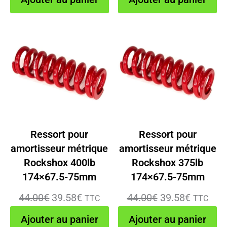
initial
actuel
initial
actuel
était :
est :
était :
est :
57.00€.
51.28€.
44.00€.
39.58€.
Ressort pour
Ressort pour
amortisseur métrique
amortisseur métrique
Rockshox 400lb
Rockshox 375lb
174×67.5-75mm
174×67.5-75mm
Le
Le
Le
Le
44.00
€
39.58
€
44.00
€
39.58
€
TTC
TTC
prix
prix
prix
prix
Ajouter au panier
Ajouter au panier