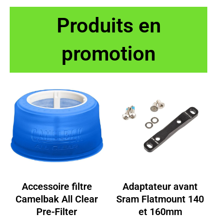
était :
est :
était :
est :
Produits en
44.00€.
39.58€.
44.00€.
39.58€.
promotion
Accessoire filtre
Adaptateur avant
Camelbak All Clear
Sram Flatmount 140
Pre-Filter
et 160mm