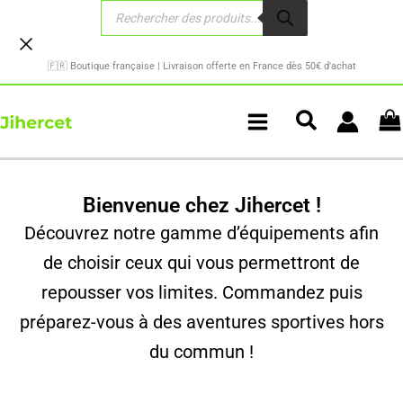
Recherche
Aller
de
au
produits
contenu
🇫🇷 Boutique française | Livraison offerte en France dès 50€ d'achat
Bienvenue chez Jihercet !
Découvrez notre gamme d’équipements afin
de choisir ceux qui vous permettront de
repousser vos limites. Commandez puis
préparez-vous à des aventures sportives hors
du commun !