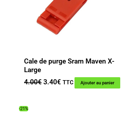
Cale de purge Sram Maven X-
Large
Le
Le
4.00
€
3.40
€
TTC
Ajouter au panier
prix
prix
initial
actuel
était :
est :
-21%
4.00€.
3.40€.