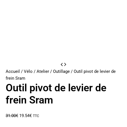
Accueil
/
Vélo
/
Atelier
/
Outillage
/ Outil pivot de levier de
frein Sram
Outil pivot de levier de
frein Sram
Le
Le
31.00
€
19.54
€
TTC
prix
prix