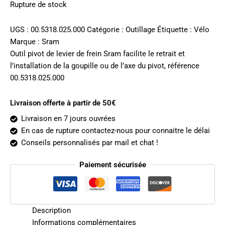
initial
actuel
Rupture de stock
était :
est :
31.00€.
19.54€.
UGS :
00.5318.025.000
Catégorie :
Outillage
Étiquette :
Vélo
Marque :
Sram
Outil pivot de levier de frein Sram facilite le retrait et
l’installation de la goupille ou de l’axe du pivot, référence
00.5318.025.000
Livraison offerte à partir de 50€
Livraison en 7 jours ouvrées
En cas de rupture contactez-nous pour connaitre le délai
Conseils personnalisés par mail et chat !
Paiement sécurisée
Description
Informations complémentaires