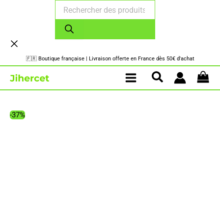
Recherche
Aller
de
au
produits
contenu
🇫🇷 Boutique française | Livraison offerte en France dès 50€ d'achat
-37%