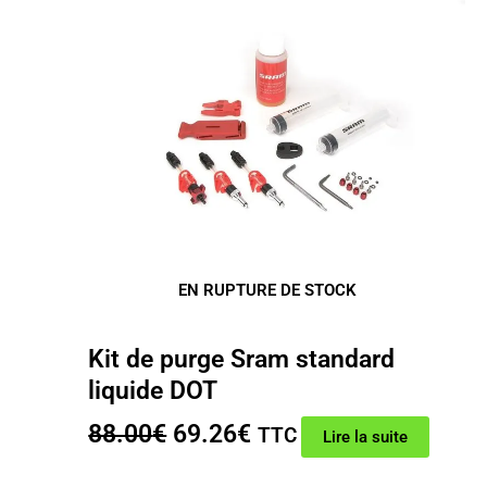
EN RUPTURE DE STOCK
Kit de purge Sram standard
liquide DOT
Le
Le
88.00
€
69.26
€
TTC
Lire la suite
prix
prix