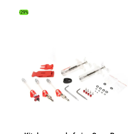
initial
actuel
était :
est :
-29%
88.00€.
69.26€.