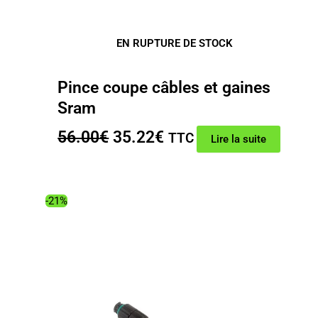
EN RUPTURE DE STOCK
Pince coupe câbles et gaines
Sram
Le
Le
56.00
€
35.22
€
TTC
Lire la suite
prix
prix
initial
actuel
était :
est :
-21%
56.00€.
35.22€.