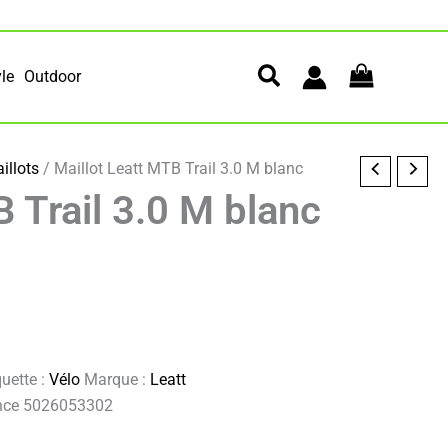
yle
Outdoor
illots
/ Maillot Leatt MTB Trail 3.0 M blanc
B Trail 3.0 M blanc
quette :
Vélo
Marque :
Leatt
rence 5026053302