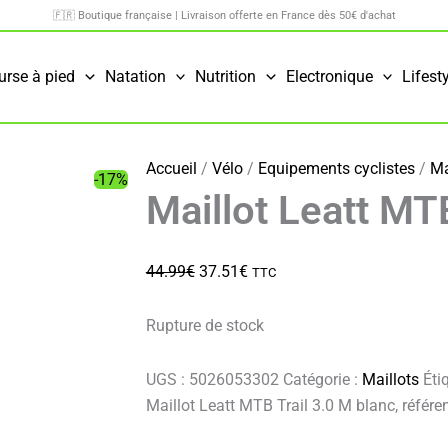
🇫🇷 Boutique française | Livraison offerte en France dès 50€ d'achat
urse à pied
Natation
Nutrition
Electronique
Lifest
Accueil
/
Vélo
/
Equipements cyclistes
/
Ma
-17%
Maillot Leatt MT
Le
Le
44.99
€
37.51
€
TTC
prix
prix
initial
actuel
Rupture de stock
était :
est :
44.99€.
37.51€.
UGS :
5026053302
Catégorie :
Maillots
Éti
Maillot Leatt MTB Trail 3.0 M blanc, réfé