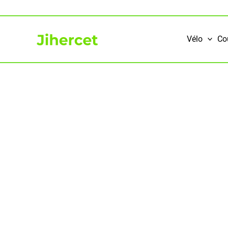
Aller
au
contenu
Vélo
Co