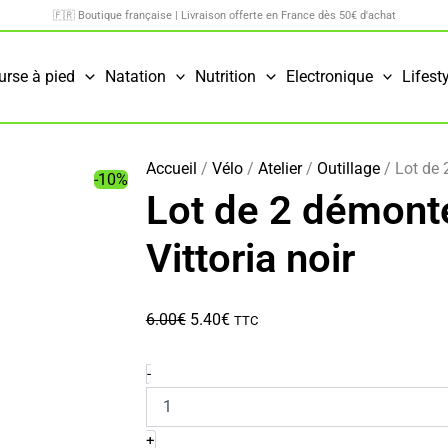
🇫🇷 Boutique française | Livraison offerte en France dès 50€ d'achat
urse à pied
Natation
Nutrition
Electronique
Lifest
Accueil
/
Vélo
/
Atelier
/
Outillage
/ Lot de 
-10%
Lot de 2 démont
Vittoria noir
Le
Le
6.00
€
5.40
€
TTC
prix
prix
initial
actuel
quantité
-
de
était :
est :
Lot
6.00€.
5.40€.
de
+