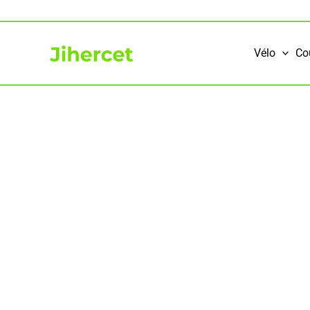
Aller
au
contenu
Vélo
Co