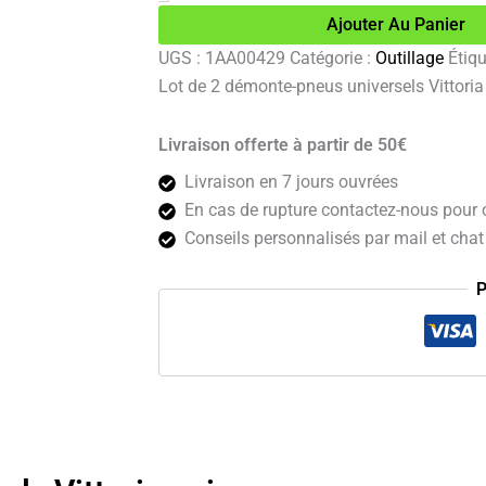
2
Ajouter Au Panier
démonte-
pneus
UGS :
1AA00429
Catégorie :
Outillage
Étiqu
universels
Lot de 2 démonte-pneus universels Vittoria
Vittoria
noir
Livraison offerte à partir de 50€
Livraison en 7 jours ouvrées
En cas de rupture contactez-nous pour c
Conseils personnalisés par mail et chat 
P