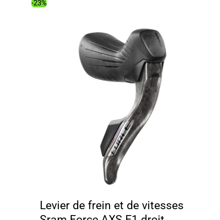
était :
est :
-23%
101.00€.
74.21€.
Levier de frein et de vitesses
Sram Force AXS E1 droit