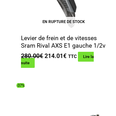
EN RUPTURE DE STOCK
Levier de frein et de vitesses
Sram Rival AXS E1 gauche 1/2v
Le
Le
280.00
€
214.01
€
TTC
Lire la
prix
prix
suite
initial
actuel
était :
est :
280.00€.
214.01€.
-37%