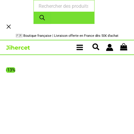
Recherche
Aller
de
au
produits
contenu
🇫🇷 Boutique française | Livraison offerte en France dès 50€ d'achat
-13%