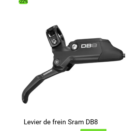
était :
est :
-22%
36.00€.
22.68€.
Levier de frein Sram DB8