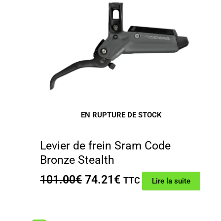
EN RUPTURE DE STOCK
Levier de frein Sram Code
Bronze Stealth
Le
Le
101.00
€
74.21
€
TTC
Lire la suite
prix
prix
initial
actuel