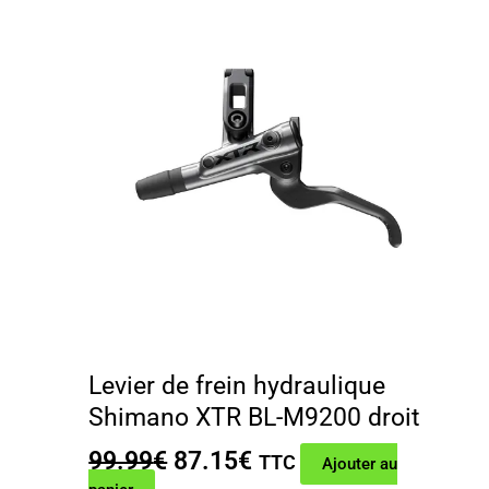
Levier de frein hydraulique
Shimano XTR BL-M9200 droit
Le
Le
99.99
€
87.15
€
TTC
Ajouter au