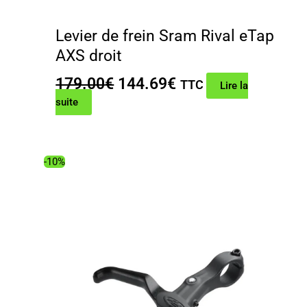
Levier de frein Sram Rival eTap
AXS droit
Le
Le
179.00
€
144.69
€
TTC
Lire la
prix
prix
suite
initial
actuel
était :
est :
179.00€.
144.69€.
-10%