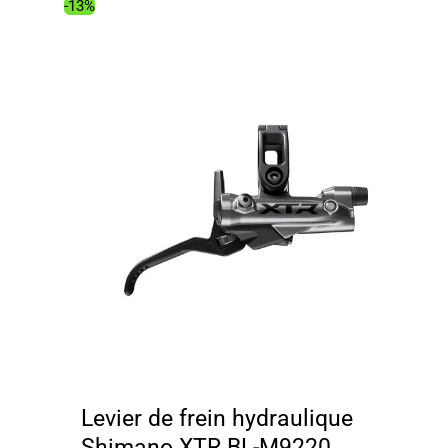
-13%
Levier de frein hydraulique
Shimano XTR BL-M9220