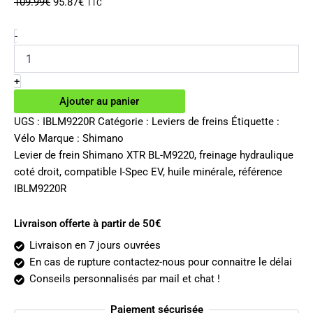
Le
Le
109.99
€
95.87
€
TTC
prix
prix
initial
actuel
quantité
-
de
était :
est :
Levier
109.99€.
95.87€.
de
+
frein
Ajouter au panier
hydraulique
Shimano
UGS :
IBLM9220R
Catégorie :
Leviers de freins
Étiquette :
XTR
Vélo
Marque :
Shimano
BL-
Levier de frein Shimano XTR BL-M9220, freinage hydraulique
M9220
coté droit, compatible I-Spec EV, huile minérale, référence
droit
IBLM9220R
Livraison offerte à partir de 50€
Livraison en 7 jours ouvrées
En cas de rupture contactez-nous pour connaitre le délai
Conseils personnalisés par mail et chat !
Paiement sécurisée