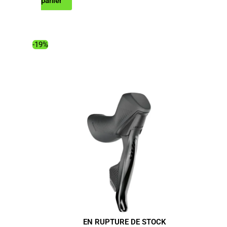
prix
prix
panier
initial
actuel
était :
est :
99.99€.
87.15€.
-19%
EN RUPTURE DE STOCK