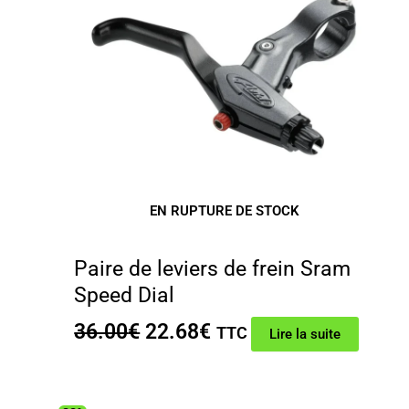
EN RUPTURE DE STOCK
Paire de leviers de frein Sram
Speed Dial
Le
Le
36.00
€
22.68
€
TTC
Lire la suite
prix
prix
initial
actuel