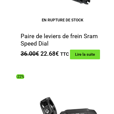
EN RUPTURE DE STOCK
Paire de leviers de frein Sram
Speed Dial
Le
Le
36.00
€
22.68
€
TTC
Lire la suite
prix
prix
initial
actuel
était :
est :
-22%
36.00€.
22.68€.