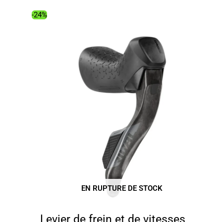
était :
est :
-24%
21.00€.
11.29€.
EN RUPTURE DE STOCK
Levier de frein et de vitesses