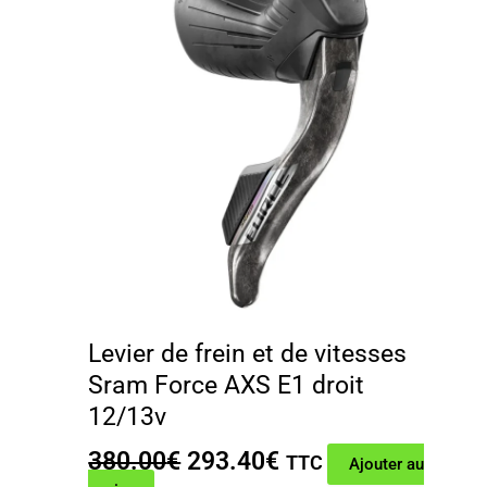
Levier de frein et de vitesses
Sram Force AXS E1 droit
12/13v
Le
Le
380.00
€
293.40
€
TTC
Ajouter au