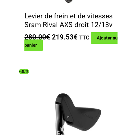
Levier de frein et de vitesses
Sram Rival AXS droit 12/13v
Le
Le
280.00
€
219.53
€
TTC
Ajouter au
prix
prix
panier
initial
actuel
était :
est :
280.00€.
219.53€.
-30%