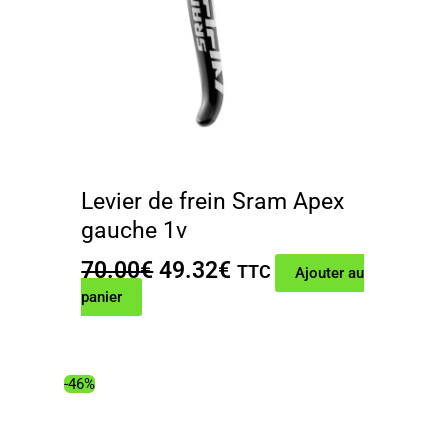
Levier de frein Sram Apex
gauche 1v
Le
Le
70.00
€
49.32
€
TTC
Ajouter au
prix
prix
panier
initial
actuel
était :
est :
70.00€.
49.32€.
-46%