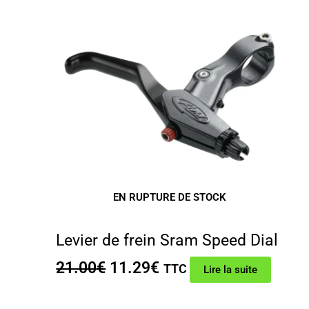
EN RUPTURE DE STOCK
Levier de frein Sram Speed Dial
Le
Le
21.00
€
11.29
€
TTC
Lire la suite
prix
prix
initial
actuel