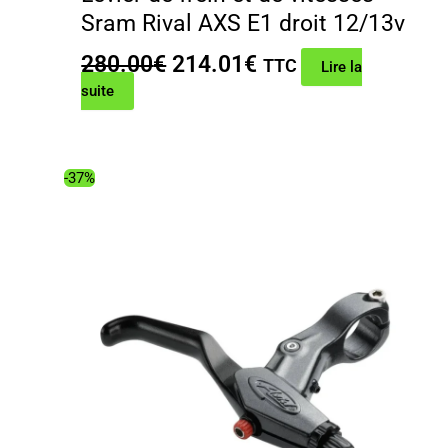
Sram Rival AXS E1 droit 12/13v
Le
Le
280.00
€
214.01
€
TTC
Lire la
prix
prix
suite
initial
actuel
était :
est :
280.00€.
214.01€.
-37%