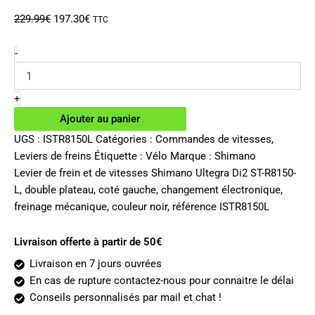
Le
Le
229.99
€
197.30
€
TTC
prix
prix
initial
actuel
quantité
-
de
était :
est :
Levier
229.99€.
197.30€.
de
+
frein
Ajouter au panier
et
de
UGS :
ISTR8150L
Catégories :
Commandes de vitesses
,
vitesses
Leviers de freins
Étiquette :
Vélo
Marque :
Shimano
Shimano
Levier de frein et de vitesses Shimano Ultegra Di2 ST-R8150-
Ultegra
L, double plateau, coté gauche, changement électronique,
Di2
freinage mécanique, couleur noir, référence ISTR8150L
ST-
R8150-
L
Livraison offerte à partir de 50€
2v
Livraison en 7 jours ouvrées
En cas de rupture contactez-nous pour connaitre le délai
Conseils personnalisés par mail et chat !