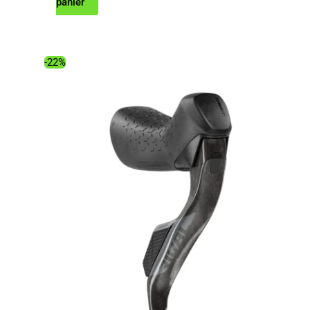
prix
prix
panier
initial
actuel
était :
est :
380.00€.
293.40€.
-22%