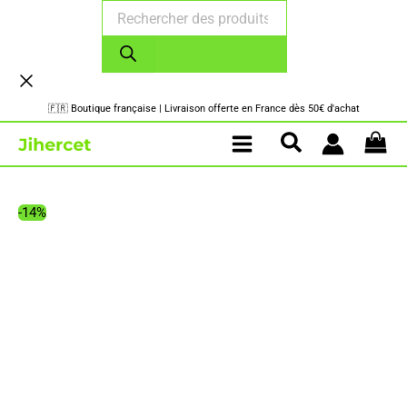
Recherche
Aller
de
au
produits
contenu
🇫🇷 Boutique française | Livraison offerte en France dès 50€ d'achat
-14%