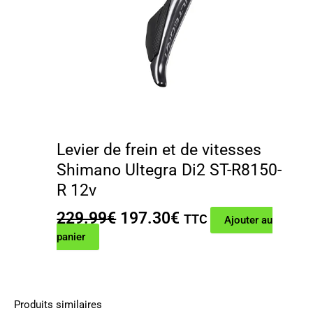
Levier de frein et de vitesses
Shimano Ultegra Di2 ST-R8150-
R 12v
Le
Le
229.99
€
197.30
€
TTC
Ajouter au
prix
prix
panier
initial
actuel
était :
est :
229.99€.
197.30€.
Produits similaires