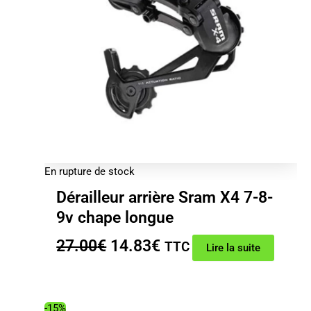
En rupture de stock
Dérailleur arrière Sram X4 7-8-
9v chape longue
Le
Le
27.00
€
14.83
€
TTC
Lire la suite
prix
prix
initial
actuel
était :
est :
-15%