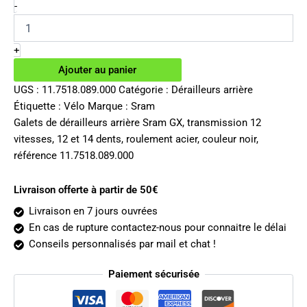
initial
actuel
quantité
-
de
était :
est :
Galets
40.00€.
23.02€.
de
+
dérailleurs
Ajouter au panier
arrière
Sram
UGS :
11.7518.089.000
Catégorie :
Dérailleurs arrière
GX
Étiquette :
Vélo
Marque :
Sram
Galets de dérailleurs arrière Sram GX, transmission 12
vitesses, 12 et 14 dents, roulement acier, couleur noir,
référence 11.7518.089.000
Livraison offerte à partir de 50€
Livraison en 7 jours ouvrées
En cas de rupture contactez-nous pour connaitre le délai
Conseils personnalisés par mail et chat !
Paiement sécurisée