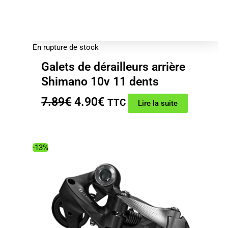
En rupture de stock
Galets de dérailleurs arrière
Shimano 10v 11 dents
Le
Le
7.89
€
4.90
€
TTC
Lire la suite
prix
prix
initial
actuel
était :
est :
-13%
7.89€.
4.90€.