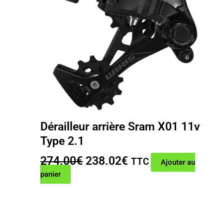
Dérailleur arrière Sram X01 11v
Type 2.1
Le
Le
274.00
€
238.02
€
TTC
Ajouter au
prix
prix
panier
initial
actuel
était :
est :
274.00€.
238.02€.