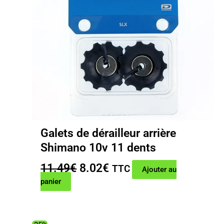
Galets de dérailleur arrière
Shimano 10v 11 dents
Le
Le
11.49
€
8.02
€
TTC
Ajouter au
prix
prix
panier
initial
actuel
était :
est :