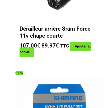
Dérailleur arrière Sram Force
11v chape courte
Le
Le
107.00
€
89.97
€
TTC
Ajouter au
prix
prix
panier
initial
actuel
était :
est :
107.00€.
89.97€.
-30%