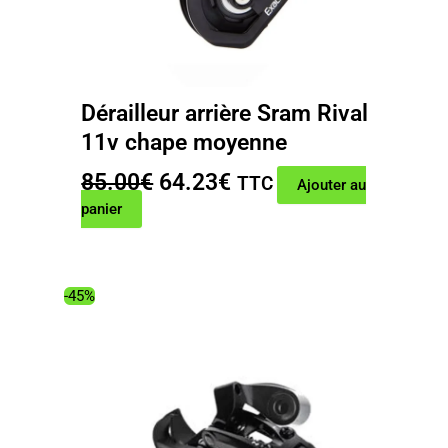
Dérailleur arrière Sram Rival
11v chape moyenne
Le
Le
85.00
€
64.23
€
TTC
Ajouter au
prix
prix
panier
initial
actuel
était :
est :
85.00€.
64.23€.
-45%