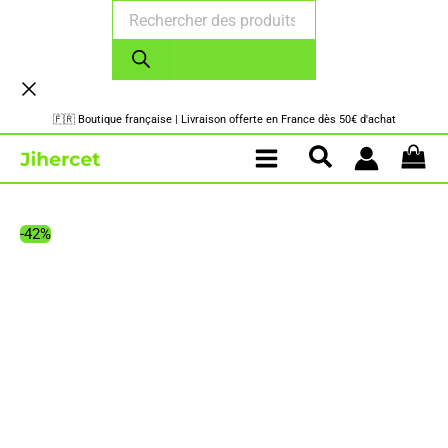
Recherche
Aller
de
au
produits
contenu
🇫🇷 Boutique française | Livraison offerte en France dès 50€ d'achat
-42%