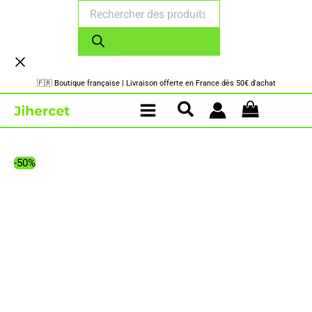
Recherche
Aller
de
au
produits
contenu
🇫🇷 Boutique française | Livraison offerte en France dès 50€ d'achat
-50%