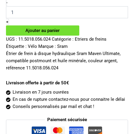
initial
actuel
quantité
-
de
était :
est :
Étrier
180.00€.
90.18€.
de
+
frein
Ajouter au panier
Sram
Maven
UGS :
11.5018.056.024
Catégorie :
Etriers de freins
Ultimate
Étiquette :
Vélo
Marque :
Sram
Étrier de frein à disque hydraulique Sram Maven Ultimate,
compatible postmount et huile minérale, couleur argent,
référence 11.5018.056.024
Livraison offerte à partir de 50€
Livraison en 7 jours ouvrées
En cas de rupture contactez-nous pour connaitre le délai
Conseils personnalisés par mail et chat !
Paiement sécurisée