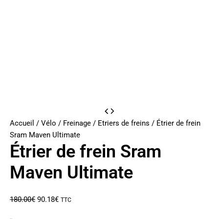
Accueil
/
Vélo
/
Freinage
/
Etriers de freins
/ Étrier de frein
Sram Maven Ultimate
Étrier de frein Sram
Maven Ultimate
Le
Le
180.00
€
90.18
€
TTC
prix
prix