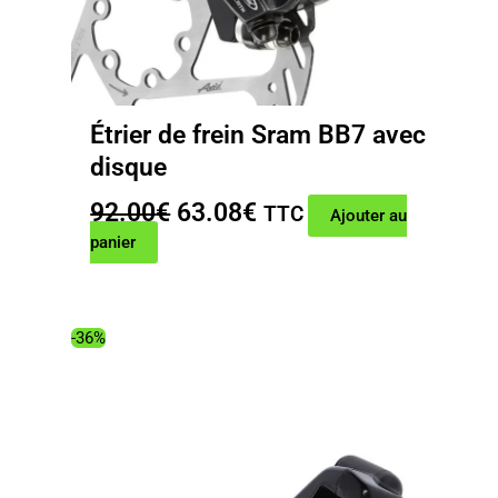
Étrier de frein Sram BB7 avec
disque
Le
Le
92.00
€
63.08
€
TTC
Ajouter au
prix
prix
panier
initial
actuel
était :
est :
92.00€.
63.08€.
-36%