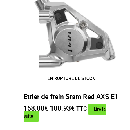
EN RUPTURE DE STOCK
Etrier de frein Sram Red AXS E1
Le
Le
158.00
€
100.93
€
TTC
Lire la
prix
prix
suite
initial
actuel