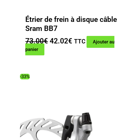
Étrier de frein à disque câble
Sram BB7
Le
Le
73.00
€
42.02
€
TTC
Ajouter au
prix
prix
panier
initial
actuel
était :
est :
73.00€.
42.02€.
-33%