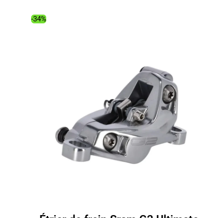
était :
est :
158.00€.
100.93€.
-34%