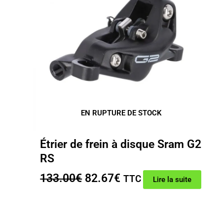
EN RUPTURE DE STOCK
Étrier de frein à disque Sram G2
RS
Le
Le
133.00
€
82.67
€
TTC
Lire la suite
prix
prix
initial
actuel
était :
est :