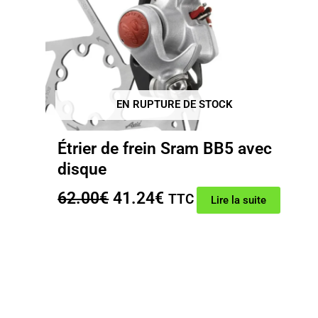
EN RUPTURE DE STOCK
Étrier de frein Sram BB5 avec
disque
Le
Le
62.00
€
41.24
€
TTC
Lire la suite
prix
prix
initial
actuel
était :
est :
62.00€.
41.24€.