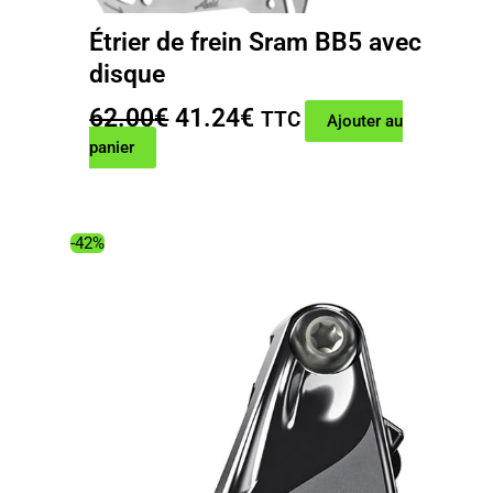
Étrier de frein Sram BB5 avec
disque
Le
Le
62.00
€
41.24
€
TTC
Ajouter au
prix
prix
panier
initial
actuel
était :
est :
62.00€.
41.24€.
-42%