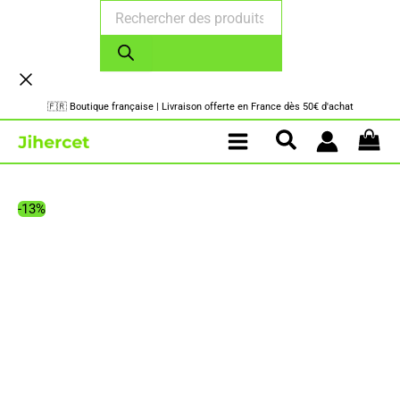
Recherche
Aller
de
au
produits
contenu
🇫🇷 Boutique française | Livraison offerte en France dès 50€ d'achat
-13%