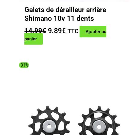
Galets de dérailleur arrière
Shimano 10v 11 dents
Le
Le
14.99
€
9.89
€
TTC
Ajouter au
prix
prix
panier
initial
actuel
était :
est :
14.99€.
9.89€.
-31%