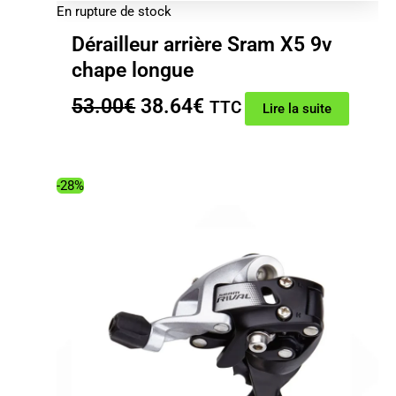
En rupture de stock
Dérailleur arrière Sram X5 9v
chape longue
Le
Le
53.00
€
38.64
€
TTC
Lire la suite
prix
prix
initial
actuel
était :
est :
-28%
53.00€.
38.64€.