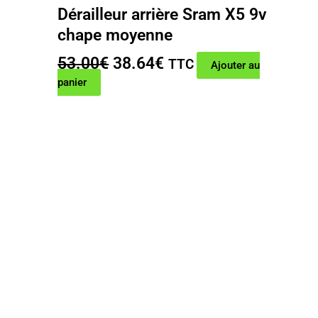
Dérailleur arrière Sram X5 9v
chape moyenne
Le
Le
53.00
€
38.64
€
TTC
Ajouter au
prix
prix
panier
initial
actuel
était :
est :
53.00€.
38.64€.