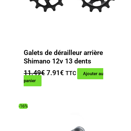
Galets de dérailleur arrière
Shimano 12v 13 dents
Le
Le
11.49
€
7.91
€
TTC
Ajouter au
prix
prix
panier
initial
actuel
était :
est :
11.49€.
7.91€.
-16%