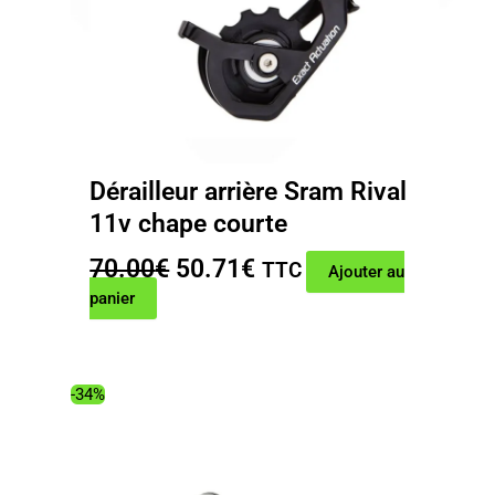
Dérailleur arrière Sram Rival
11v chape courte
Le
Le
70.00
€
50.71
€
TTC
Ajouter au
prix
prix
panier
initial
actuel
était :
est :
70.00€.
50.71€.
-34%