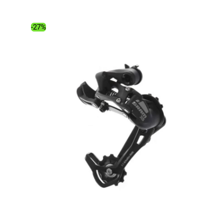
était :
est :
53.00€.
34.91€.
-27%