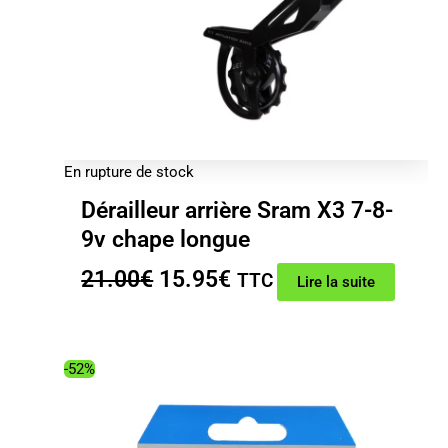
En rupture de stock
Dérailleur arrière Sram X3 7-8-
9v chape longue
Le
Le
21.00
€
15.95
€
TTC
Lire la suite
prix
prix
initial
actuel
était :
est :
-52%
21.00€.
15.95€.