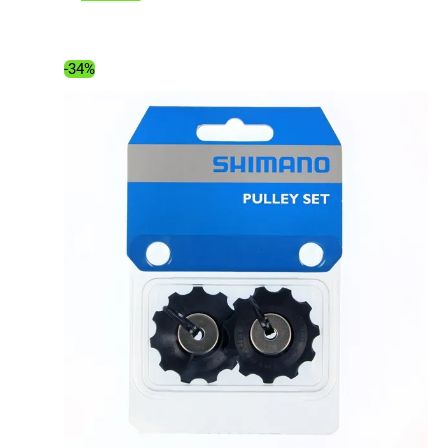
initial
actuel
était :
est :
20.99€.
9.99€.
-34%