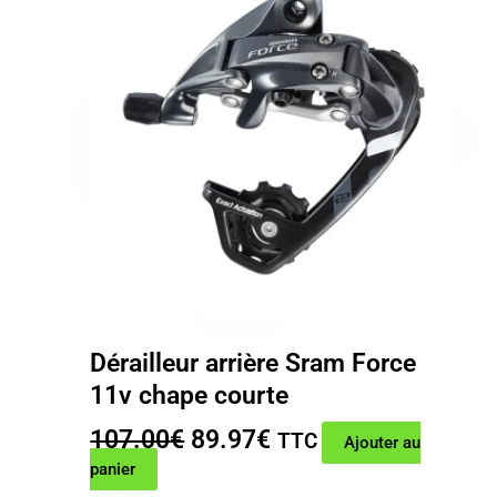
Dérailleur arrière Sram Force
11v chape courte
Le
Le
107.00
€
89.97
€
TTC
Ajouter au
prix
prix
panier