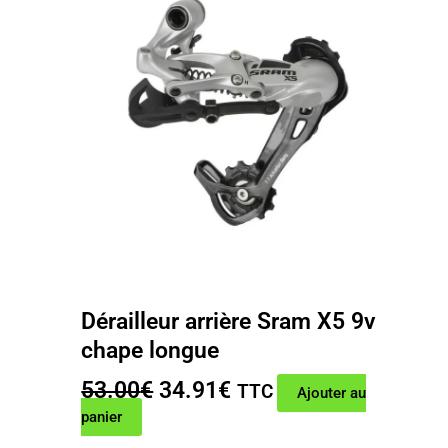
Dérailleur arrière Sram X5 9v
chape longue
Le
Le
53.00
€
34.91
€
TTC
Ajouter au
prix
prix
panier
initial
actuel