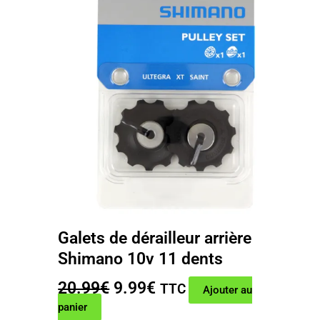
Galets de dérailleur arrière
Shimano 10v 11 dents
Le
Le
20.99
€
9.99
€
TTC
Ajouter au
prix
prix
panier