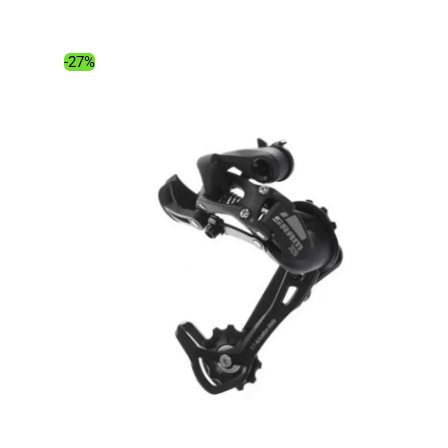
initial
actuel
était :
est :
107.00€.
89.97€.
-27%