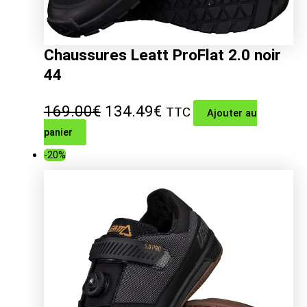
Chaussures Leatt ProFlat 2.0 noir
44
Le
Le
169.00
€
134.49
€
TTC
Ajouter au
panier
prix
prix
-20%
initial
actuel
était :
est :
169.00€.
134.49€.