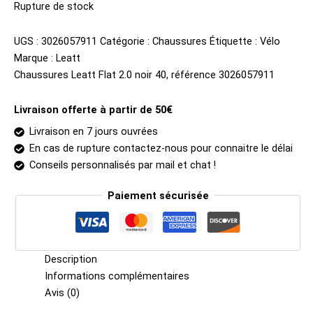
initial
actuel
Rupture de stock
était :
est :
129.00€.
109.35€.
UGS :
3026057911
Catégorie :
Chaussures
Étiquette :
Vélo
Marque :
Leatt
Chaussures Leatt Flat 2.0 noir 40, référence 3026057911
Livraison offerte à partir de 50€
Livraison en 7 jours ouvrées
En cas de rupture contactez-nous pour connaitre le délai
Conseils personnalisés par mail et chat !
Paiement sécurisée
Description
Informations complémentaires
Avis (0)