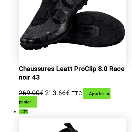
Chaussures Leatt ProClip 8.0 Race
noir 43
Le
Le
269.00
€
213.66
€
TTC
Ajouter au
panier
prix
prix
-20%
initial
actuel
était :
est :