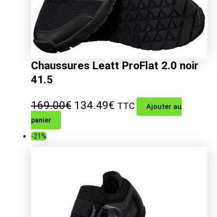
Chaussures Leatt ProFlat 2.0 noir
41.5
Le
Le
169.00
€
134.49
€
TTC
Ajouter au
panier
prix
prix
-21%
initial
actuel
était :
est :
169.00€.
134.49€.