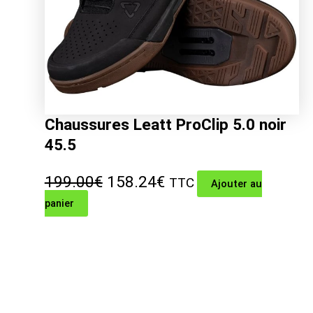
Chaussures Leatt ProClip 5.0 noir
45.5
Le
Le
199.00
€
158.24
€
TTC
Ajouter au
panier
prix
prix
initial
actuel
était :
est :
199.00€.
158.24€.