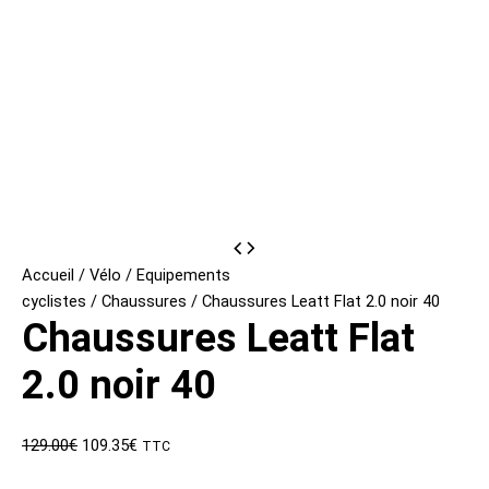
Accueil
/
Vélo
/
Equipements
cyclistes
/
Chaussures
/ Chaussures Leatt Flat 2.0 noir 40
Chaussures Leatt Flat
2.0 noir 40
Le
Le
129.00
€
109.35
€
TTC
prix
prix