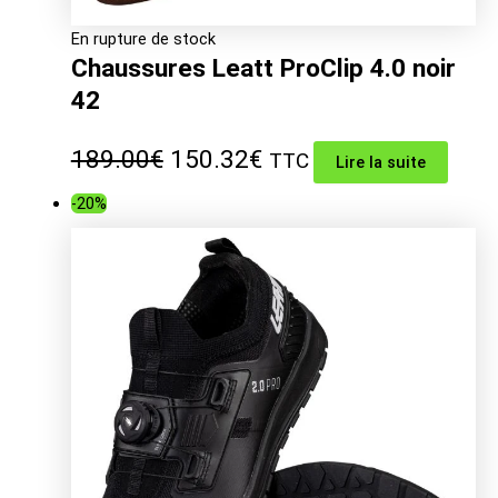
En rupture de stock
Chaussures Leatt ProClip 4.0 noir
42
Le
Le
189.00
€
150.32
€
TTC
Lire la suite
prix
prix
-20%
initial
actuel
était :
est :
189.00€.
150.32€.