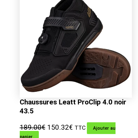
269.00€.
213.66€.
Chaussures Leatt ProClip 4.0 noir
43.5
Le
Le
189.00
€
150.32
€
TTC
Ajouter au
panier