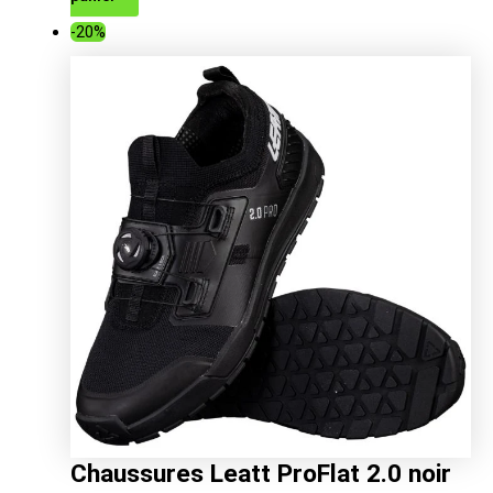
prix
prix
-20%
initial
actuel
était :
est :
189.00€.
150.32€.
Chaussures Leatt ProFlat 2.0 noir