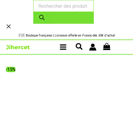
Recherche
Aller
de
au
produits
contenu
🇫🇷 Boutique française | Livraison offerte en France dès 50€ d'achat
-15%