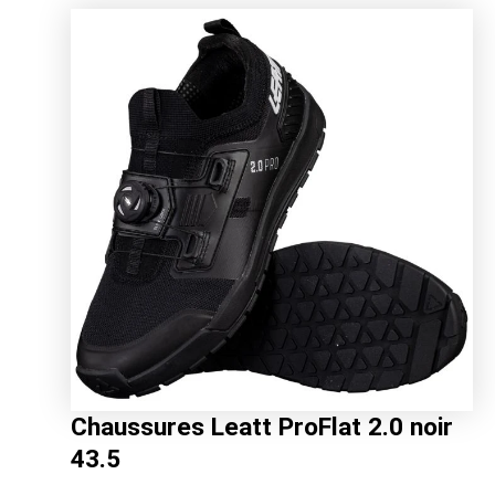
était :
est :
189.00€.
150.32€.
Chaussures Leatt ProFlat 2.0 noir
43.5