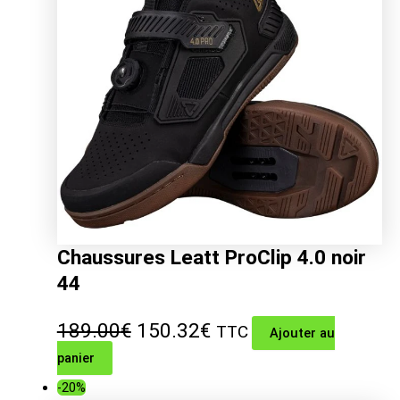
Chaussures Leatt ProClip 4.0 noir
44
Le
Le
189.00
€
150.32
€
TTC
Ajouter au
panier
prix
prix
-20%
initial
actuel