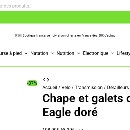
🇫🇷 Boutique française | Livraison offerte en France dès 50€ d'achat
urse à pied
Natation
Nutrition
Electronique
Lifest
-37%
Accueil
/
Vélo
/
Transmission
/
Dérailleurs 
Chape et galets 
Eagle doré
Le
Le
108.00
€
68.30
€