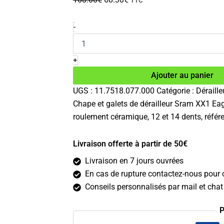
TTC
prix
prix
initial
actuel
quantité
-
de
était :
est :
Chape
108.00€.
68.30€.
et
+
galets
Ajouter au panier
de
dérailleur
UGS :
11.7518.077.000
Catégorie :
Déraille
Sram
Chape et galets de dérailleur Sram XX1 Eag
XX1
Eagle
roulement céramique, 12 et 14 dents, réfé
doré
Livraison offerte à partir de 50€
Livraison en 7 jours ouvrées
En cas de rupture contactez-nous pour c
Conseils personnalisés par mail et chat 
P