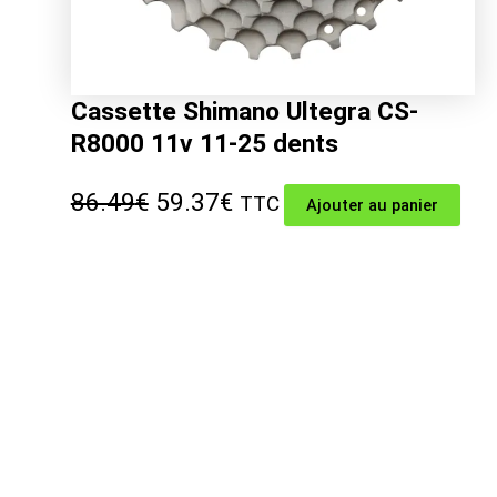
Cassette Shimano Ultegra CS-
R8000 11v 11-25 dents
Le
Le
86.49
€
59.37
€
TTC
Ajouter au panier
prix
prix
initial
actuel
était :
est :
86.49€.
59.37€.