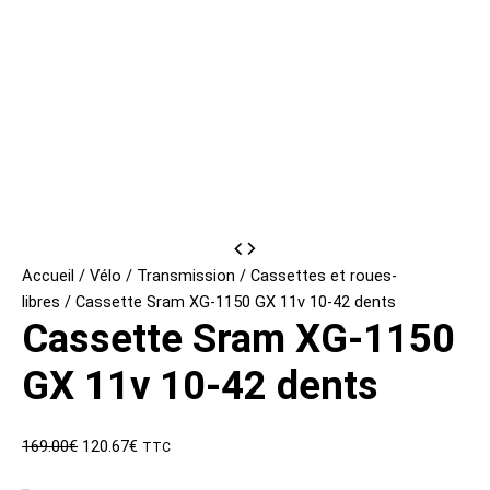
Accueil
/
Vélo
/
Transmission
/
Cassettes et roues-
libres
/ Cassette Sram XG-1150 GX 11v 10-42 dents
Cassette Sram XG-1150
GX 11v 10-42 dents
Le
Le
169.00
€
120.67
€
TTC
prix
prix