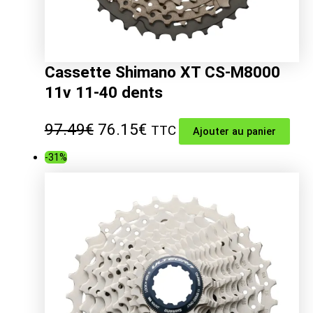
Cassette Shimano XT CS-M8000
11v 11-40 dents
Le
Le
97.49
€
76.15
€
TTC
Ajouter au panier
prix
prix
-31%
initial
actuel
était :
est :
97.49€.
76.15€.