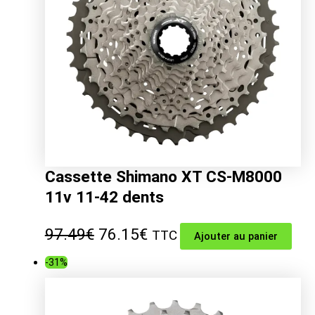
Cassette Shimano XT CS-M8000
11v 11-42 dents
Le
Le
97.49
€
76.15
€
TTC
Ajouter au panier
prix
prix
-31%
initial
actuel
était :
est :