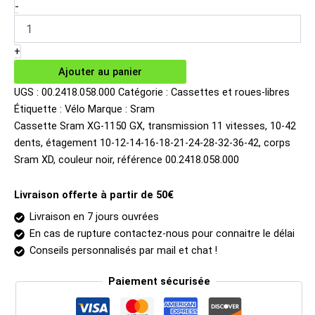
initial
actuel
quantité
-
de
était :
est :
Cassette
169.00€.
120.67€.
Sram
+
XG-
Ajouter au panier
1150
GX
UGS :
00.2418.058.000
Catégorie :
Cassettes et roues-libres
11v
Étiquette :
Vélo
Marque :
Sram
10-
Cassette Sram XG-1150 GX, transmission 11 vitesses, 10-42
42
dents, étagement 10-12-14-16-18-21-24-28-32-36-42, corps
dents
Sram XD, couleur noir, référence 00.2418.058.000
Livraison offerte à partir de 50€
Livraison en 7 jours ouvrées
En cas de rupture contactez-nous pour connaitre le délai
Conseils personnalisés par mail et chat !
Paiement sécurisée