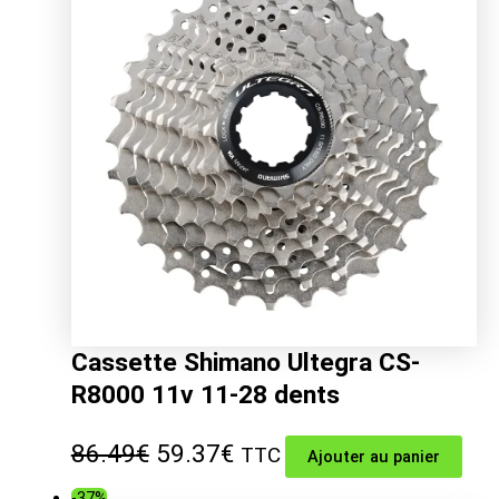
97.49€.
76.15€.
Cassette Shimano Ultegra CS-
R8000 11v 11-28 dents
Le
Le
86.49
€
59.37
€
TTC
Ajouter au panier
prix
prix
-37%