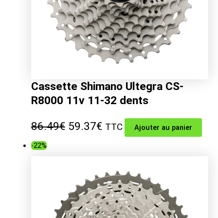
Cassette Shimano Ultegra CS-
R8000 11v 11-32 dents
Le
Le
86.49
€
59.37
€
TTC
Ajouter au panier
prix
prix
-22%
initial
actuel
était :
est :
86.49€.
59.37€.