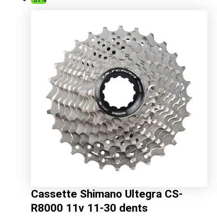
initial
actuel
était :
est :
86.49€.
59.37€.
Cassette Shimano Ultegra CS-
R8000 11v 11-30 dents