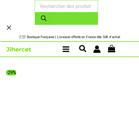
Recherche
Aller
de
au
produits
contenu
🇫🇷 Boutique française | Livraison offerte en France dès 50€ d'achat
-29%