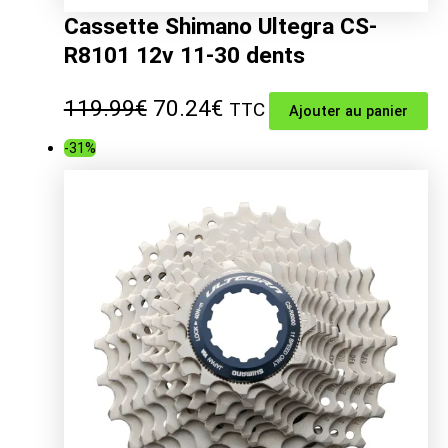
Cassette Shimano Ultegra CS-
R8101 12v 11-30 dents
Le
Le
119.99
€
70.24
€
TTC
Ajouter au panier
prix
prix
-31%
initial
actuel
était :
est :
119.99€.
70.24€.