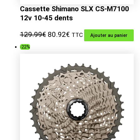
Cassette Shimano SLX CS-M7100
12v 10-45 dents
Le
Le
129.99
€
80.92
€
TTC
Ajouter au panier
prix
prix
-22%
initial
actuel
était :
est :
129.99€.
80.92€.