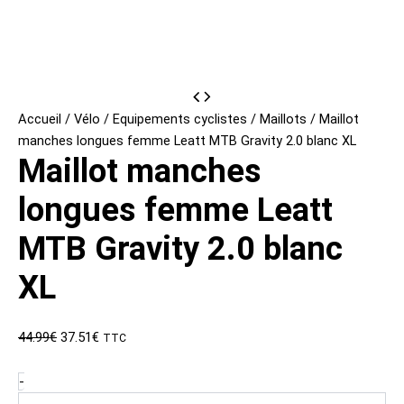
Accueil
/
Vélo
/
Equipements cyclistes
/
Maillots
/ Maillot
manches longues femme Leatt MTB Gravity 2.0 blanc XL
Maillot manches
longues femme Leatt
MTB Gravity 2.0 blanc
XL
Le
Le
44.99
€
37.51
€
TTC
prix
prix
initial
actuel
quantité
-
de
était :
est :