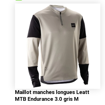
initial
actuel
était :
est :
49.99€.
42.45€.
Maillot manches longues Leatt
MTB Endurance 3.0 gris M