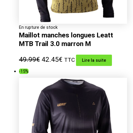
En rupture de stock
Maillot manches longues Leatt
MTB Trail 3.0 marron M
Le
Le
49.99
€
42.45
€
TTC
Lire la suite
prix
prix
-15%
initial
actuel
était :
est :
49.99€.
42.45€.