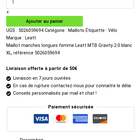
Maillot
44.99€.
37.51€.
manches
+
longues
Ajouter au panier
femme
Leatt
UGS :
5026059694
Catégorie :
Maillots
Étiquette :
Vélo
MTB
Marque :
Leatt
Gravity
Maillot manches longues femme Leatt MTB Gravity 2.0 blanc
2.0
XL, référence 5026059694
blanc
XL
Livraison offerte à partir de 50€
Livraison en 7 jours ouvrées
En cas de rupture contactez-nous pour connaitre le délai
Conseils personnalisés par mail et chat !
Paiement sécurisée