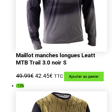
Maillot manches longues Leatt
MTB Trail 3.0 noir S
Le
Le
49.99
€
42.45
€
TTC
Ajouter au panier
prix
prix
-15%
initial
actuel
était :
est :