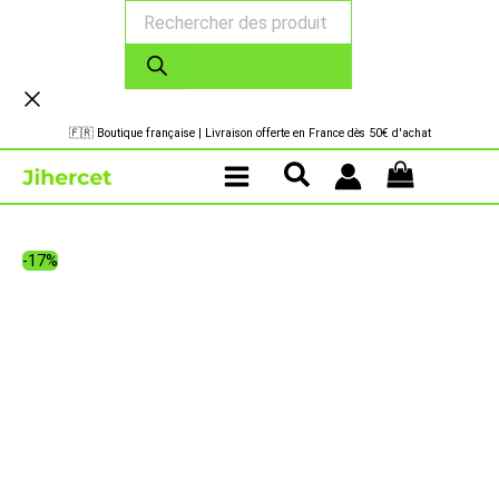
Recherche
Aller
de
au
produits
contenu
🇫🇷 Boutique française | Livraison offerte en France dès 50€ d'achat
-17%