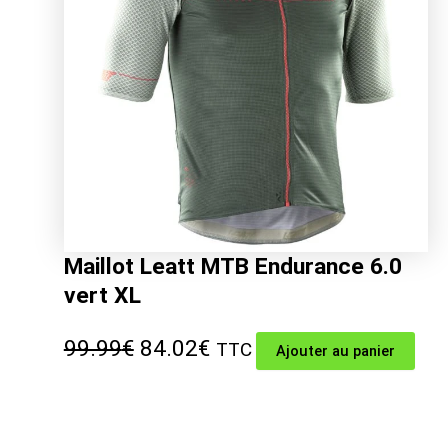
Maillot Leatt MTB Endurance 6.0
vert XL
Le
Le
99.99
€
84.02
€
TTC
Ajouter au panier
prix
prix
initial
actuel