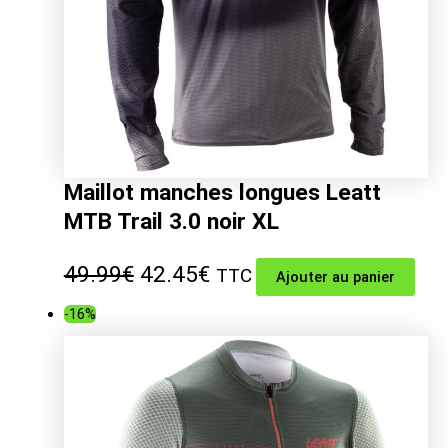
Maillot manches longues Leatt
MTB Trail 3.0 noir XL
Le
Le
49.99
€
42.45
€
TTC
Ajouter au panier
prix
prix
-16%
initial
actuel
était :
est :
49.99€.
42.45€.