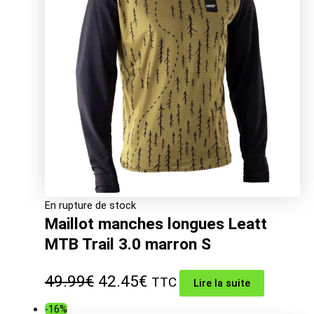
49.99€.
42.45€.
En rupture de stock
Maillot manches longues Leatt
MTB Trail 3.0 marron S
Le
Le
49.99
€
42.45
€
TTC
Lire la suite
prix
prix
-16%