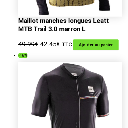
Maillot manches longues Leatt
MTB Trail 3.0 marron L
Le
Le
49.99
€
42.45
€
TTC
Ajouter au panier
prix
prix
-16%
initial
actuel
était :
est :
49.99€.
42.45€.