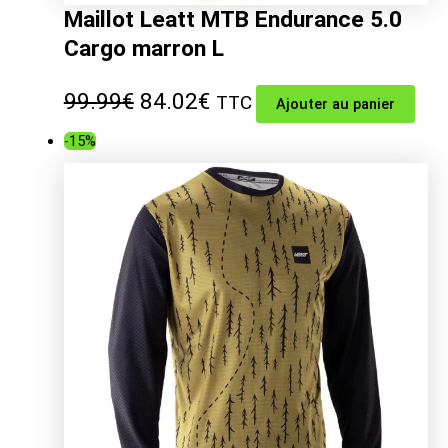
Maillot Leatt MTB Endurance 5.0
Cargo marron L
Le
Le
99.99
€
84.02
€
TTC
Ajouter au panier
prix
prix
-15%
initial
actuel
était :
est :
99.99€.
84.02€.