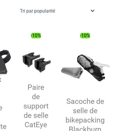
-10%
-10%
E
Paire
de
Sacoche de
support
e
selle de
de selle
bikepacking
CatEye
te
Blackburn