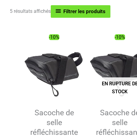
Trié
5 résultats affichés
Filtrer les produits
par
popularité
-10%
-10%
EN RUPTURE D
STOCK
Sacoche de
Sacoche d
selle
selle
réfléchissante
réfléchissan