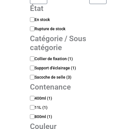
État
D
En stock
i
Rupture de stock
s
p
Catégorie / Sous
o
catégorie
n
i
C
b
Collier de fixation
(
1
)
a
i
Support d'éclairage
(
1
)
t
l
é
i
Sacoche de selle
(
3
)
g
t
Contenance
o
é
r
C
i
400ml
(
1
)
o
e
11L
(
1
)
n
/
t
S
800ml
(
1
)
e
o
Couleur
n
u