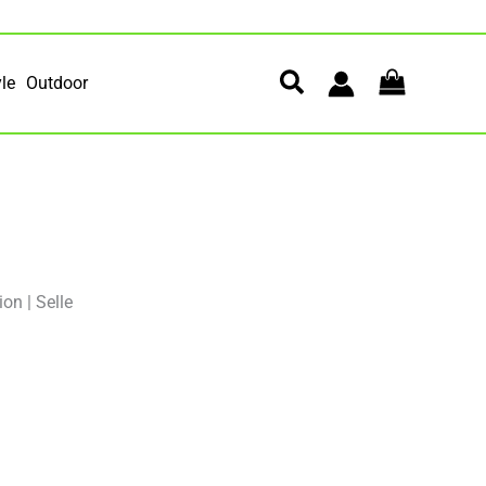
yle
Outdoor
ion
|
Selle