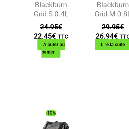
Blackburn
Blackburn
Grid S 0.4L
Grid M 0.8
24.95
€
29.95
€
Le
Le
Le
Le
22.45
€
26.94
€
TTC
TT
prix
prix
prix
pri
Ajouter au
Lire la suite
panier
initial
actuel
initial
act
était :
est :
était :
est 
24.95€.
22.45€.
29.95€.
26.
-10%