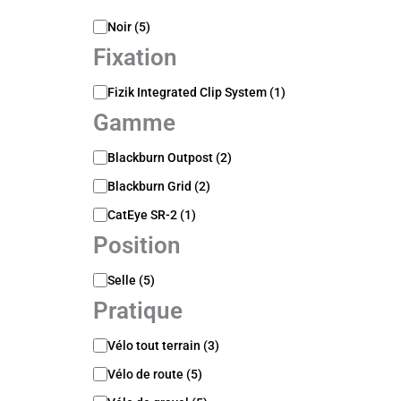
a
s
C
n
Noir
(
5
)
c
o
c
a
Fixation
u
e
t
l
é
F
Fizik Integrated Clip System
(
1
)
e
g
i
u
Gamme
o
x
r
r
a
i
G
Blackburn Outpost
(
2
)
t
e
a
i
Blackburn Grid
(
2
)
m
o
m
n
CatEye SR-2
(
1
)
e
Position
P
Selle
(
5
)
o
Pratique
s
i
P
Vélo tout terrain
(
3
)
t
r
i
Vélo de route
(
5
)
a
o
t