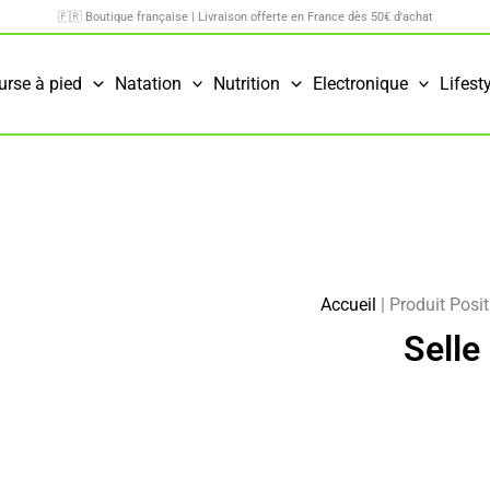
🇫🇷 Boutique française | Livraison offerte en France dès 50€ d'achat
urse à pied
Natation
Nutrition
Electronique
Lifest
Accueil
|
Produit Posit
Selle