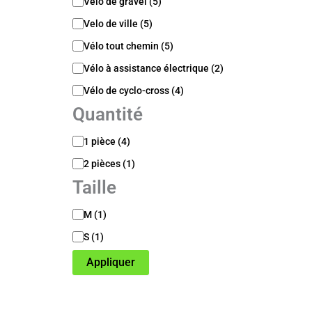
n
Vélo de gravel
(
5
)
i
q
Velo de ville
(
5
)
u
Vélo tout chemin
(
5
)
e
Vélo à assistance électrique
(
2
)
Vélo de cyclo-cross
(
4
)
Quantité
Q
1 pièce
(
4
)
u
2 pièces
(
1
)
a
n
Taille
t
i
T
M
(
1
)
t
a
é
S
(
1
)
i
l
Appliquer
l
e