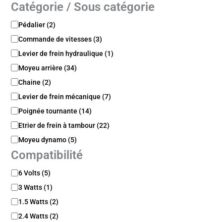
Catégorie / Sous catégorie
t
é
C
Pédalier
(
2
)
a
Commande de vitesses
(
3
)
t
é
Levier de frein hydraulique
(
1
)
g
Moyeu arrière
(
34
)
o
Chaine
(
2
)
r
i
Levier de frein mécanique
(
7
)
e
Poignée tournante
(
14
)
/
S
Etrier de frein à tambour
(
22
)
o
Moyeu dynamo
(
5
)
u
s
Compatibilité
c
C
a
6 Volts
(
5
)
o
t
3 Watts
(
1
)
m
é
p
1.5 Watts
(
2
)
g
a
o
2.4 Watts
(
2
)
t
r