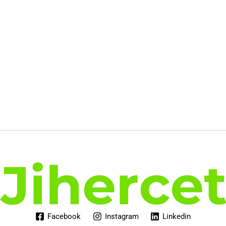
v
a
n
t
Facebook
Instagram
Linkedin