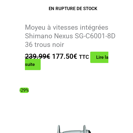
EN RUPTURE DE STOCK
Moyeu à vitesses intégrées
Shimano Nexus SG-C6001-8D
36 trous noir
Le
Le
239.99
€
177.50
€
TTC
Lire la
prix
prix
suite
initial
actuel
était :
est :
239.99€.
177.50€.
-29%