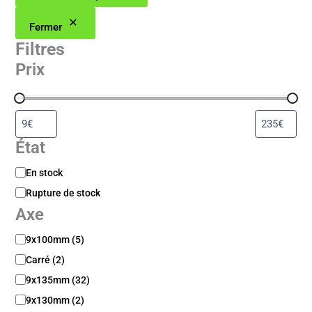
Fermer
Filtres
Prix
État
D
En stock
i
Rupture de stock
s
Axe
p
o
A
9x100mm
(
5
)
n
x
i
Carré
(
2
)
e
b
9x135mm
(
32
)
i
l
9x130mm
(
2
)
i