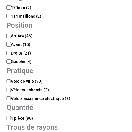
m
L
170mm
(
2
)
e
o
114 maillons
(
2
)
n
Position
g
u
P
Arrière
(
46
)
e
o
u
Avant
(
15
)
s
r
i
Droite
(
21
)
t
Gauche
(
4
)
i
Pratique
o
n
P
Velo de ville
(
90
)
r
Vélo tout chemin
(
2
)
a
t
Vélo à assistance électrique
(
2
)
i
Quantité
q
u
Q
1 pièce
(
90
)
e
u
Trous de rayons
a