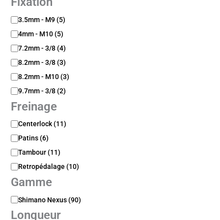
Fixation
F
3.5mm - M9
(
5
)
i
4mm - M10
(
5
)
x
a
7.2mm - 3/8
(
4
)
t
8.2mm - 3/8
(
3
)
i
8.2mm - M10
(
3
)
o
n
9.7mm - 3/8
(
2
)
Freinage
F
Centerlock
(
11
)
r
Patins
(
6
)
e
i
Tambour
(
11
)
n
Retropédalage
(
10
)
a
Gamme
g
e
G
Shimano Nexus
(
90
)
a
Longueur
m