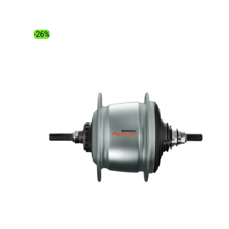
initial
actuel
était :
est :
239.99€.
171.20€.
-26%