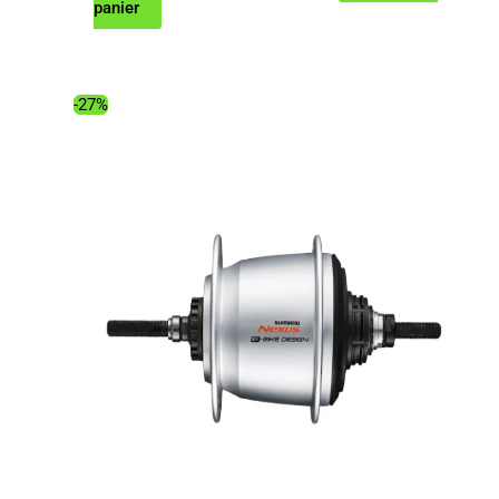
prix
prix
panier
initial
actuel
était :
est :
279.99€.
203.93€.
-27%