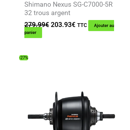
Shimano Nexus SG-C7000-5R
32 trous argent
Le
Le
279.99
€
203.93
€
TTC
Ajouter au
prix
prix
panier
initial
actuel
était :
est :
279.99€.
203.93€.
-27%