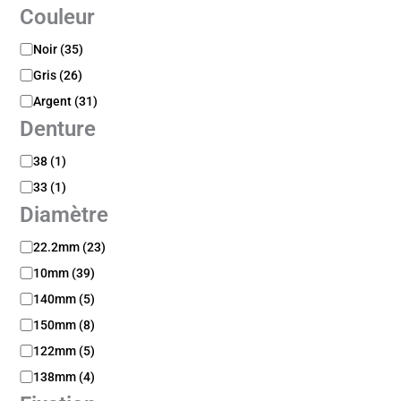
Couleur
i
i
b
e
C
Noir
(
35
)
i
o
l
Gris
(
26
)
u
i
l
Argent
(
31
)
t
e
é
Denture
u
r
D
38
(
1
)
e
33
(
1
)
n
Diamètre
t
u
D
22.2mm
(
23
)
r
i
e
10mm
(
39
)
a
m
140mm
(
5
)
è
150mm
(
8
)
t
122mm
(
5
)
r
e
138mm
(
4
)