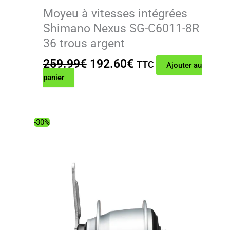
Moyeu à vitesses intégrées
Shimano Nexus SG-C6011-8R
36 trous argent
Le
Le
259.99
€
192.60
€
TTC
Ajouter au
prix
prix
panier
initial
actuel
était :
est :
259.99€.
192.60€.
-30%