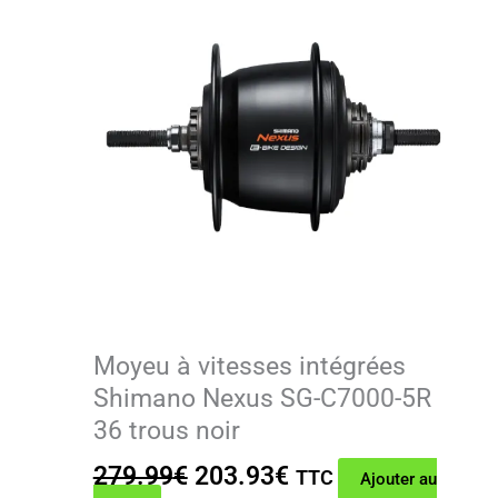
Moyeu à vitesses intégrées
Shimano Nexus SG-C7000-5R
36 trous noir
Le
Le
279.99
€
203.93
€
TTC
Ajouter au