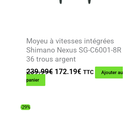
Moyeu à vitesses intégrées
Shimano Nexus SG-C6001-8R
36 trous argent
Le
Le
239.99
€
172.19
€
TTC
Ajouter au
prix
prix
panier
initial
actuel
était :
est :
239.99€.
172.19€.
-29%