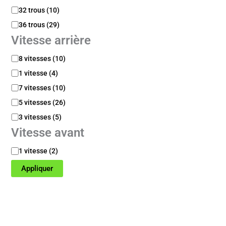
n
T
32 trous
(
10
)
t
r
36 trous
(
29
)
i
o
t
Vitesse arrière
u
é
s
V
8 vitesses
(
10
)
d
i
e
1 vitesse
(
4
)
t
r
e
7 vitesses
(
10
)
a
s
y
5 vitesses
(
26
)
s
o
3 vitesses
(
5
)
e
n
a
s
Vitesse avant
r
r
V
1 vitesse
(
2
)
i
i
Appliquer
è
t
r
e
e
s
s
e
a