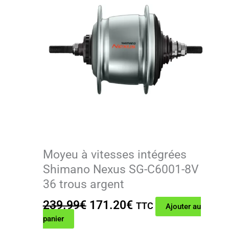
Moyeu à vitesses intégrées
Shimano Nexus SG-C6001-8V
36 trous argent
Le
Le
239.99
€
171.20
€
TTC
Ajouter au
prix
prix
panier