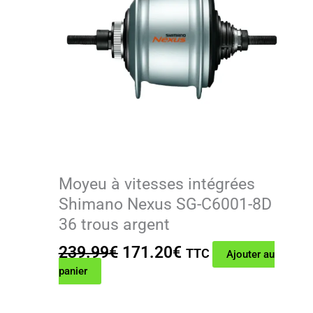
Moyeu à vitesses intégrées
Shimano Nexus SG-C6001-8D
36 trous argent
Le
Le
239.99
€
171.20
€
TTC
Ajouter au
prix
prix
panier
initial
actuel
était :
est :