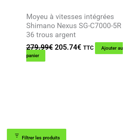
Moyeu à vitesses intégrées
Shimano Nexus SG-C7000-5R
36 trous argent
Le
Le
279.99
€
205.74
€
TTC
Ajouter au
prix
prix
panier
initial
actuel
était :
est :
279.99€.
205.74€.
Filtrer les produits