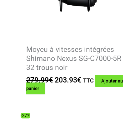
Moyeu à vitesses intégrées
Shimano Nexus SG-C7000-5R
32 trous noir
Le
Le
279.99
€
203.93
€
TTC
Ajouter au
prix
prix
panier
initial
actuel
était :
est :
279.99€.
203.93€.
-27%