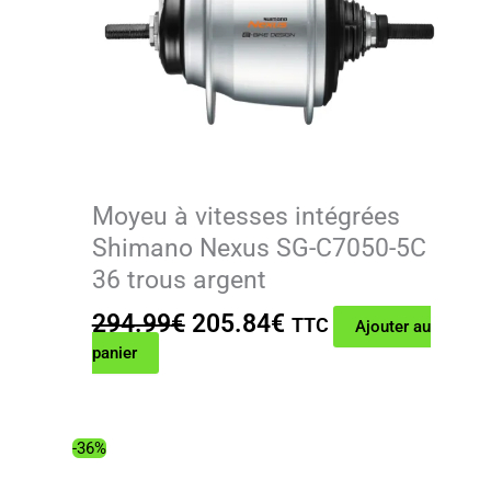
Moyeu à vitesses intégrées
Shimano Nexus SG-C7050-5C
36 trous argent
Le
Le
294.99
€
205.84
€
TTC
Ajouter au
prix
prix
panier
initial
actuel
était :
est :
294.99€.
205.84€.
-36%