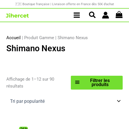
Aller
🇫🇷 Boutique française | Livraison offerte en France dès 50€ d'achat
au
contenu
Accueil
|
Produit Gamme
|
Shimano Nexus
Shimano Nexus
Affichage de 1–12 sur 90
Filtrer les
produits
Trié
résultats
par
popularité